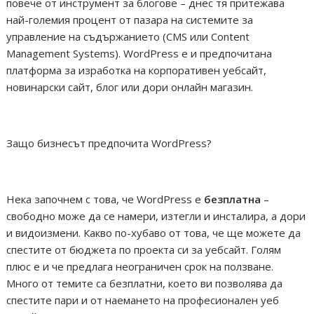
повече от инструмент за блогове – днес тя притежава
най-големия процент от пазара на системите за
управление на съдържанието (CMS или Content
Management Systems). WordPress е и предпочитана
платформа за изработка на корпоративен уебсайт,
новинарски сайт, блог или дори онлайн магазин.
Защо бизнесът предпочита WordPress?
Нека започнем с това, че WordPress е
безплатна
–
свободно може да се намери, изтегли и инсталира, а дори
и видоизмени. Какво по-хубаво от това, че ще можете да
спестите от бюджета по проекта си за уебсайт. Голям
плюс е и че предлага неограничен срок на ползване.
Много от темите са безплатни, което ви позволява да
спестите пари и от наемането на професионален уеб