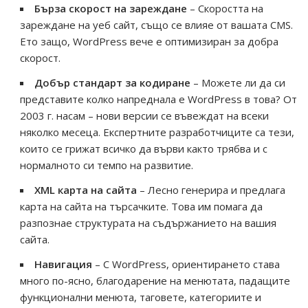
Бърза скорост на зареждане
– Скоростта на
зареждане на уеб сайт, също се влияе от вашата CMS.
Ето защо, WordPress вече е оптимизиран за добра
скорост.
Добър стандарт за кодиране
– Можете ли да си
представите колко напреднала е WordPress в това? От
2003 г. насам – нови версии се въвеждат на всеки
няколко месеца. Експертните разработчиците са тези,
които се грижат всичко да върви както трябва и с
нормалното си темпо на развитие.
XML карта на сайта
– Лесно генерира и предлага
карта на сайта на търсачките. Това им помага да
разпознае структурата на съдържанието на вашия
сайта.
Навигация
– С WordPress, ориентирането става
много по-ясно, благодарение на менютата, падащите
функционални менюта, таговете, категориите и