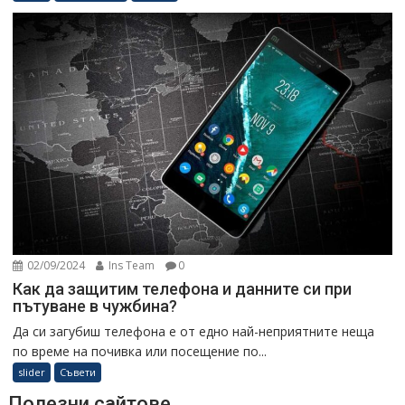
02/09/2024
Ins Team
0
Как да защитим телефона и данните си при
пътуване в чужбина?
Да си загубиш телефона е от едно най-неприятните неща
по време на почивка или посещение по...
slider
Съвети
Полезни сайтове