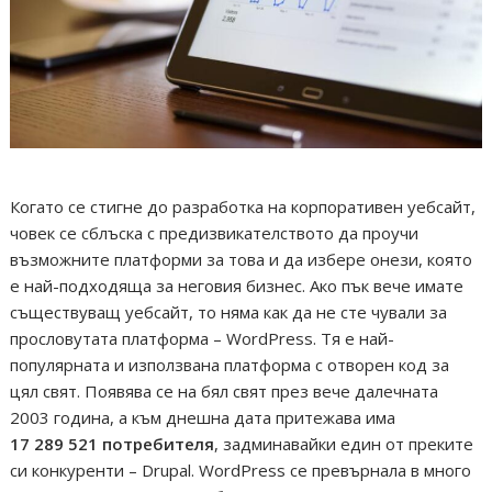
Когато се стигне до разработка на корпоративен уебсайт,
човек се сблъска с предизвикателството да проучи
възможните платформи за това и да избере онези, която
е най-подходяща за неговия бизнес. Ако пък вече имате
съществуващ уебсайт, то няма как да не сте чували за
прословутата платформа – WordPress. Тя е най-
популярната и използвана платформа с отворен код за
цял свят. Появява се на бял свят през вече далечната
2003 година, а към днешна дата притежава има
17 289 521 потребителя
, задминавайки един от преките
си конкуренти – Drupal. WordPress се превърнала в много