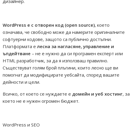
дизайнер.
WordPress е с отворен код (open source)
, което
означава, че свободно може да намерите оригиналните
софтуерни кодове, защото са публично достъпни.
Платформата е
лесна за нагласяне, управление и
ъпдейтване
– не е нужно да си програмен експерт или
HTML разработчик, за да я използваш правилно.
Съществуват голям брой плъгини, които лесно ще ви
помогнат да модифицирате уебсайта, според вашите
дейности и цели.
Всичко, от което се нуждаете е
домейн и уеб хостинг
, за
което не е нужен огромен бюджет.
WordPress и SEO