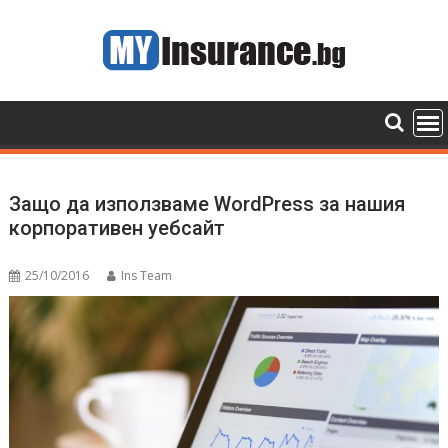
Skip
to
content
Защо да използваме WordPress за нашия
корпоративен уебсайт
25/10/2016
Ins Team