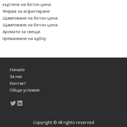
къртене на бетон цена
Фирма за асфалтиране
Щамповане на бетон цена
Щамповане на бетон цена
Аромати за свещи
премахване на адблу
Начало
За нас
Контакт
Общи условия
Twitter
LinkedIn
Copyright © All rights reserved