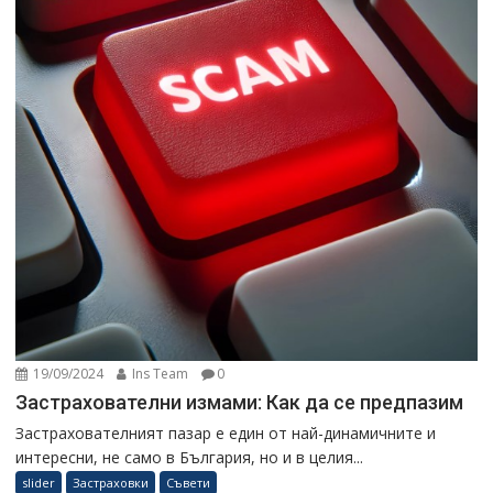
19/09/2024
Ins Team
0
Застрахователни измами: Как да се предпазим
Застрахователният пазар е един от най-динамичните и
интересни, не само в България, но и в целия...
slider
Застраховки
Съвети