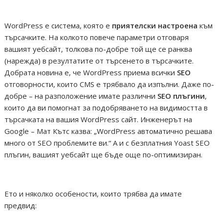
WordPress е система, която е
приятелски настроена
към
търсачките. На колкото повече параметри отговаря
вашият уебсайт, толкова по-добре той ще се ранква
(нарежда) в резултатите от търсенето в търсачките.
Добрата новина е, че WordPress приема всички
SEO
отговорности, които CMS е трябвало да изпълни. Даже по-
добре – на разположение имате различни
SEO плъгини
,
които да ви помогнат за подобряването на видимостта в
търсачката на вашия WordPress сайт. Инженерът на
Google – Мат Кътс казва: „WordPress автоматично решава
много от SEO проблемите ви.“ А и с безплатния Yoast SEO
плъгин, вашият уебсайт ще бъде още по-оптимизиран.
Ето и няколко особености, които трябва да имате
предвид: