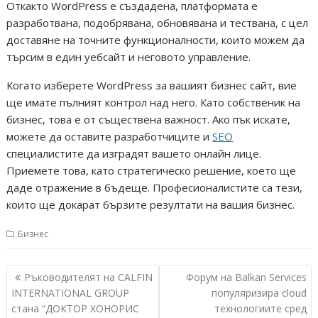
Откакто WordPress е създадена, платформата е
разработвана, подобрявана, обновявана и тествана, с цел
доставяне на точните функционалности, които можем да
търсим в един уебсайт и неговото управление.
Когато изберете WordPress за вашият бизнес сайт, вие
ще имате пълният контрол над него. Като собственик на
бизнес, това е от съществена важност. Ако пък искате,
можете да оставите разработчиците и
SEO
специалистите да изградят вашето онлайн лице.
Приемете това, като стратегическо решение, което ще
даде отражение в бъдеще. Професионалистите са тези,
които ще докарат бързите резултати на вашия бизнес.
Бизнес
Навигация
Ръководителят на CALFIN
Форум на Balkan Services
INTERNATIONAL GROUP
популяризира cloud
стана “ДОКТОР ХОНОРИС
технологиите сред