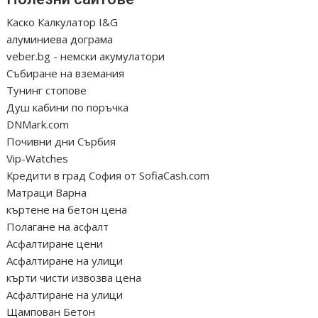
Каско Калкулатор I&G
алуминиева дограма
veber.bg - немски акумулатори
Събиране на вземания
Тунинг стопове
Душ кабини по поръчка
DNMark.com
Почивни дни Сърбия
Vip-Watches
Кредити в град София от SofiaCash.com
Матраци Варна
къртене на бетон цена
Полагане на асфалт
Асфалтиране цени
Асфалтиране на улици
кърти чисти извозва цена
Асфалтиране на улици
Щампован Бетон