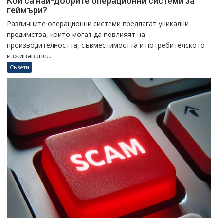
Кои са най-добрите операционни системи за
геймъри?
Различните операционни системи предлагат уникални
предимства, които могат да повлияят на
производителността, съвместимостта и потребителското
изживяване....
Съвети