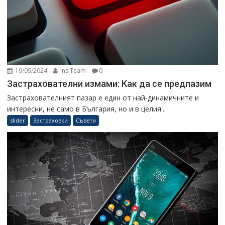
19/09/2024
Ins Team
0
Застрахователни измами: Как да се предпазим
Застрахователният пазар е един от най-динамичните и
интересни, не само в България, но и в целия...
slider
Застраховки
Съвети