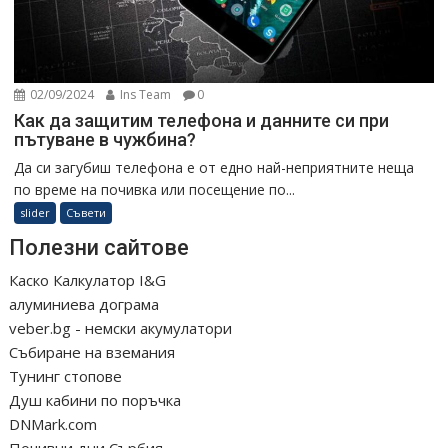
02/09/2024
Ins Team
0
Как да защитим телефона и данните си при
пътуване в чужбина?
Да си загубиш телефона е от едно най-неприятните неща
по време на почивка или посещение по...
slider
Съвети
Полезни сайтове
Каско Калкулатор I&G
алуминиева дограма
veber.bg - немски акумулатори
Събиране на вземания
Тунинг стопове
Душ кабини по поръчка
DNMark.com
Почивни дни Сърбия