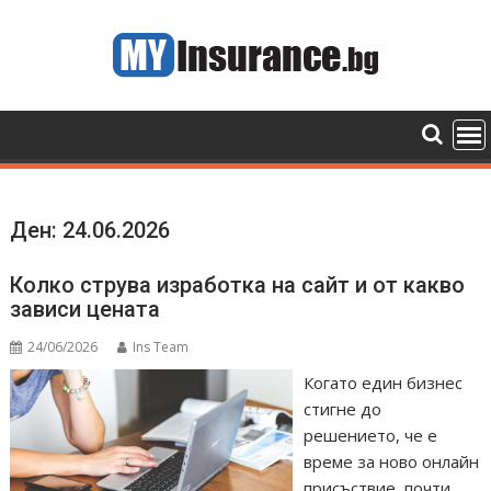
Skip
to
content
Ден:
24.06.2026
Колко струва изработка на сайт и от какво
зависи цената
24/06/2026
Ins Team
Когато един бизнес
стигне до
решението, че е
време за ново онлайн
присъствие, почти