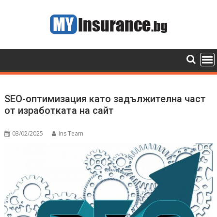
Skip
to
content
SEO-оптимизация като задължителна част
от изработката на сайт
03/02/2025
Ins Team