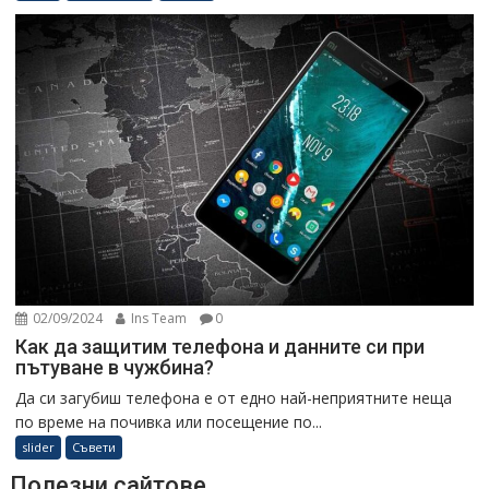
02/09/2024
Ins Team
0
Как да защитим телефона и данните си при
пътуване в чужбина?
Да си загубиш телефона е от едно най-неприятните неща
по време на почивка или посещение по...
slider
Съвети
Полезни сайтове