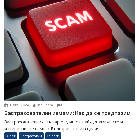
19/09/2024
Ins Team
0
Застрахователни измами: Как да се предпазим
Застрахователният пазар е един от най-динамичните и
интересни, не само в България, но и в целия...
slider
Застраховки
Съвети