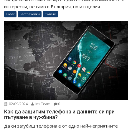
интересни, не само в България, но и в целия...
slider
Застраховки
Съвети
02/09/2024
Ins Team
0
Как да защитим телефона и данните си при
пътуване в чужбина?
Да си загубиш телефона е от едно най-неприятните