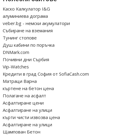
Каско Калкулатор I&G
алуминиева дограма
veber.bg - немски акумулатори
Събиране на вземания
Тунинг стопове
Душ кабини по поръчка
DNMark.com
Почивни дни Сърбия
Vip-Watches
Кредити в град София от SofiaCash.com
Матраци Варна
къртене на бетон цена
Полагане на асфалт
Асфалтиране цени
Асфалтиране на улици
кърти чисти извозва цена
Асфалтиране на улици
Щампован Бетон