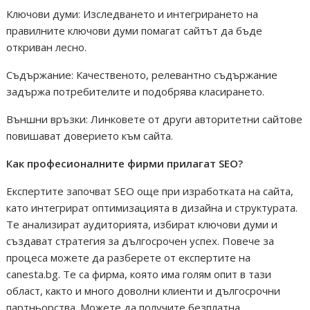
Ключови думи: Изследването и интегрирането на
правилните ключови думи помагат сайтът да бъде
откриван лесно.
Съдържание: Качественото, релевантно съдържание
задържа потребителите и подобрява класирането.
Външни връзки: Линковете от други авторитетни сайтове
повишават доверието към сайта.
Как професионалните фирми прилагат SEO?
Експертите започват SEO още при изработката на сайта,
като интегрират оптимизацията в дизайна и структурата.
Те анализират аудиторията, избират ключови думи и
създават стратегия за дългосрочен успех. Повече за
процеса можете да разберете от експертите на
canesta.bg. Те са фирма, която има голям опит в тази
област, както и много доволни клиенти и дългосрочни
партньорства. Можете да получите безплатна