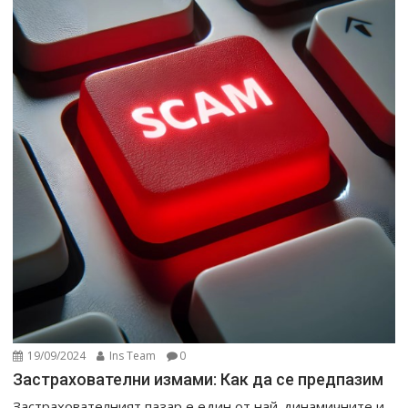
19/09/2024
Ins Team
0
Застрахователни измами: Как да се предпазим
Застрахователният пазар е един от най-динамичните и