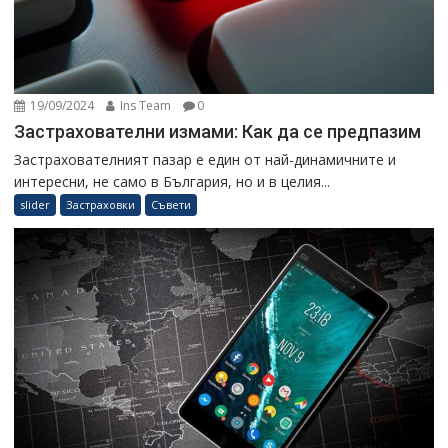
19/09/2024
Ins Team
0
Застрахователни измами: Как да се предпазим
Застрахователният пазар е един от най-динамичните и
интересни, не само в България, но и в целия...
slider
Застраховки
Съвети