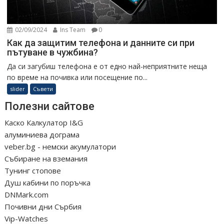
02/09/2024
Ins Team
0
Как да защитим телефона и данните си при
пътуване в чужбина?
Да си загубиш телефона е от едно най-неприятните неща
по време на почивка или посещение по...
slider
Съвети
Полезни сайтове
Каско Калкулатор I&G
алуминиева дограма
veber.bg - немски акумулатори
Събиране на вземания
Тунинг стопове
Душ кабини по поръчка
DNMark.com
Почивни дни Сърбия
Vip-Watches