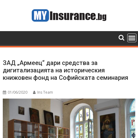
Skip
to
content
ЗАД „Армеец“ дари средства за
дигитализацията на историческия
книжовен фонд на Софийската семинария
01/06/2020
Ins Team