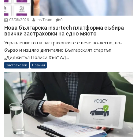
03/08/2026
Ins Team
0
Нова българска insurtech платформа събира
всички застраховки на едно място
Управлението на застраховките е вече по-лесно, по-
бързо и изцяло дигитално Българският стартъп
„Диджитъл Полиси Хъб“ АД...
Застраховки
Новини