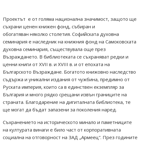
Проектът е от голяма национална значимост, защото ще
съхрани ценен книжен фонд, събиран и
обогатяван няколко столетия. Софийската духовна
семинария е наследник на книжния фонд на Самоковската
духовна семинария, съществувала още през
Възраждането. В библиотеката се съхраняват редки и
ценни книги от XVII в. и XVIII в. и от епохата на
Българското Възраждане. Богатото книжовно наследство
съдържа и уникални издания от чужбина, предимно от
Руската империя, които са в единствен екземпляр за
България и много рядко срещани извън границите на
страната. Благодарение на дигиталната библиотека, те
ще могат да бъдат запазени за поколения наред.
Съхранението на историческото минало и паметниците
на културата винаги е било част от корпоративната
социална на отговорност на ЗАД „Армеец“. През годините