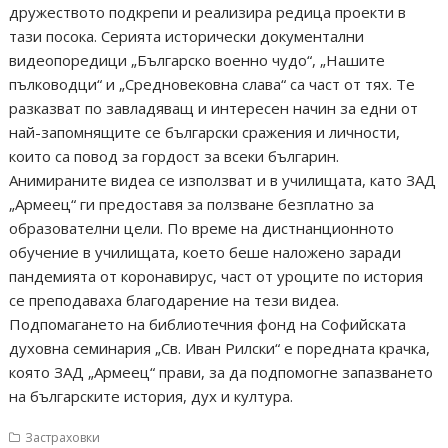
дружеството подкрепи и реализира редица проекти в
тази посока. Серията исторически документални
видеопоредици „Българско военно чудо“, „Нашите
пълководци“ и „Средновековна слава“ са част от тях. Те
разказват по завладяващ и интересен начин за едни от
най-запомнящите се български сражения и личности,
които са повод за гордост за всеки българин.
Анимираните видеа се използват и в училищата, като ЗАД
„Армеец“ ги предоставя за ползване безплатно за
образователни цели. По време на дистнанционното
обучение в училищата, което беше наложено заради
пандемията от коронавирус, част от уроците по история
се преподаваха благодарение на тези видеа.
Подпомагането на библиотечния фонд на Софийската
духовна семинария „Св. Иван Рилски“ е поредната крачка,
която ЗАД „Армеец“ прави, за да подпомогне запазването
на българските история, дух и култура.
Застраховки