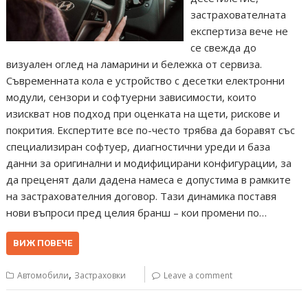
застрахователната
експертиза вече не
се свежда до
визуален оглед на ламарини и бележка от сервиза.
Съвременната кола е устройство с десетки електронни
модули, сензори и софтуерни зависимости, които
изискват нов подход при оценката на щети, рискове и
покрития. Експертите все по-често трябва да боравят със
специализиран софтуер, диагностични уреди и база
данни за оригинални и модифицирани конфигурации, за
да преценят дали дадена намеса е допустима в рамките
на застрахователния договор. Тази динамика поставя
нови въпроси пред целия бранш – кои промени по…
ВИЖ ПОВЕЧЕ
,
Автомобили
Застраховки
Leave a comment