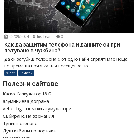
02/09/2024
Ins Team
0
Как да защитим телефона и данните си при
пътуване в чужбина?
Да си загубиш телефона е от едно най-неприятните неща
по време на почивка или посещение по...
slider
Съвети
Полезни сайтове
Каско Калкулатор I&G
алуминиева дограма
veber.bg - немски акумулатори
Събиране на вземания
Тунинг стопове
Душ кабини по поръчка
DNMark.com