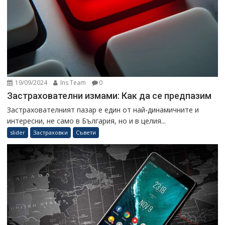
19/09/2024
Ins Team
0
Застрахователни измами: Как да се предпазим
Застрахователният пазар е един от най-динамичните и
интересни, не само в България, но и в целия...
slider
Застраховки
Съвети