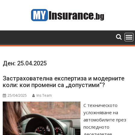
Skip
to
content
Ден:
25.04.2025
Застрахователна експертиза и модерните
коли: кои промени са „допустими“?
25/04/2025
Ins Team
С техническото
усложняване на
автомобилите през
последното
десетилетие,