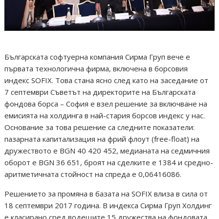
Българската софтуерна компания Сирма Груп вече е
първата технологична фирма, включена в борсовия
индекс SOFIX. Това стана ясно след като на заседание от
7 септември Съветът на директорите на Българската
фондова борса – София е взел решение за включване на
емисията на холдинга в най-стария борсов индекс у нас.
Основание за това решение са следните показатели:
пазарната капитализация на фрий флоут (free-float) на
дружеството е BGN 40 420 452, медианата на седмичния
оборот е BGN 36 651, броят на сделките е 1384 и средно-
аритметичната стойност на спреда е 0,06416086.
Решението за промяна в базата на SOFIX влиза в сила от
18 септември 2017 година. В индекса Сирма Груп Холдинг
е класирано сред водещите 15 дружества на фондовата