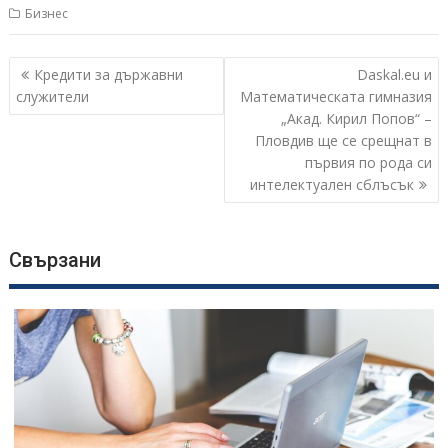
Бизнес
Навигация
Кредити за държавни
Daskal.eu и
служители
Математическата гимназия
„Акад. Кирил Попов“ –
Пловдив ще се срещнат в
първия по рода си
интелектуален сблъсък
Свързани