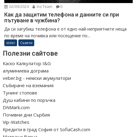
02/09/2024
Ins Team
0
Как да защитим телефона и данните си при
пътуване в чужбина?
Да си загубиш телефона е от едно най-неприятните неща
по време на почивка или посещение по...
slider
Съвети
Полезни сайтове
Каско Калкулатор I&G
алуминиева дограма
veber.bg - немски акумулатори
Събиране на вземания
Тунинг стопове
Душ кабини по поръчка
DNMark.com
Почивни дни Сърбия
Vip-Watches
Кредити в град София от SofiaCash.com
Матраци Варна