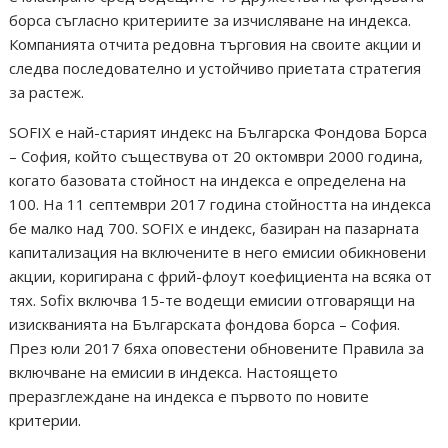
борса съгласно критериите за изчисляване на индекса.
Компанията отчита редовна търговия на своите акции и
следва последователно и устойчиво приетата стратегия
за растеж.
SOFIX е най-старият индекс на Българска Фондова Борса
– София, който съществува от 20 октомври 2000 година,
когато базовата стойност на индекса е определена на
100. На 11 септември 2017 година стойността на индекса
бе малко над 700. SOFIX e индекс, базиран на пазарната
капитализация на включените в него емисии обикновени
акции, коригирана с фрий-флоут коефициента на всяка от
тях. Sofix включва 15-те водещи емисии отговарящи на
изискванията на Българската фондова борса – София.
През юли 2017 бяха оповестени обновените Правила за
включване на емисии в индекса. Настоящето
преразглеждане на индекса е първото по новите
критерии.