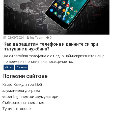
02/09/2024
Ins Team
0
Как да защитим телефона и данните си при
пътуване в чужбина?
Да си загубиш телефона е от едно най-неприятните неща
по време на почивка или посещение по...
slider
Съвети
Полезни сайтове
Каско Калкулатор I&G
алуминиева дограма
veber.bg - немски акумулатори
Събиране на вземания
Тунинг стопове