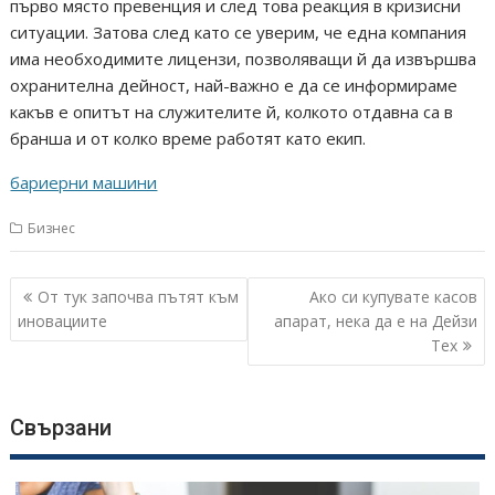
първо място превенция и след това реакция в кризисни
ситуации. Затова след като се уверим, че една компания
има необходимите лицензи, позволяващи й да извършва
охранителна дейност, най-важно е да се информираме
какъв е опитът на служителите й, колкото отдавна са в
бранша и от колко време работят като екип.
бариерни машини
Бизнес
Навигация
От тук започва пътят към
Ако си купувате касов
иновациите
апарат, нека да е на Дейзи
Тех
Свързани