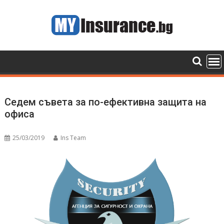
Skip
to
content
Седем съвета за по-ефективна защита на
офиса
25/03/2019
Ins Team