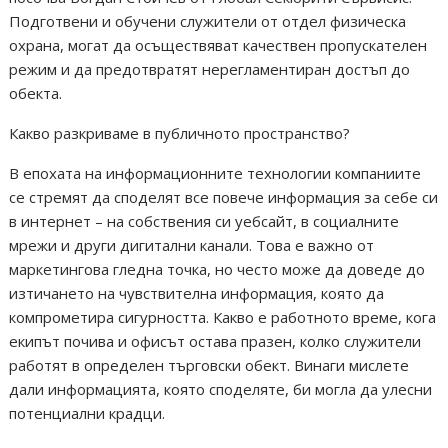
Подготвени и обучени служители от отдел физическа
охрана, могат да осъществяват качествен пропускателен
режим и да предотвратят нерегламентиран достъп до
обекта.
Какво разкриваме в публичното пространство?
В епохата на информационните технологии компаниите
се стремят да споделят все повече информация за себе си
в интернет – на собствения си уебсайт, в социалните
мрежи и други дигитални канали. Това е важно от
маркетингова гледна точка, но често може да доведе до
изтичането на чувствителна информация, която да
компрометира сигурността. Какво е работното време, кога
екипът почива и офисът остава празен, колко служители
работят в определен търговски обект. Винаги мислете
дали информацията, която споделяте, би могла да улесни
потенциални крадци.