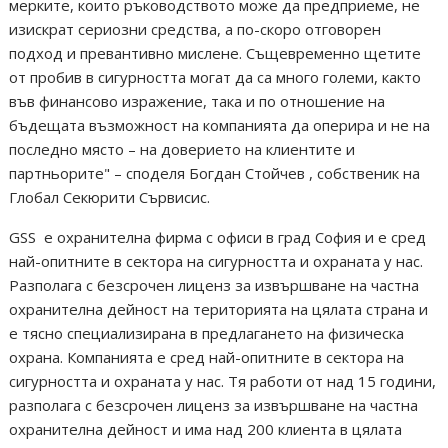
мерките, които ръководството може да предприеме, не
изискрат сериозни средства, а по-скоро отговорен
подход и превантивно мислене. Същевременно щетите
от пробив в сигурността могат да са много големи, както
във финансово изражение, така и по отношение на
бъдещата възможност на компанията да оперира и не на
последно място – на доверието на клиентите и
партньорите" – споделя Богдан Стойчев , собственик на
Глобал Секюрити Сървисис.
GSS е охранителна фирма с офиси в град София и е сред
най-опитните в сектора на сигурността и охраната у нас.
Разполага с безсрочен лиценз за извършване на частна
охранителна дейност на територията на цялата страна и
е тясно специализирана в предлагането на физическа
охрана. Компанията е сред най-опитните в сектора на
сигурността и охраната у нас. Тя работи от над 15 години,
разполага с безсрочен лиценз за извършване на частна
охранителна дейност и има над 200 клиента в цялата