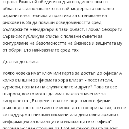
страна. Екипът й обединява дългогодишен опит в
областта с използването на най-модерната сигнално-
охранителна техника и практики за оценяване на
рисковете. За да повиши осведомеността сред
българските мениджъри в тази област, Глобал Секюрити
Сървисис публикува списък с полезни съвети за
осигуряване на безопасността на бизнеса и защитата му
от обири. Ето най-важните сред тях:
Достъп до офиса
Колко човека имат ключ или карта за достъп до офиса? А
колко външни за фирмата хора влизат – посетители,
куриери, познати на служителите и други? Това са все
въпроси, които могат да имат важно значение за
сигурността. „Въпреки това все още в много фирми
ръководството не само не може да отговори на тях, а и не
се поддържат никакви писмени или дигитални архиви с
информация за влизащите и излизащите от офиса“ –
посочва Богдан Стойчев от Глобал Секюрити Сървисис.