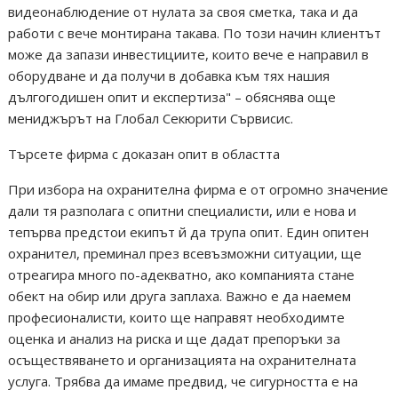
видеонаблюдение от нулата за своя сметка, така и да
работи с вече монтирана такава. По този начин клиентът
може да запази инвестициите, които вече е направил в
оборудване и да получи в добавка към тях нашия
дългогодишен опит и експертиза" – обяснява още
мениджърът на Глобал Секюрити Сървисис.
Търсете фирма с доказан опит в областта
При избора на охранителна фирма е от огромно значение
дали тя разполага с опитни специалисти, или е нова и
тепърва предстои екипът й да трупа опит. Един опитен
охранител, преминал през всевъзможни ситуации, ще
отреагира много по-адекватно, ако компанията стане
обект на обир или друга заплаха. Важно е да наемем
професионалисти, които ще направят необходимте
оценка и анализ на риска и ще дадат препоръки за
осъществяването и организацията на охранителната
услуга. Трябва да имаме предвид, че сигурността е на