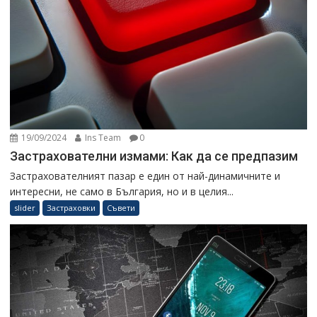
19/09/2024
Ins Team
0
Застрахователни измами: Как да се предпазим
Застрахователният пазар е един от най-динамичните и
интересни, не само в България, но и в целия...
slider
Застраховки
Съвети