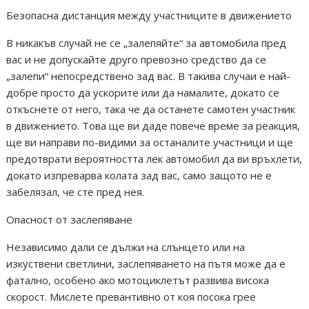
Безопасна дистанция между участниците в движението
В никакъв случай не се „залепяйте“ за автомобила пред
вас и не допускайте друго превозно средство да се
„залепи“ непосредствено зад вас. В такива случаи е най-
добре просто да ускорите или да намалите, докато се
откъснете от него, така че да останете самотен участник
в движението. Това ще ви даде повече време за реакция,
ще ви направи по-видими за останалите участници и ще
предотврати вероятността лек автомобил да ви връхлети,
докато изпреварва колата зад вас, само защото не е
забелязал, че сте пред нея.
Опасност от заслепяване
Независимо дали се дължи на слънцето или на
изкуствени светлини, заслепяването на пътя може да е
фатално, особено ако мотоциклетът развива висока
скорост. Мислете превантивно от коя посока грее