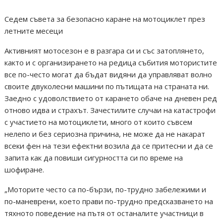
Седем съвета за безопасно каране на мотоциклет през
летните месеци
Активният мотосезон е в разгара си и със затоплянето,
както и с организирането на редица събития мотористите
все по-често могат да бъдат видяни да управляват волно
своите двуколесни машини по пътищата на страната ни.
Заедно с удоволствието от карането обаче на дневен ред
отново идва и страхът. Зачестилите случаи на катастрофи
с участието на мотоциклети, много от които съвсем
нелепо и без сериозна причина, не може да не накарат
всеки фен на тези ефектни возила да се притесни и да се
запита как да повиши сигурността си по време на
шофиране.
„Моторите често са по-бързи, по-трудно забележими и
по-маневрени, което прави по-трудно предсказването на
тяхното поведение на пътя от останалите участници в