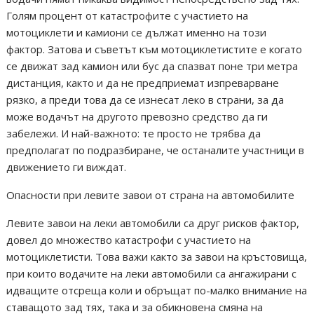
Голям процент от катастрофите с участието на
мотоциклети и камиони се дължат именно на този
фактор. Затова и съветът към мотоциклетистите е когато
се движат зад камион или бус да спазват поне три метра
дистанция, както и да не предприемат изпреварване
рязко, а преди това да се изнесат леко в страни, за да
може водачът на другото превозно средство да ги
забележи. И най-важното: те просто не трябва да
предполагат по подразбиране, че останалите участници в
движението ги виждат.
Опасности при левите завои от страна на автомобилите
Левите завои на леки автомобили са друг рисков фактор,
довел до множество катастрофи с участието на
мотоциклетисти. Това важи както за завои на кръстовища,
при които водачите на леки автомобили са ангажирани с
идващите отсреща коли и обръщат по-малко внимание на
ставащото зад тях, така и за обикновена смяна на