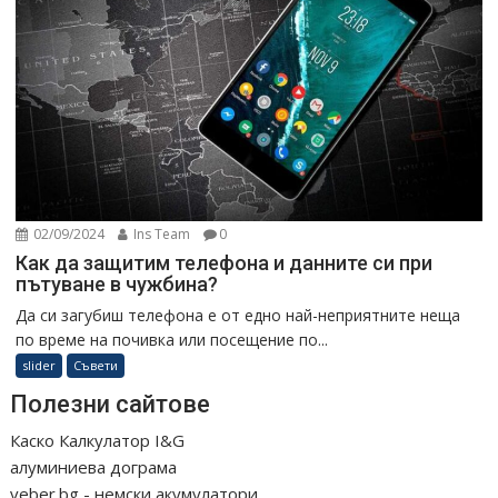
02/09/2024
Ins Team
0
Как да защитим телефона и данните си при
пътуване в чужбина?
Да си загубиш телефона е от едно най-неприятните неща
по време на почивка или посещение по...
slider
Съвети
Полезни сайтове
Каско Калкулатор I&G
алуминиева дограма
veber.bg - немски акумулатори