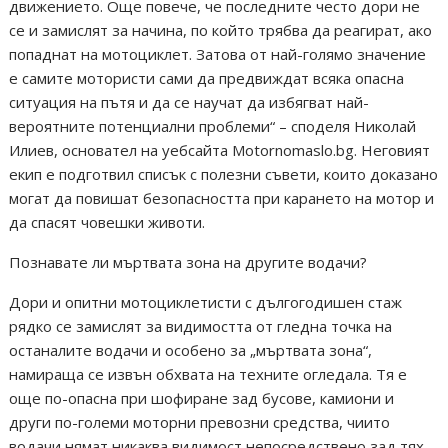
движението. Още повече, че последните често дори не
се и замислят за начина, по който трябва да реагират, ако
попаднат на мотоциклет. Затова от най-голямо значение
е самите мотористи сами да предвиждат всяка опасна
ситуация на пътя и да се научат да избягват най-
вероятните потенциални проблеми“ – споделя Николай
Илиев, основател на уебсайта Motornomaslo.bg. Неговият
екип е подготвил списък с полезни съвети, които доказано
могат да повишат безопасността при карането на мотор и
да спасят човешки животи.
Познавате ли мъртвата зона на другите водачи?
Дори и опитни мотоциклетисти с дългогодишен стаж
рядко се замислят за видимостта от гледна точка на
останалите водачи и особено за „мъртвата зона“,
намираща се извън обхвата на техните огледала. Тя е
още по-опасна при шофиране зад бусове, камиони и
други по-големи моторни превозни средства, чиито
водачи нямат никаква видимост непосредствено зад тях.