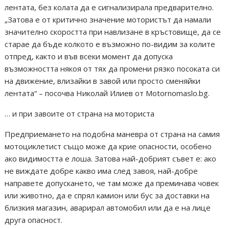
лентата, без колата да е сигнализирала предварително.
„Затова е от критично значение мотористът да намали
значително скоростта при навлизане в кръстовище, да се
старае да бъде колкото е възможно по-видим за колите
отпред, както и във всеки момент да допуска
възможността някоя от тях да промени рязко посоката си
на движение, влизайки в завой или просто сменяйки
лентата“ – посочва Николай Илиев от Motornomaslo.bg.
… и при завоите от страна на моториста
Предприемането на подобна маневра от страна на самия
мотоциклетист също може да крие опасности, особено
ако видимостта е лоша. Затова най-добрият съвет е: ако
не виждате добре какво има след завоя, най-добре
направете допускането, че там може да преминава човек
или животно, да е спрял камион или бус за доставки на
близкия магазин, аварирал автомобил или да е на лице
друга опасност.