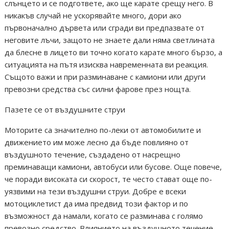
слънцето и се подгответе, ако ще карате срещу него. В
никакъв случай не ускорявайте много, дори ако
първоначално дървета или сгради ви предпазвате от
неговите лъчи, защото не знаете дали няма светлината
да блесне в лицето ви точно когато карате много бързо, а
ситуацията на пътя изисква навременната ви реакция.
Същото важи и при разминаване с камиони или други
превозни средства със силни фарове през нощта.
Пазете се от въздушните струи
Моторите са значително по-леки от автомобилите и
движението им може лесно да бъде повлияно от
въздушното течение, създадено от насрещно
преминаващи камиони, автобуси или бусове. Още повече,
че поради високата си скорост, те често стават още по-
уязвими на тези въздушни струи. Добре е всеки
мотоциклетист да има предвид този фактор и по
възможност да намали, когато се разминава с голямо
превозно средство. Влиянието на въздушното течение