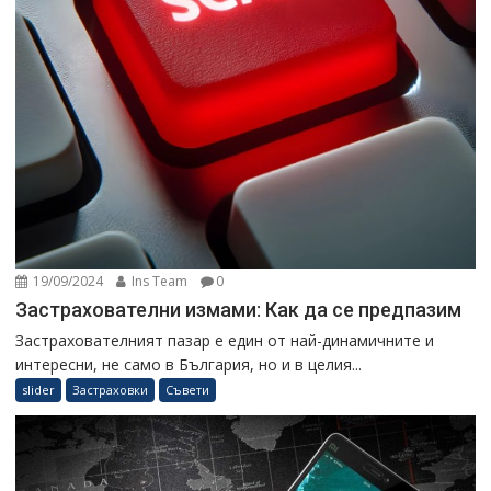
19/09/2024
Ins Team
0
Застрахователни измами: Как да се предпазим
Застрахователният пазар е един от най-динамичните и
интересни, не само в България, но и в целия...
slider
Застраховки
Съвети