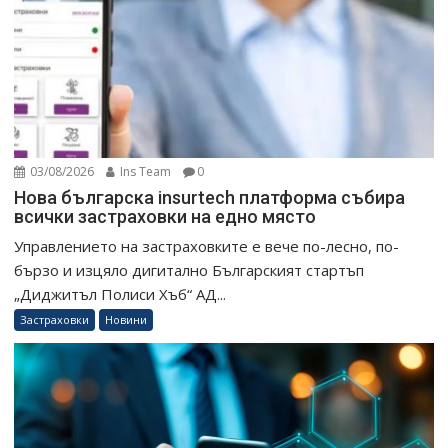
03/08/2026
Ins Team
0
Нова българска insurtech платформа събира
всички застраховки на едно място
Управлението на застраховките е вече по-лесно, по-
бързо и изцяло дигитално Българският стартъп
„Диджитъл Полиси Хъб“ АД...
Застраховки
Новини