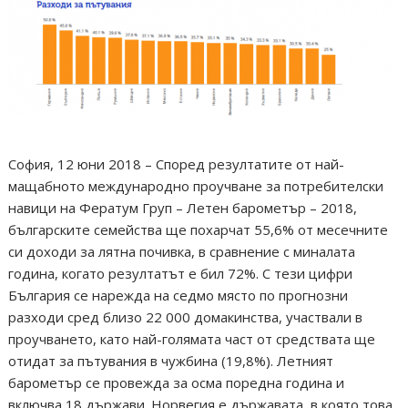
София, 12 юни 2018 – Според резултатите от най-
мащабното международно проучване за потребителски
навици на Фератум Груп – Летен барометър – 2018,
българските семейства ще похарчат 55,6% от месечните
си доходи за лятна почивка, в сравнение с миналата
година, когато резултатът е бил 72%. С тези цифри
България се нарежда на седмо място по прогнозни
разходи сред близо 22 000 домакинства, участвали в
проучването, като най-голямата част от средствата ще
отидат за пътувания в чужбина (19,8%). Летният
барометър се провежда за осма поредна година и
включва 18 държави. Норвегия е държавата, в която това