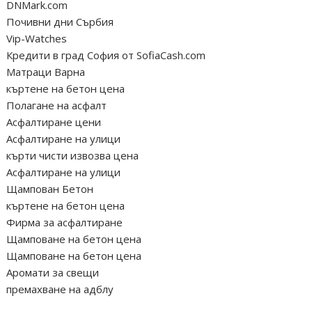
DNMark.com
Почивни дни Сърбия
Vip-Watches
Кредити в град София от SofiaCash.com
Матраци Варна
къртене на бетон цена
Полагане на асфалт
Асфалтиране цени
Асфалтиране на улици
кърти чисти извозва цена
Асфалтиране на улици
Щампован Бетон
къртене на бетон цена
Фирма за асфалтиране
Щамповане на бетон цена
Щамповане на бетон цена
Аромати за свещи
премахване на адблу