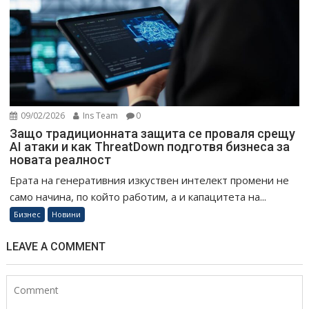
09/02/2026
Ins Team
0
Защо традиционната защита се проваля срещу
AI атаки и как ThreatDown подготвя бизнеса за
новата реалност
Ерата на генеративния изкуствен интелект промени не
само начина, по който работим, а и капацитета на...
Бизнес
Новини
LEAVE A COMMENT