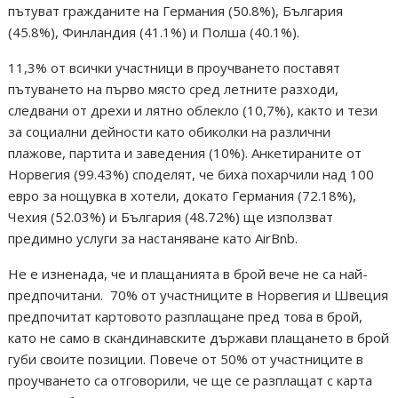
пътуват гражданите на Германия (50.8%), България
(45.8%), Финландия (41.1%) и Полша (40.1%).
11,3% от всички участници в проучването поставят
пътуването на първо място сред летните разходи,
следвани от дрехи и лятно облекло (10,7%), както и тези
за социални дейности като обиколки на различни
плажове, партита и заведения (10%). Анкетираните от
Норвегия (99.43%) споделят, че биха похарчили над 100
евро за нощувка в хотели, докато Германия (72.18%),
Чехия (52.03%) и България (48.72%) ще използват
предимно услуги за настаняване като АirBnb.
Не е изненада, че и плащанията в брой вече не са най-
предпочитани. 70% от участниците в Норвегия и Швеция
предпочитат картовото разплащане пред това в брой,
като не само в скандинавските държави плащането в брой
губи своите позиции. Повече от 50% от участниците в
проучването са отговорили, че ще се разплащат с карта