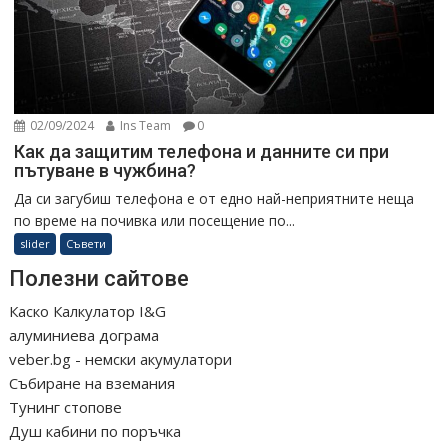
02/09/2024
Ins Team
0
Как да защитим телефона и данните си при
пътуване в чужбина?
Да си загубиш телефона е от едно най-неприятните неща
по време на почивка или посещение по...
slider
Съвети
Полезни сайтове
Каско Калкулатор I&G
алуминиева дограма
veber.bg - немски акумулатори
Събиране на вземания
Тунинг стопове
Душ кабини по поръчка