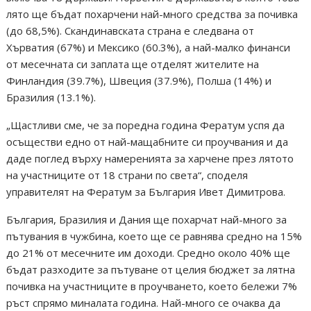
лято ще бъдат похарчени най-много средства за почивка
(до 68,5%). Скандинавската страна е следвана от
Хърватия (67%) и Мексико (60.3%), а най-малко финанси
от месечната си заплата ще отделят жителите на
Финландия (39.7%), Швеция (37.9%), Полша (14%) и
Бразилия (13.1%).
„Щастливи сме, че за поредна година Фератум успя да
осъществи едно от най-мащабните си проучвания и да
даде поглед върху намеренията за харчене през лятото
на участниците от 18 страни по света“, споделя
управителят на Фератум за България Ивет Димитрова.
България, Бразилия и Дания ще похарчат най-много за
пътувания в чужбина, което ще се равнява средно на 15%
до 21% от месечните им доходи. Средно около 40% ще
бъдат разходите за пътуване от целия бюджет за лятна
почивка на участниците в проучването, което бележи 7%
ръст спрямо миналата година. Най-много се очаква да