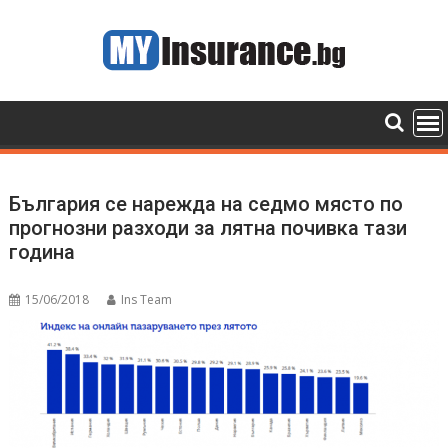
Skip
to
content
България се нарежда на седмо място по
прогнозни разходи за лятна почивка тази
година
15/06/2018
Ins Team