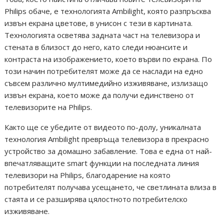
Philips обаче, е технологията Ambilight, която разпръсква
извън екрана цветове, в унисон с тези в картината.
Технологията осветява задната част на телевизора и
стената в близост до него, като следи нюансите и
контраста на изображението, което върви по екрана. По
този начин потребителят може да се наслади на едно
съвсем различно мултимедийно изживяване, излизащо
извън екрана, което може да получи единствено от
телевизорите на Philips.
Както ще се убедите от видеото по-долу, уникалната
технология Ambilight превръща телевизора в прекрасно
устройство за домашно забавление. Това е една от най-
впечатляващите smart функции на последната линия
телевизори на Philips, благодарение на която
потребителят получава усещането, че светлината влиза в
стаята и се разширява цялостното потребителско
изживяване.