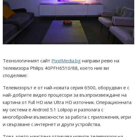
Технологичният сайт
PixelMedia.bg
направи ревю на
телевизора Philips 40PFH6510/88, което ние ви
споделяме:
Телевизорът е от най-новата серия 6500, оборудван е с
най-добрите видео процесори за възпроизвеждане на
картина от Full HD или Ultra HD източник. Операционната
му система е Android 5.1 Lolipop и разполага с
многобройни възможности за работа с приложения, игри
и свързване с интернет и други устройства.
Това, което наистина отличава новите телевизори на