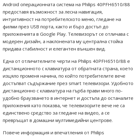
Android операционната система на Philips 40PFH6510/88
предоставя възможност за лесна навигация,
интуитивност на потребителското меню, гледане на
филми през USB порта, както и бърз достъп до
приложенията в Google Play. Телевизорът се отличава с
модерен дизайн, а наклонената му централна стойка
придава стабилност и елегантен външен вид.
Една от отличителните черти на Philips 40PFH6510/88 е
дистанционното с клавиатура от обратната страна, което
изцяло променя начина, по който потребителите вече
достъпват съдържание през smart телевизори. Удобното
дистанционно с клавиатура на гърба прави много по-
удобно браузването в интернет и достъпа до останалите
приложения като показва, че телевизорите вече не са
единствено средство за гледане на видео, а се
превръщат в домашни мултимедийни центрове.
Повече информация и впечатления от Philips