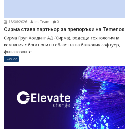
18/06/2026
Ins Team
0
Сирма става партньор за препоръки на Temenos
Сирма Груп Холдинг АД (Сирма), водеща технологична
компания с богат опит в областта на банковия софтуер,
финансовите...
Бизнес