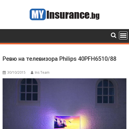
Skip
to
content
Ревю на телевизора Philips 40PFH6510/88
30/10/2015
Ins Team