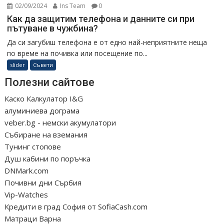
02/09/2024
Ins Team
0
Как да защитим телефона и данните си при
пътуване в чужбина?
Да си загубиш телефона е от едно най-неприятните неща
по време на почивка или посещение по...
slider
Съвети
Полезни сайтове
Каско Калкулатор I&G
алуминиева дограма
veber.bg - немски акумулатори
Събиране на вземания
Тунинг стопове
Душ кабини по поръчка
DNMark.com
Почивни дни Сърбия
Vip-Watches
Кредити в град София от SofiaCash.com
Матраци Варна