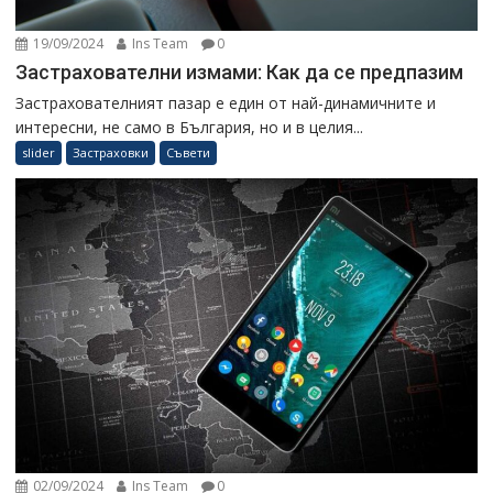
19/09/2024
Ins Team
0
Застрахователни измами: Как да се предпазим
Застрахователният пазар е един от най-динамичните и
интересни, не само в България, но и в целия...
slider
Застраховки
Съвети
02/09/2024
Ins Team
0