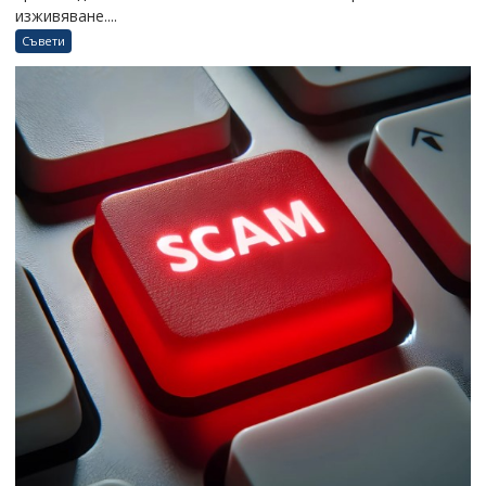
изживяване....
Съвети