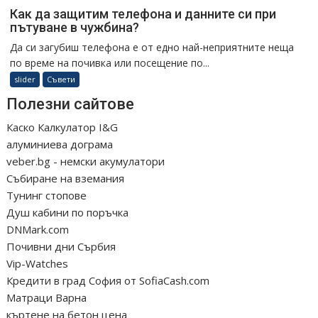
Как да защитим телефона и данните си при
пътуване в чужбина?
Да си загубиш телефона е от едно най-неприятните неща
по време на почивка или посещение по...
slider
Съвети
Полезни сайтове
Каско Калкулатор I&G
алуминиева дограма
veber.bg - немски акумулатори
Събиране на вземания
Тунинг стопове
Душ кабини по поръчка
DNMark.com
Почивни дни Сърбия
Vip-Watches
Кредити в град София от SofiaCash.com
Матраци Варна
къртене на бетон цена