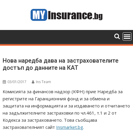
Skip
to
content
Нова наредба дава на застрахователите
достъп до данните на КАТ
03/01/2017
Ins Team
Комисията за финансов надзор (КФН) прие Наредба за
регистрите на Гаранционния фонд и за обмена и
защитата на информацията и за издаването и отчитането
на задължителните застраховки по чл.461, т.1 и 2 от
Кодекса за застраховането. Това съобщава
застрахователният сайт
Insmarket.bg
.