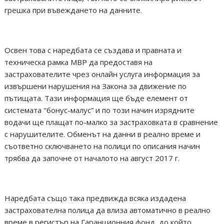
грешка при въвеждането на данните.
Освен това с наредбата се създава и правната и
техническа рамка МВР да предоставя на
застрахователите чрез онлайн услуга информация за
извършени нарушения на Закона за движение по
пътищата. Тази информация ще бъде елемент от
системата "бонус-малус” и по този начин изрядните
водачи ще плащат по-малко за застраховката в сравнение
с нарушителите. Обменът на данни в реално време и
съответно сключването на полици по описания начин
трябва да започне от началото на август 2017 г.
Наредбата също така предвижда всяка издадена
застрахователна полица да влиза автоматично в реално
време в регистър на Гаранционния фонд, до който