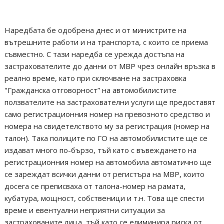
Наредбата бе одобрена днес и от министрите на
вътрешните работи и на транспорта, с които се приема
съвместно. С тази наредба се урежда достъпа на
застрахователите до данни от МВР чрез онлайн връзка в
реално време, като при сключване на застраховка
"Гражданска отговорност” на автомобилистите
ползвателите на застрахователни услуги ще предоставят
само регистрационния номер на превозното средство и
номера на свидетелството му за регистрация (номер на
талон). Така полиците по ГО на автомобилистите ще се
издават много по-бързо, тъй като с въвеждането на
регистрационния номер на автомобила автоматично ще
се зареждат всички данни от регистъра на МВР, които
досега се преписваха от талона-номер на рамата,
кубатура, мощност, собственици и т.н. Това ще спести
време и евентуални неприятни ситуации за
застрахованите лица, тъй като се елиминира риска от