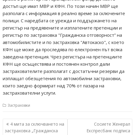
достъп ще имат МВР и КФН. По този начин МВР ще
разполага с информация в реално време за сключените
полици. С наредбата се урежда и поддържането на
регистър на предявените и изплатените претенции и
регистър по застраховка "Гражданска отговорност” на
автомобилистите и по застраховка "Автокаско", с което
КФН ще може да проследява по електронен път всяка
заведена претенция. Чрез регистъра на претенциите
КФН ще осъществява и постоянен контрол дали
застрахователите разполагат с достатъчни резерви да
изплащат обезщетения по автомобилни застраховки,
които заедно формират над 70% от пазара на
застрахователни услуги.
Застраховки
Навигация
4 мита за сключването на
Сосиете Женерал
застраховка „Гражданска
Експресбанк подписа