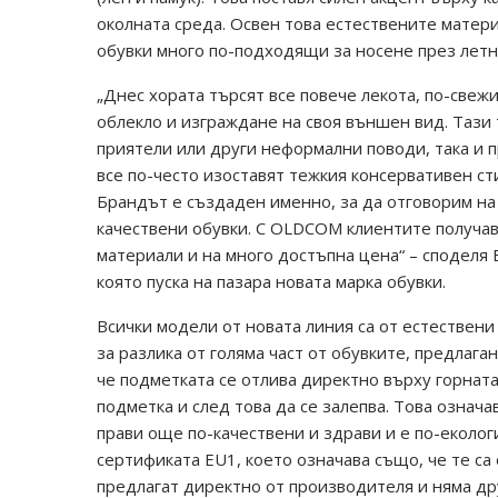
околната среда. Освен това естествените матер
обувки много по-подходящи за носене през летни
„Днес хората търсят все повече лекота, по-свеж
облекло и изграждане на своя външен вид. Тази
приятели или други неформални поводи, така и 
все по-често изоставят тежкия консервативен ст
Брандът е създаден именно, за да отговорим на
качествени обувки. С OLDCOM клиентите получав
материали и на много достъпна цена“ – споделя 
която пуска на пазара новата марка обувки.
Всички модели от новата линия са от естествени
за разлика от голяма част от обувките, предлага
че подметката се отлива директно върху горната
подметка и след това да се залепва. Това означа
прави още по-качествени и здрави и е по-еколог
сертификата EU1, което означава също, че те са
предлагат директно от производителя и няма др