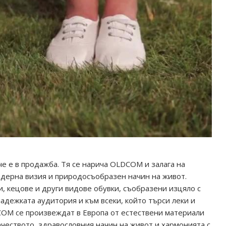
че е в продажба. Тя се нарича OLDCOM и залага на
одерна визия и природосъобразен начин на живот.
, кецове и други видове обувки, съобразени изцяло с
адежката аудитория и към всеки, който търси леки и
COM се произвеждат в Европа от естествени материали
качеството, здравословния начин на живот и хармонията с