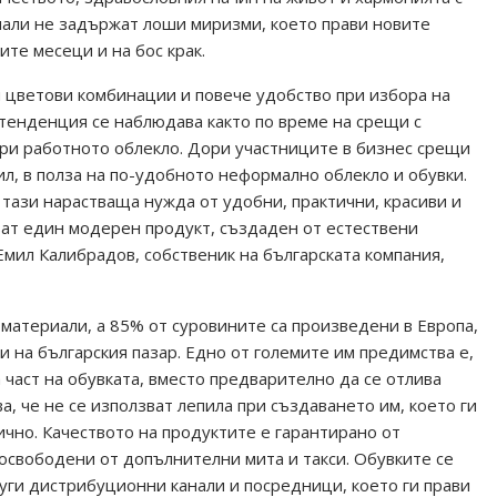
иали не задържат лоши миризми, което прави новите
те месеци и на бос крак.
и цветови комбинации и повече удобство при избора на
 тенденция се наблюдава както по време на срещи с
при работното облекло. Дори участниците в бизнес срещи
ил, в полза на по-удобното неформално облекло и обувки.
 тази нарастваща нужда от удобни, практични, красиви и
ат един модерен продукт, създаден от естествени
Емил Калибрадов, собственик на българската компания,
 материали, а 85% от суровините са произведени в Европа,
ни на българския пазар. Едно от големите им предимства е,
 част на обувката, вместо предварително да се отлива
ва, че не се използват лепила при създаването им, което ги
ично. Качеството на продуктите е гарантирано от
 освободени от допълнителни мита и такси. Обувките се
уги дистрибуционни канали и посредници, което ги прави