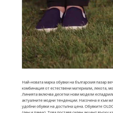
Най-новата марка обувки на българския пазар ве
комбинация от естествени материали, лекота, м
Линията включва десетки нови модели еспадрили
актуалните модни тенденции. Насочена е към мл
удобни обувки на достъпна цена. Обувките OLD
(лен и памук). Това поставя силен акцент върху 