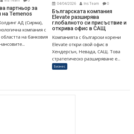
Ins Team
0
04/04/2026
Ins Team
0
ва партньор за
Българската компания
 на Temenos
Elevate разширява
глобалното си присъствие и
Холдинг АД (Сирма),
открива офис в САЩ
ологична компания с
в областта на банковия
Компанията с български корени
ансовите...
Elevate откри свой офис в
Хендерсън, Невада, САЩ. Това
стратегическо разширяване е...
Бизнес