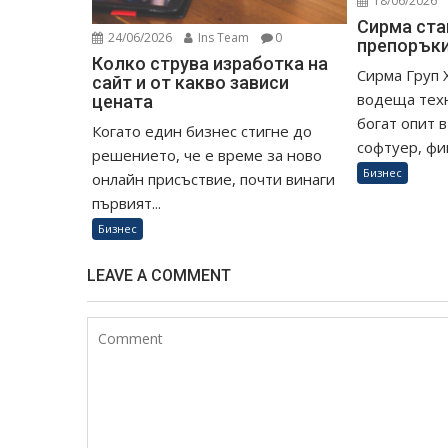
18/06/2026
Сирма ста
24/06/2026
Ins Team
0
препоръки
Колко струва изработка на
Сирма Груп 
сайт и от какво зависи
водеща техн
цената
богат опит 
Когато един бизнес стигне до
софтуер, фин
решението, че е време за ново
Бизнес
онлайн присъствие, почти винаги
първият...
Бизнес
LEAVE A COMMENT