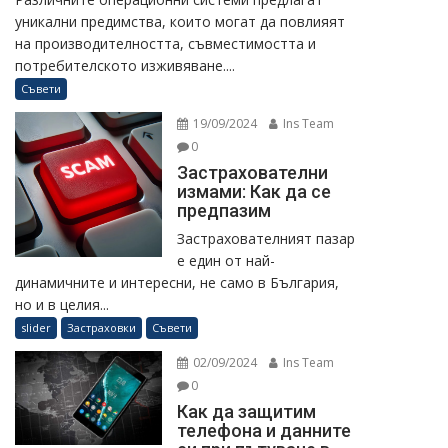
уникални предимства, които могат да повлияят
на производителността, съвместимостта и
потребителското изживяване....
Съвети
19/09/2024
Ins Team
0
Застрахователни
измами: Как да се
предпазим
Застрахователният пазар
е един от най-
динамичните и интересни, не само в България,
но и в целия...
slider
Застраховки
Съвети
02/09/2024
Ins Team
0
Как да защитим
телефона и данните