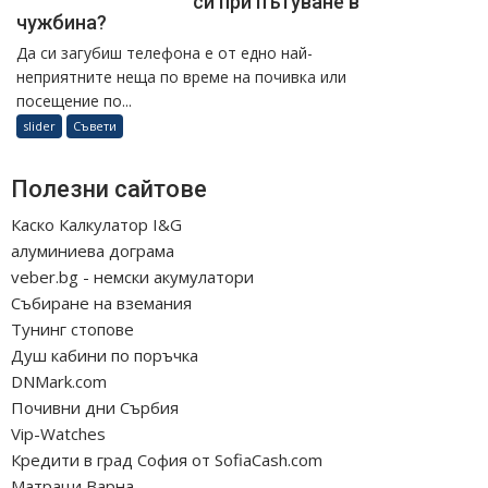
си при пътуване в
чужбина?
Да си загубиш телефона е от едно най-
неприятните неща по време на почивка или
посещение по...
slider
Съвети
Полезни сайтове
Каско Калкулатор I&G
алуминиева дограма
veber.bg - немски акумулатори
Събиране на вземания
Тунинг стопове
Душ кабини по поръчка
DNMark.com
Почивни дни Сърбия
Vip-Watches
Кредити в град София от SofiaCash.com
Матраци Варна