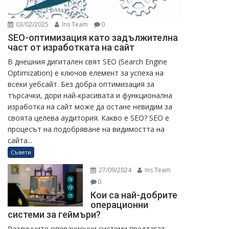
03/02/2025
Ins Team
0
SEO-оптимизация като задължителна
част от изработката на сайт
В днешния дигитален свят SEO (Search Engine
Optimization) е ключов елемент за успеха на
всеки уебсайт. Без добра оптимизация за
търсачки, дори най-красивата и функционална
изработка на сайт може да остане невидим за
своята целева аудитория. Какво е SEO? SEO е
процесът на подобряване на видимостта на
сайта...
Съвети
27/09/2024
Ins Team
0
Кои са най-добрите
операционни
системи за геймъри?
Различните операционни системи предлагат