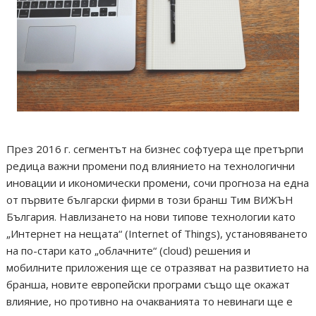
През 2016 г. сегментът на бизнес софтуера ще претърпи
редица важни промени под влиянието на технологични
иновации и икономически промени, сочи прогноза на една
от първите български фирми в този бранш Тим ВИЖЪН
България. Навлизането на нови типове технологии като
„Интернет на нещата“ (Internet of Things), установяването
на по-стари като „облачните“ (cloud) решения и
мобилните приложения ще се отразяват на развитието на
бранша, новите европейски програми също ще окажат
влияние, но противно на очакванията то невинаги ще е