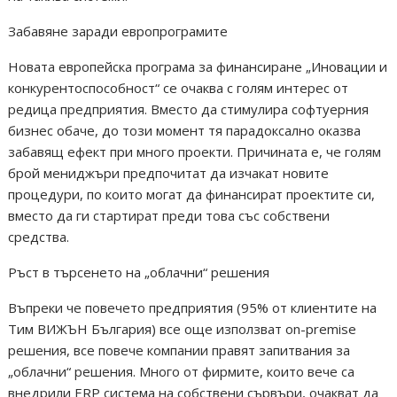
Забавяне заради европрограмите
Новата европейска програма за финансиране „Иновации и
конкурентоспособност“ се очаква с голям интерес от
редица предприятия. Вместо да стимулира софтуерния
бизнес обаче, до този момент тя парадоксално оказва
забавящ ефект при много проекти. Причината е, че голям
брой мениджъри предпочитат да изчакат новите
процедури, по които могат да финансират проектите си,
вместо да ги стартират преди това със собствени
средства.
Ръст в търсенето на „облачни“ решения
Въпреки че повечето предприятия (95% от клиентите на
Тим ВИЖЪН България) все още използват on-premise
решения, все повече компании правят запитвания за
„облачни“ решения. Много от фирмите, които вече са
внедрили ERP система на собствени сървъри, очакват да