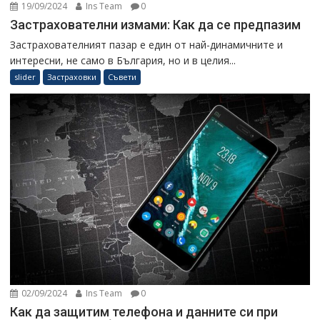
19/09/2024
Ins Team
0
Застрахователни измами: Как да се предпазим
Застрахователният пазар е един от най-динамичните и
интересни, не само в България, но и в целия...
slider
Застраховки
Съвети
02/09/2024
Ins Team
0
Как да защитим телефона и данните си при