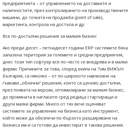
предприятията – от управлението на доставките и
наличностите, през контролирането на производствените
машини, до точката на продажба (point of sale),
маркетинга, контрола на достъпа и др.
Все по-достъпни решения за малкия бизнес
Ако преди десет – петнадесет години ERP системите бяха
запазена територия за големите и средни предприятия,
днес този тип софтуер все по-често се внедрява и в малки
фирми. Причините за това, според екипа на Тим ВИЖЪН
България, са няколко – от по-широкото навлизане на
гъвкави „облачни“ решения, които са ценово достъпни,
през появата на версии, оптимизирани за малкия бизнес,
до промяната в нагласите сред редица стартиращи и
други малки фирми. Много от тях вече оценяват
системите за управление на бизнеса като инструмент,
който може да обезпечи по-бързото разширяване на
бизнеса им и са готови да инвестират в такова решение.