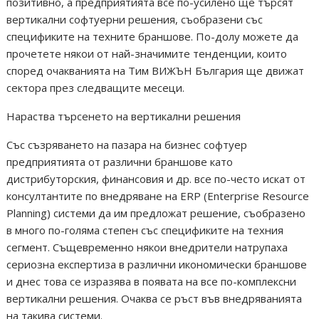
позитивно, а предприятията все по-усилено ще търсят
вертикални софтуерни решения, съобразени със
спецификите на техните браншове. По-долу можете да
прочетете някои от най-значимите тенденции, които
според очакванията на Тим ВИЖЪН България ще движат
сектора през следващите месеци.
Нараства търсенето на вертикални решения
Със съзряването на пазара на бизнес софтуер
предприятията от различни браншове като
дистрибуторския, финансовия и др. все по-често искат от
консултантите по внедряване на ERP (Enterprise Resource
Planning) системи да им предложат решение, съобразено
в много по-голяма степен със спецификите на техния
сегмент. Същевременно някои внедрители натрупаха
сериозна експертиза в различни икономически браншове
и днес това се изразява в появата на все по-комплексни
вертикални решения. Очаква се ръст във внедряванията
на такива системи.