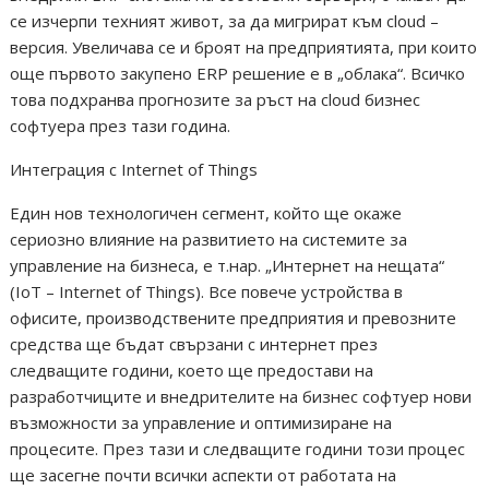
се изчерпи техният живот, за да мигрират към cloud –
версия. Увеличава се и броят на предприятията, при които
още първото закупено ERP решение е в „облака“. Всичко
това подхранва прогнозите за ръст на cloud бизнес
софтуера през тази година.
Интеграция с Internet of Things
Един нов технологичен сегмент, който ще окаже
сериозно влияние на развитието на системите за
управление на бизнеса, е т.нар. „Интернет на нещата“
(IoT – Internet of Things). Все повече устройства в
офисите, производствените предприятия и превозните
средства ще бъдат свързани с интернет през
следващите години, което ще предостави на
разработчиците и внедрителите на бизнес софтуер нови
възможности за управление и оптимизиране на
процесите. През тази и следващите години този процес
ще засегне почти всички аспекти от работата на