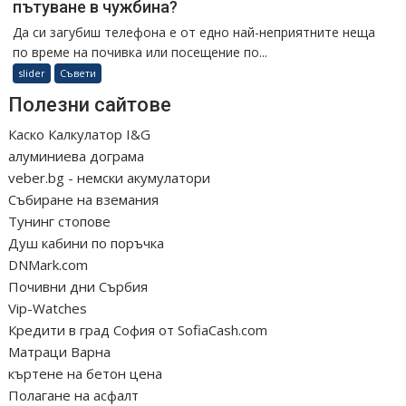
пътуване в чужбина?
Да си загубиш телефона е от едно най-неприятните неща
по време на почивка или посещение по...
slider
Съвети
Полезни сайтове
Каско Калкулатор I&G
алуминиева дограма
veber.bg - немски акумулатори
Събиране на вземания
Тунинг стопове
Душ кабини по поръчка
DNMark.com
Почивни дни Сърбия
Vip-Watches
Кредити в град София от SofiaCash.com
Матраци Варна
къртене на бетон цена
Полагане на асфалт