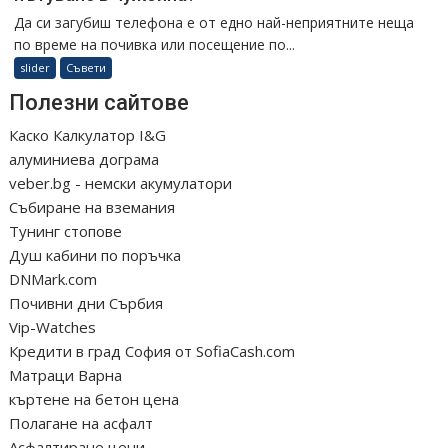
Да си загубиш телефона е от едно най-неприятните неща
по време на почивка или посещение по...
slider
Съвети
Полезни сайтове
Каско Калкулатор I&G
алуминиева дограма
veber.bg - немски акумулатори
Събиране на вземания
Тунинг стопове
Душ кабини по поръчка
DNMark.com
Почивни дни Сърбия
Vip-Watches
Кредити в град София от SofiaCash.com
Матраци Варна
къртене на бетон цена
Полагане на асфалт
Асфалтиране цени