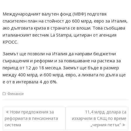
Международният валутен фонд (МВФ) подготвя
спасителен план на стойност до 600 млрд. евро за Италия,
ако дълговата криза в страната се влоши. Това съобщава
италианският вестник La Stampa, цитиран от агенция
КРОСС.
Заемът ще позволи на Италия да направи бюджетни
съкращения и реформи и за повишаване на растежа за
период от 12 до 18 месеца. Заемът ще бъде в размер
между 400 млрд. и 600 млрд. евро, а лихвата по дълга ще
е от в интервала 4 до 6%.
Финанси
Навигация
Нови предложения за
11,4 млрд. долара са
реформата в пенсионната
изхарчили в САЩ по време
система
„черния петък”