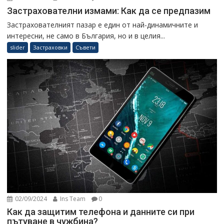
Застрахователни измами: Как да се предпазим
Застрахователният пазар е един от най-динамичните и
интересни, не само в България, но и в целия...
slider
Застраховки
Съвети
02/09/2024
Ins Team
0
Как да защитим телефона и данните си при
пътуване в чужбина?