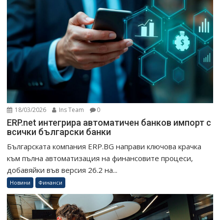
18/03/2026
Ins Team
0
ERP.net интегрира автоматичен банков импорт с
всички български банки
Българската компания ERP.BG направи ключова крачка
към пълна автоматизация на финансовите процеси,
добавяйки във версия 26.2 на...
Новини
Финанси