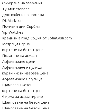
Събиране на вземания
Тунинг стопове
Душ кабини по поръчка
DNMark.com
Почивни дни Сърбия
Vip-Watches
Кредити в град София от SofiaCash.com
Матраци Варна
къртене на бетон цена
Полагане на асфалт
Асфалтиране цени
Асфалтиране на улици
кърти чисти извозва цена
Асфалтиране на улици
Щампован Бетон
къртене на бетон цена
Фирма за асфалтиране
Щамповане на бетон цена
Щамповане на бетон цена