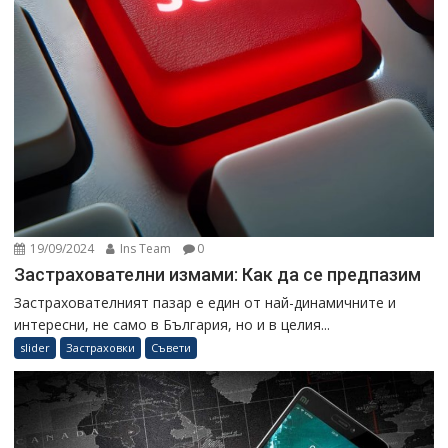
19/09/2024
Ins Team
0
Застрахователни измами: Как да се предпазим
Застрахователният пазар е един от най-динамичните и
интересни, не само в България, но и в целия...
slider
Застраховки
Съвети