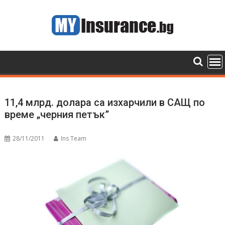
Skip
to
content
11,4 млрд. долара са изхарчили в САЩ по
време „черния петък”
28/11/2011
Ins Team