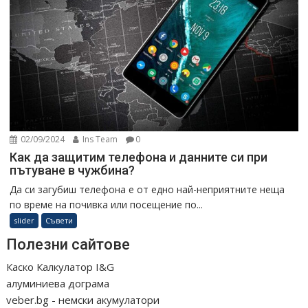
02/09/2024
Ins Team
0
Как да защитим телефона и данните си при
пътуване в чужбина?
Да си загубиш телефона е от едно най-неприятните неща
по време на почивка или посещение по...
slider
Съвети
Полезни сайтове
Каско Калкулатор I&G
алуминиева дограма
veber.bg - немски акумулатори