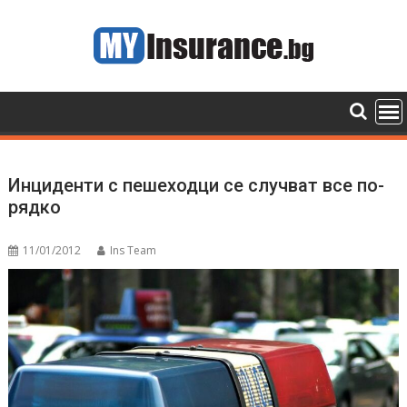
Skip
to
content
Инциденти с пешеходци се случват все по-
рядко
11/01/2012
Ins Team