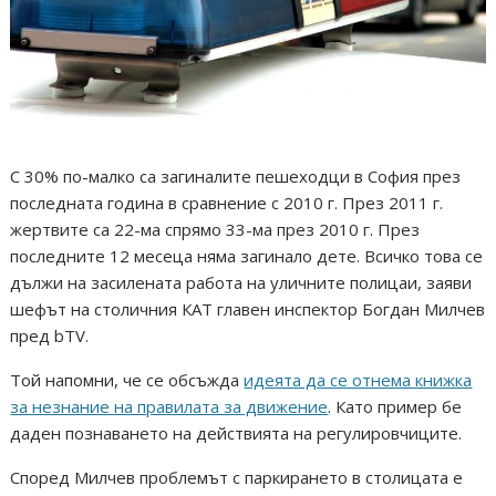
С 30% по-малко са загиналите пешеходци в София през
последната година в сравнение с 2010 г. През 2011 г.
жертвите са 22-ма спрямо 33-ма през 2010 г. През
последните 12 месеца няма загинало дете. Всичко това се
дължи на засилената работа на уличните полицаи, заяви
шефът на столичния КАТ главен инспектор Богдан Милчев
пред bTV.
Той напомни, че се обсъжда
идеята да се отнема книжка
за незнание на правилата за движение
. Като пример бе
даден познаването на действията на регулировчиците.
Според Милчев проблемът с паркирането в столицата е