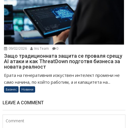
09/02/2026
Ins Team
0
Защо традиционната защита се проваля срещу
AI атаки и как ThreatDown подготвя бизнеса за
новата реалност
Ерата на генеративния изкуствен интелект промени не
само начина, по който работим, а и капацитета на...
Бизнес
Новини
LEAVE A COMMENT