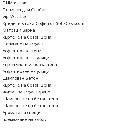
DNMark.com
Почивни дни Сърбия
Vip-Watches
Кредити в град София от SofiaCash.com
Матраци Варна
къртене на бетон цена
Полагане на асфалт
Асфалтиране цени
Асфалтиране на улици
кърти чисти извозва цена
Асфалтиране на улици
Щампован Бетон
къртене на бетон цена
Фирма за асфалтиране
Щамповане на бетон цена
Щамповане на бетон цена
Аромати за свещи
премахване на адблу