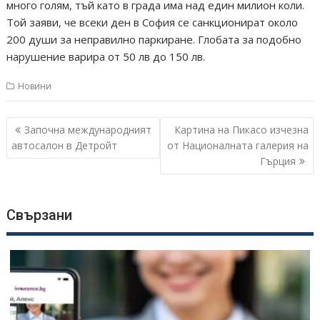
много голям, тъй като в града има над един милион коли.
Той заяви, че всеки ден в София се санкционират около
200 души за неправилно паркиране. Глобата за подобно
нарушение варира от 50 лв до 150 лв.
Новини
Навигация
Започна международният
Картина на Пикасо изчезна
автосалон в Детройт
от Националната галерия на
Гърция
Свързани