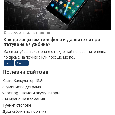
02/09/2024
Ins Team
0
Как да защитим телефона и данните си при
пътуване в чужбина?
Да си загубиш телефона е от едно най-неприятните неща
по време на почивка или посещение по...
slider
Съвети
Полезни сайтове
Каско Калкулатор I&G
алуминиева дограма
veber.bg - немски акумулатори
Събиране на вземания
Тунинг стопове
Душ кабини по поръчка