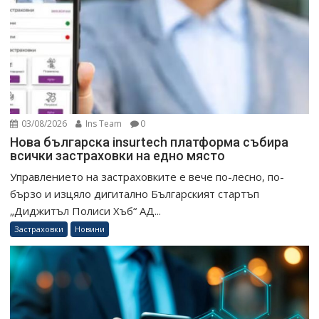
03/08/2026
Ins Team
0
Нова българска insurtech платформа събира
всички застраховки на едно място
Управлението на застраховките е вече по-лесно, по-
бързо и изцяло дигитално Българският стартъп
„Диджитъл Полиси Хъб“ АД...
Застраховки
Новини