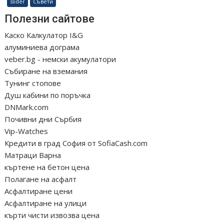
slider
Съвети
Полезни сайтове
Каско Калкулатор I&G
алуминиева дограма
veber.bg - немски акумулатори
Събиране на вземания
Тунинг стопове
Душ кабини по поръчка
DNMark.com
Почивни дни Сърбия
Vip-Watches
Кредити в град София от SofiaCash.com
Матраци Варна
къртене на бетон цена
Полагане на асфалт
Асфалтиране цени
Асфалтиране на улици
кърти чисти извозва цена