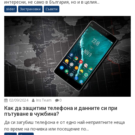
интересни, не само в България, но и в целия...
slider
Застраховки
Съвети
02/09/2024
Ins Team
0
Как да защитим телефона и данните си при
пътуване в чужбина?
Да си загубиш телефона е от едно най-неприятните неща
по време на почивка или посещение по...