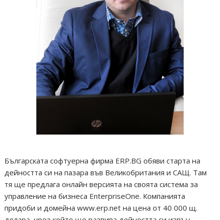
Българската софтуерна фирма ERP.BG обяви старта на
дейността си на пазара във Великобритания и САЩ. Там
тя ще предлага онлайн версията на своята система за
управление на бизнеса EnterpriseOne. Компанията
придоби и домейна www.erp.net на цена от 40 000 щ.
долара, чрез който ще развива дейността си извън