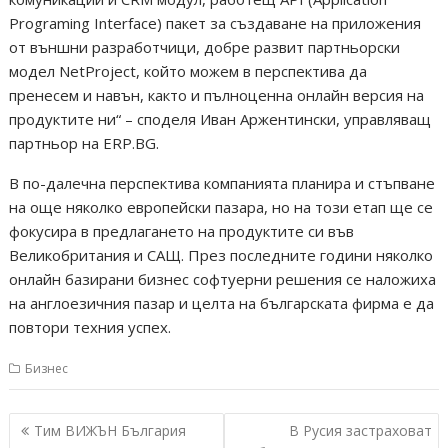
Programing Interface) пакет за създаване на приложения
от външни разработчици, добре развит партньорски
модел NetProject, който можем в перспектива да
пренесем и навън, както и пълноценна онлайн версия на
продуктите ни“ – споделя Иван Аржентински, управляващ
партньор на ERP.BG.
В по-далечна перспектива компанията планира и стъпване
на още няколко европейски пазара, но на този етап ще се
фокусира в предлагането на продуктите си във
Великобритания и САЩ. През последните години няколко
онлайн базирани бизнес софтуерни решения се наложиха
на англоезичния пазар и целта на българската фирма е да
повтори техния успех.
Бизнес
Навигация
Тим ВИЖЪН България
В Русия застраховат