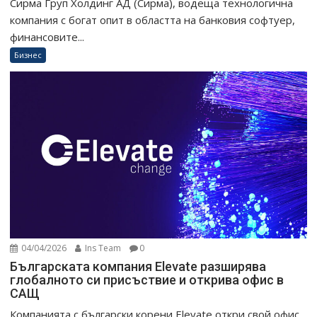
Сирма Груп Холдинг АД (Сирма), водеща технологична
компания с богат опит в областта на банковия софтуер,
финансовите...
Бизнес
04/04/2026
Ins Team
0
Българската компания Elevate разширява
глобалното си присъствие и открива офис в
САЩ
Компанията с български корени Elevate откри свой офис