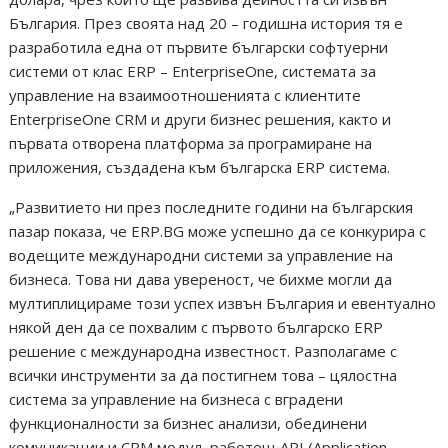
България. През своята над 20 – годишна история тя е
разработила една от първите български софтуерни
системи от клас ERP – EnterpriseOne, системата за
управление на взаимоотношенията с клиентите
EnterpriseOne CRM и други бизнес решения, както и
първата отворена платформа за програмиране на
приложения, създадена към българска ERP система.
„Развитието ни през последните години на българския
пазар показа, че ERP.BG може успешно да се конкурира с
водещите международни системи за управление на
бизнеса. Това ни дава увереност, че бихме могли да
мултиплицираме този успех извън България и евентуално
някой ден да се похвалим с първото българско ERP
решение с международна известност. Разполагаме с
всички инструменти за да постигнем това – цялостна
система за управление на бизнеса с вградени
функционалности за бизнес анализи, обединени
комуникации и CRM модул, работещ API (Application