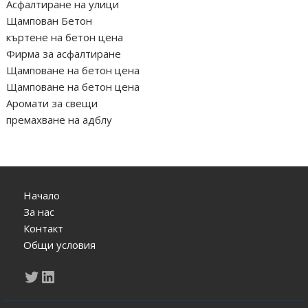
Асфалтиране на улици
Щампован Бетон
къртене на бетон цена
Фирма за асфалтиране
Щамповане на бетон цена
Щамповане на бетон цена
Аромати за свещи
премахване на адблу
Начало
За нас
Контакт
Общи условия
Twitter
LinkedIn