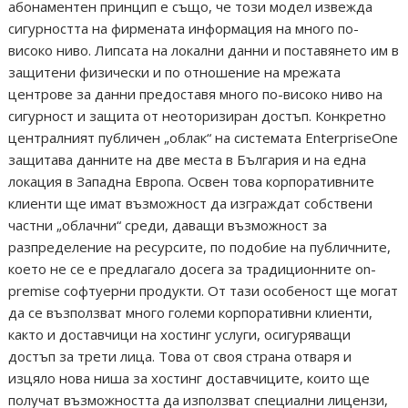
абонаментен принцип е също, че този модел извежда
сигурността на фирмената информация на много по-
високо ниво. Липсата на локални данни и поставянето им в
защитени физически и по отношение на мрежата
центрове за данни предоставя много по-високо ниво на
сигурност и защита от неоторизиран достъп. Конкретно
централният публичен „облак“ на системата EnterpriseOne
защитава данните на две места в България и на една
локация в Западна Европа. Освен това корпоративните
клиенти ще имат възможност да изграждат собствени
частни „облачни“ среди, даващи възможност за
разпределение на ресурсите, по подобие на публичните,
което не се е предлагало досега за традиционните on-
premise софтуерни продукти. От тази особеност ще могат
да се възползват много големи корпоративни клиенти,
както и доставчици на хостинг услуги, осигуряващи
достъп за трети лица. Това от своя страна отваря и
изцяло нова ниша за хостинг доставчиците, които ще
получат възможността да използват специални лицензи,