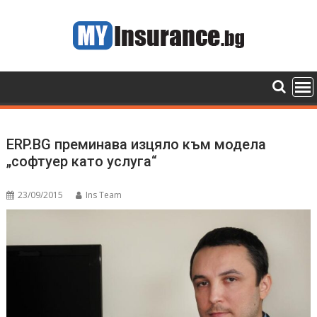
Skip
to
content
ERP.BG преминава изцяло към модела
„софтуер като услуга“
23/09/2015
Ins Team