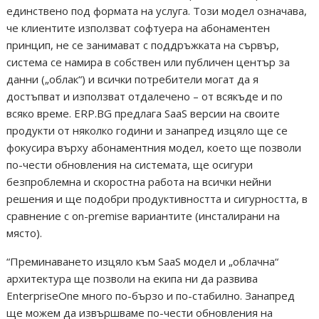
единствено под формата на услуга. Този модел означава,
че клиентите използват софтуера на абонаментен
принцип, не се занимават с поддръжката на сървър,
система се намира в собствен или публичен център за
данни („облак“) и всички потребители могат да я
достъпват и използват отдалечено – от всякъде и по
всяко време. ERP.BG предлага SaaS версии на своите
продукти от няколко години и занапред изцяло ще се
фокусира върху абонаментния модел, което ще позволи
по-чести обновления на системата, ще осигури
безпроблемна и скоростна работа на всички нейни
решения и ще подобри продуктивността и сигурността, в
сравнение с on-premise вариантите (инсталирани на
място).
“Преминаването изцяло към SaaS модел и „облачна“
архитектура ще позволи на екипа ни да развива
EnterpriseOne много по-бързо и по-стабилно. Занапред
ще можем да извършваме по-чести обновления на