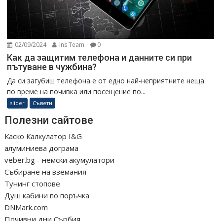
02/09/2024
Ins Team
0
Как да защитим телефона и данните си при
пътуване в чужбина?
Да си загубиш телефона е от едно най-неприятните неща
по време на почивка или посещение по...
slider
Съвети
Полезни сайтове
Каско Калкулатор I&G
алуминиева дограма
veber.bg - немски акумулатори
Събиране на вземания
Тунинг стопове
Душ кабини по поръчка
DNMark.com
Почивни дни Сърбия