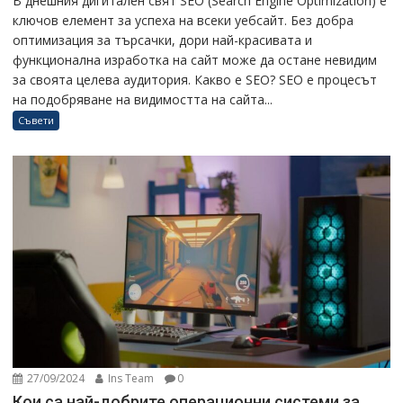
В днешния дигитален свят SEO (Search Engine Optimization) е
ключов елемент за успеха на всеки уебсайт. Без добра
оптимизация за търсачки, дори най-красивата и
функционална изработка на сайт може да остане невидим
за своята целева аудитория. Какво е SEO? SEO е процесът
на подобряване на видимостта на сайта...
Съвети
27/09/2024
Ins Team
0
Кои са най-добрите операционни системи за