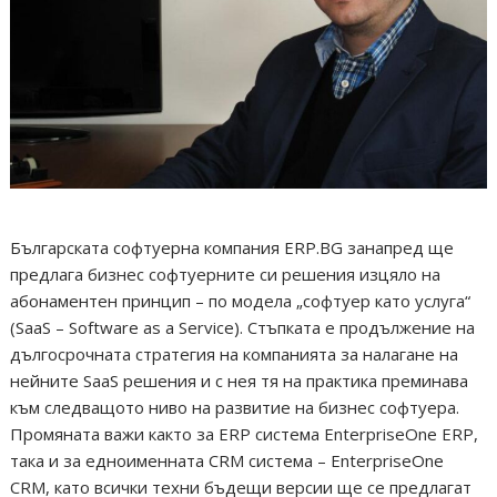
Българската софтуерна компания ERP.BG занапред ще
предлага бизнес софтуерните си решения изцяло на
абонаментен принцип – по модела „софтуер като услуга“
(SaaS – Software as a Service). Стъпката е продължение на
дългосрочната стратегия на компанията за налагане на
нейните SaaS решения и с нея тя на практика преминава
към следващото ниво на развитие на бизнес софтуера.
Промяната важи както за ERP система EnterpriseOne ERP,
така и за едноименната CRM система – EnterpriseOne
CRM, като всички техни бъдещи версии ще се предлагат