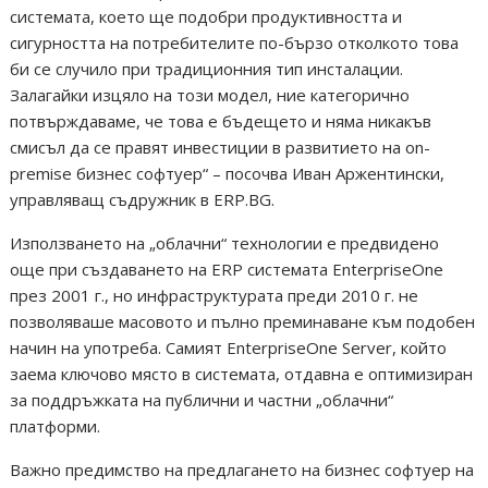
системата, което ще подобри продуктивността и
сигурността на потребителите по-бързо отколкото това
би се случило при традиционния тип инсталации.
Залагайки изцяло на този модел, ние категорично
потвърждаваме, че това е бъдещето и няма никакъв
смисъл да се правят инвестиции в развитието на on-
premise бизнес софтуер“ – посочва Иван Аржентински,
управляващ съдружник в ERP.BG.
Използването на „облачни“ технологии е предвидено
още при създаването на ERP системата EnterpriseOne
през 2001 г., но инфраструктурата преди 2010 г. не
позволяваше масовото и пълно преминаване към подобен
начин на употреба. Самият EnterpriseOne Server, който
заема ключово място в системата, отдавна е оптимизиран
за поддръжката на публични и частни „облачни“
платформи.
Важно предимство на предлагането на бизнес софтуер на