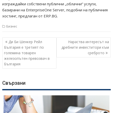
изграждайки собствени публични „облачни“ услуги,
базирани на EnterpriseOne Server, подобни на публичния
хостинг, предлаган от ERP.BG.
Бизнес
Навигация
Ди Би Шенкер Рейл
Нараства интересът на
България е третият по
дребните инвеститори към
големина товарен
среброто
железопътен превозвач в
България
Свързани