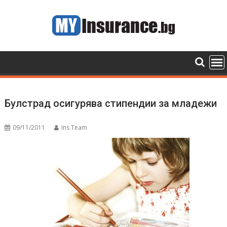
Skip
to
content
Булстрад осигурява стипендии за младежи
09/11/2011
Ins Team