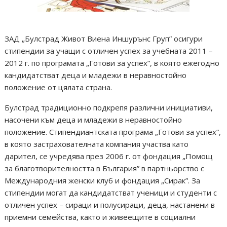
ЗАД „Булстрад Живот Виена Иншурънс Груп” осигури
стипендии за учащи с отличен успех за учебната 2011 –
2012 г. по програмата „Готови за успех”, в която ежегодно
кандидатстват деца и младежи в неравностойно
положение от цялата страна.
Булстрад традиционно подкрепя различни инициативи,
насочени към деца и младежи в неравностойно
положение. Стипендиантската програма „Готови за успех”,
в която застрахователната компания участва като
дарител, се учредява през 2006 г. от фондация „Помощ
за благотворителността в България” в партньорство с
Международния женски клуб и фондация „Сирак”. За
стипендии могат да кандидатстват ученици и студенти с
отличен успех – сираци и полусираци, деца, настанени в
приемни семейства, както и живеещите в социални