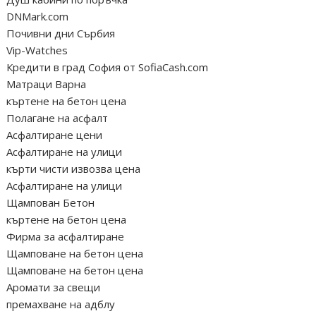
DNMark.com
Почивни дни Сърбия
Vip-Watches
Кредити в град София от SofiaCash.com
Матраци Варна
къртене на бетон цена
Полагане на асфалт
Асфалтиране цени
Асфалтиране на улици
кърти чисти извозва цена
Асфалтиране на улици
Щампован Бетон
къртене на бетон цена
Фирма за асфалтиране
Щамповане на бетон цена
Щамповане на бетон цена
Аромати за свещи
премахване на адблу