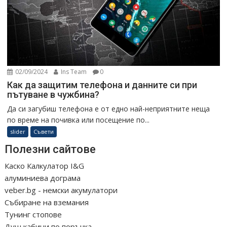
02/09/2024
Ins Team
0
Как да защитим телефона и данните си при
пътуване в чужбина?
Да си загубиш телефона е от едно най-неприятните неща
по време на почивка или посещение по...
slider
Съвети
Полезни сайтове
Каско Калкулатор I&G
алуминиева дограма
veber.bg - немски акумулатори
Събиране на вземания
Тунинг стопове
Душ кабини по поръчка