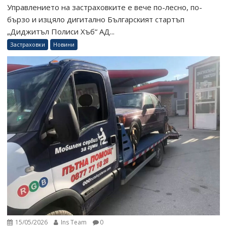
Управлението на застраховките е вече по-лесно, по-
бързо и изцяло дигитално Българският стартъп
„Диджитъл Полиси Хъб“ АД...
Застраховки
Новини
15/05/2026
Ins Team
0