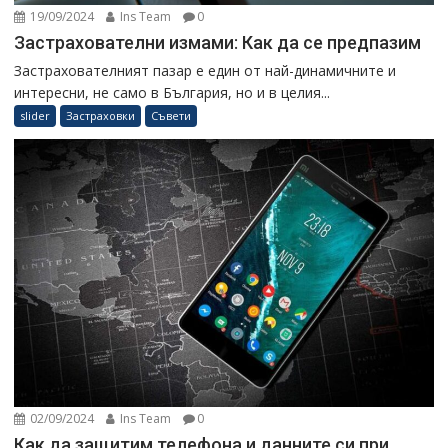
19/09/2024
Ins Team
0
Застрахователни измами: Как да се предпазим
Застрахователният пазар е един от най-динамичните и
интересни, не само в България, но и в целия...
slider
Застраховки
Съвети
02/09/2024
Ins Team
0
Как да защитим телефона и данните си при