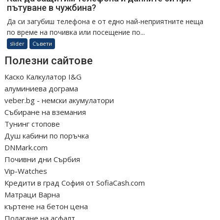
пътуване в чужбина?
Да си загубиш телефона е от едно най-неприятните неща
по време на почивка или посещение по...
slider
Съвети
Полезни сайтове
Каско Калкулатор I&G
алуминиева дограма
veber.bg - немски акумулатори
Събиране на вземания
Тунинг стопове
Душ кабини по поръчка
DNMark.com
Почивни дни Сърбия
Vip-Watches
Кредити в град София от SofiaCash.com
Матраци Варна
къртене на бетон цена
Полагане на асфалт