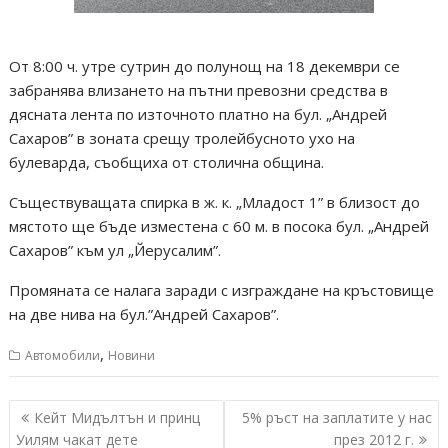
От 8:00 ч. утре сутрин до полунощ на 18 декември се
забранява влизането на пътни превозни средства в
дясната лента по източното платно на бул. „Андрей
Сахаров” в зоната срещу тролейбусното ухо на
булеварда, съобщиха от столична община.
Съществуващата спирка в ж. к. „Младост 1” в близост до
мястото ще бъде изместена с 60 м. в посока бул. „Андрей
Сахаров” към ул „Йерусалим”.
Промяната се налага заради с изграждане на кръстовище
на две нива на бул.”Андрей Сахаров”.
,
Автомобили
Новини
Навигация
Кейт Мидълтън и принц
5% ръст на заплатите у нас
Уилям чакат дете
през 2012 г.