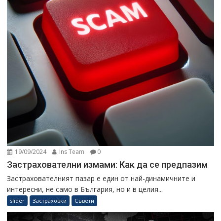
19/09/2024
Ins Team
0
Застрахователни измами: Как да се предпазим
Застрахователният пазар е един от най-динамичните и
интересни, не само в България, но и в целия...
slider
Застраховки
Съвети