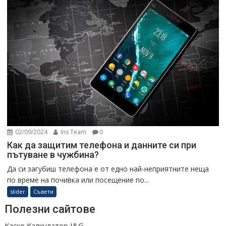
02/09/2024
Ins Team
0
Как да защитим телефона и данните си при
пътуване в чужбина?
Да си загубиш телефона е от едно най-неприятните неща
по време на почивка или посещение по...
slider
Съвети
Полезни сайтове
Каско Калкулатор I&G