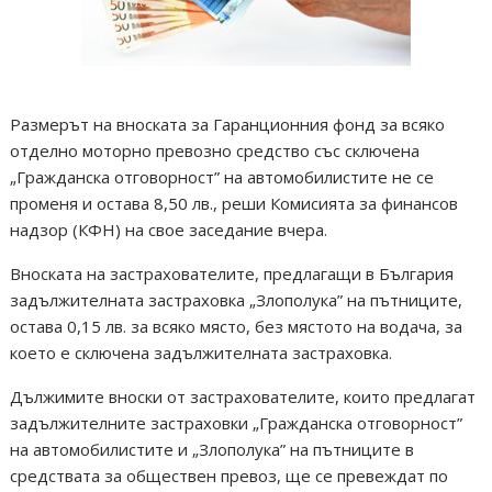
Размерът на вноската за Гаранционния фонд за всяко
отделно моторно превозно средство със сключена
„Гражданска отговорност” на автомобилистите не се
променя и остава 8,50 лв., реши Комисията за финансов
надзор (КФН) на свое заседание вчера.
Вноската на застрахователите, предлагащи в България
задължителната застраховка „Злополука” на пътниците,
остава 0,15 лв. за всяко място, без мястото на водача, за
което е сключена задължителната застраховка.
Дължимите вноски от застрахователите, които предлагат
задължителните застраховки „Гражданска отговорност”
на автомобилистите и „Злополука” на пътниците в
средствата за обществен превоз, ще се превеждат по