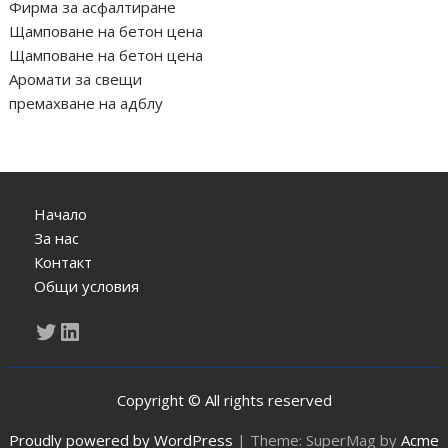
Фирма за асфалтиране
Щамповане на бетон цена
Щамповане на бетон цена
Аромати за свещи
премахване на адблу
Начало
За нас
Контакт
Общи условия
Twitter
LinkedIn
Copyright © All rights reserved
Proudly powered by WordPress
|
Theme: SuperMag by
Acme