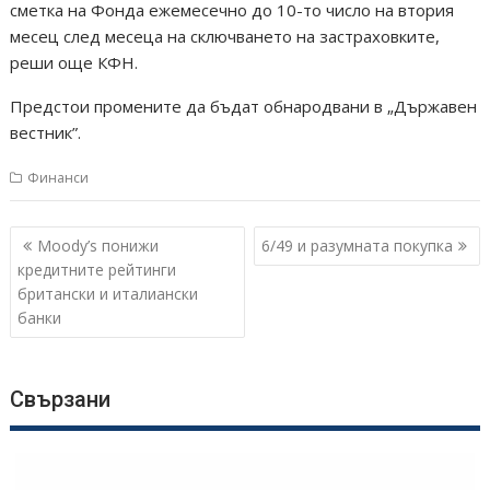
сметка на Фонда ежемесечно до 10-то число на втория
месец след месеца на сключването на застраховките,
реши още КФН.
Предстои промените да бъдат обнародвани в „Държавен
вестник”.
Финанси
Навигация
Moody’s понижи
6/49 и разумната покупка
кредитните рейтинги
британски и италиански
банки
Свързани