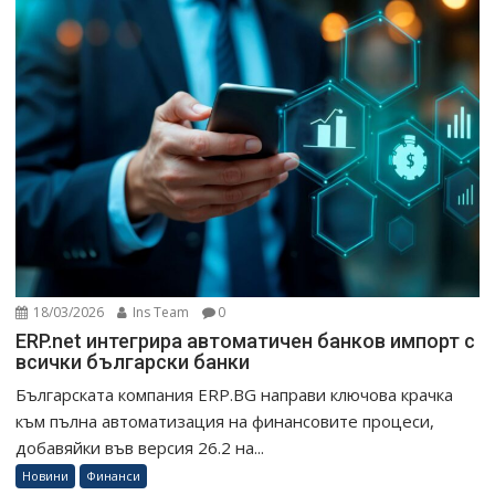
18/03/2026
Ins Team
0
ERP.net интегрира автоматичен банков импорт с
всички български банки
Българската компания ERP.BG направи ключова крачка
към пълна автоматизация на финансовите процеси,
добавяйки във версия 26.2 на...
Новини
Финанси