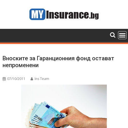
Skip
to
content
Вноските за Гаранционния фонд остават
непроменени
07/10/2011
Ins Team