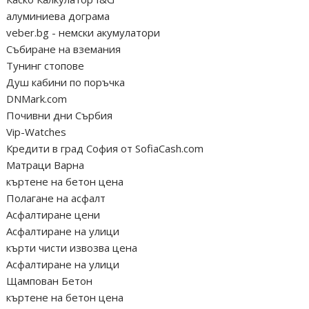
алуминиева дограма
veber.bg - немски акумулатори
Събиране на вземания
Тунинг стопове
Душ кабини по поръчка
DNMark.com
Почивни дни Сърбия
Vip-Watches
Кредити в град София от SofiaCash.com
Матраци Варна
къртене на бетон цена
Полагане на асфалт
Асфалтиране цени
Асфалтиране на улици
кърти чисти извозва цена
Асфалтиране на улици
Щампован Бетон
къртене на бетон цена