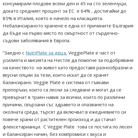
консумирали плодове всеки ден и 45 на сто зеленчуци,
докато средният процент за ЕС е 64% , достигайки до
85% в Италия, която е начело на класацията.
Небалансираното хранене е една от причините България
да бъде на първо място по смъртност от сърдечно-
съдови заболявания в Европа.
“Заедно с
NutriPlate за деца
, VeggiePlate е част от
усилията и мисията на Нестле да помогне за подобряване
на качеството на живот като предоставя разнообразни и
вкусни опции за тези, които искат да се хранят
балансирано. Veggie Plate е система от гъвкави
препоръки, които са лесни за следване и могат да се
превърнат в траен навик за всички, които по различни
причини, свързани със здравето и опазването на
околната среда, търсят да включват в ежедневието си
повече храни от растителен произход и да станат
флексетарианци. С Veggie Plate това се постига по лесен
и балансиран начин, без компромиси с вкуса и