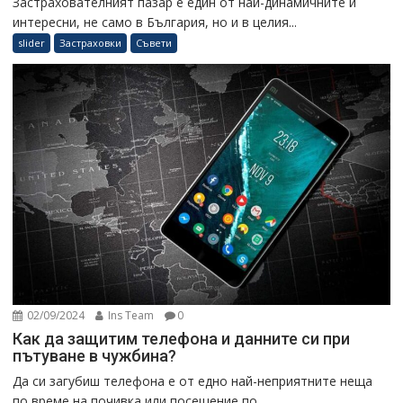
Застрахователният пазар е един от най-динамичните и
интересни, не само в България, но и в целия...
slider
Застраховки
Съвети
02/09/2024
Ins Team
0
Как да защитим телефона и данните си при
пътуване в чужбина?
Да си загубиш телефона е от едно най-неприятните неща
по време на почивка или посещение по...