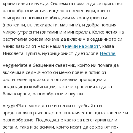
хранителните нужди. Системата помага да се приготвят
разнообразни ястия, изцяло от зеленчуци, които
осигуряват всички необходими макронутриенти
(протеини, въглехидрати, мазнини), и добра порция
микронутриенти (витамини и минерали). Колко ястия на
растителна основа искаме да включим в седмичното си
меню зависи от нас и нашия
начин на живот
“, казва
Николета Тупита, нутриционист-диетолог в
Нестле
.
VeggiePlate е безценен съветник, който ни помага да
включим в седмичното си меню повече ястия от
растителен произход в оптимални пропорции и
подходящи комбинации, така че храненията да са
балансирани, разнообразни и вкусни.
VeggiePlate може да се изтегли от уебсайта и
представлява ръководство за количество, вдъхновение и
разнообразие. Подходящ е както за вегетарианци и
вегани, така и за всички, които искат да се хранят по-