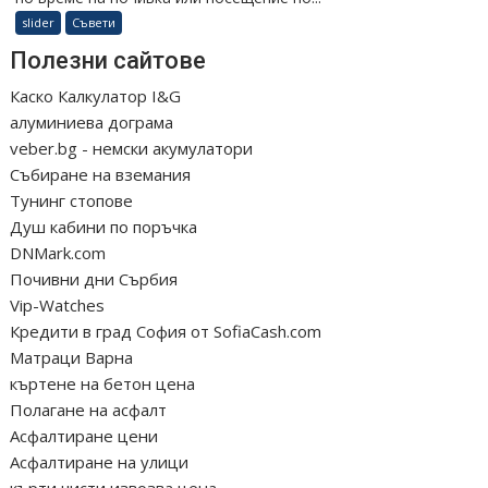
slider
Съвети
Полезни сайтове
Каско Калкулатор I&G
алуминиева дограма
veber.bg - немски акумулатори
Събиране на вземания
Тунинг стопове
Душ кабини по поръчка
DNMark.com
Почивни дни Сърбия
Vip-Watches
Кредити в град София от SofiaCash.com
Матраци Варна
къртене на бетон цена
Полагане на асфалт
Асфалтиране цени
Асфалтиране на улици
кърти чисти извозва цена