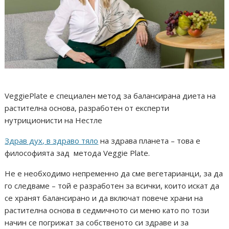
VeggiePlate e специален метод за балансирана диета на
растителна основа, разработен от експерти
нутриционисти на Нестле
Здрав дух, в здраво тяло
на здрава планета – това е
философията зад метода Veggie Plate.
Не е необходимо непременно да сме вегетарианци, за да
го следваме – той е разработен за всички, които искат да
се хранят балансирано и да включат повече храни на
растителна основа в седмичното си меню като по този
начин се погрижат за собственото си здраве и за