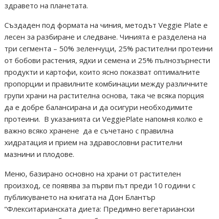
здравето на планетата.
Създаден под формата на чиния, методът Veggie Plate е
лесен за разбиране и следване. Чинията е разделена на
три сегмента – 50% зеленчуци, 25% растителни протеини
от бобови растения, ядки и семена и 25% пълнозърнести
продукти и картофи, които ясно показват оптималните
пропорции и правилните комбинации между различните
групи храни на растителна основа, така че всяка порция
да е добре балансирана и да осигури необходимите
протеини. В указанията си VeggiePlate напомня колко е
важно всяко хранене да е съчетано с правилна
хидратация и прием на здравословни растителни
мазнини и плодове.
Меню, базирано основно на храни от растителен
произход, се появява за първи път преди 10 години с
публикуването на книгата на Дон Блантър
“Флекситарианската диета: Предимно вегетариански