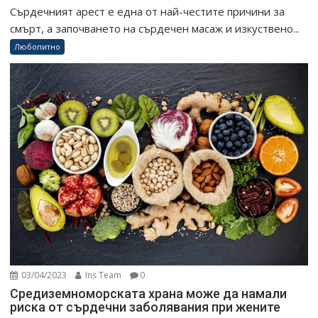
Сърдечният арест е една от най-честите причини за
смърт, а започването на сърдечен масаж и изкуствено...
Любопитно
03/04/2023
Ins Team
0
Средиземноморската храна може да намали
риска от сърдечни заболявания при жените