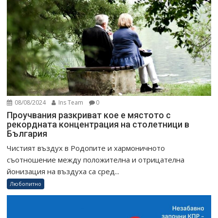
08/08/2024
Ins Team
0
Проучвания разкриват кое е мястото с
рекордната концентрация на столетници в
България
Чистият въздух в Родопите и хармоничното
съотношение между положителна и отрицателна
йонизация на въздуха са сред...
Любопитно