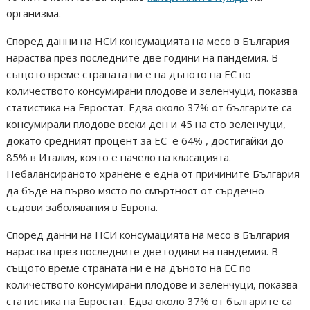
организма.
Според данни на НСИ консумацията на месо в България
нараства през последните две години на пандемия. В
същото време страната ни е на дъното на ЕС по
количеството консумирани плодове и зеленчуци, показва
статистика на Евростат. Едва около 37% от българите са
консумирали плодове всеки ден и 45 на сто зеленчуци,
докато средният процент за ЕС е 64% , достигайки до
85% в Италия, която е начело на класацията.
Небалансираното хранене е една от причините България
да бъде на първо място по смъртност от сърдечно-
съдови заболявания в Европа.
Според данни на НСИ консумацията на месо в България
нараства през последните две години на пандемия. В
същото време страната ни е на дъното на ЕС по
количеството консумирани плодове и зеленчуци, показва
статистика на Евростат. Едва около 37% от българите са