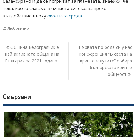
балансирано и да се погрижат за планетата, знаейки, че
това, което слагаме в чинията си, оказва пряко
въздействие върху
околната среда.
Любопитно
Навигация
Община Белоградчик е
Първата по рода си у нас
най-активната община на
конференция “В света на
България за 2021 година
криптовалутите” събира
българската крипто
общност
Свързани