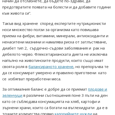
начин да отслабнете, да бъдете по-здрави, да
предотвратите появата на болести и да добавите години
към живота си”.
Такъв вид хранене според експертите нутриционисти
носи множество ползи за организма като повишава
приема на фибри, витамини, минерали, антиоксиданти и
ненаситени мазнини и намалява риска от затлъстяване,
диабет тип 2, сърдечно-съдови заболявания и рак на
дебелото черво. Флексетарианската диета не изключва
напълно на животинските продукти, които също имат
своята роля в
балансираното хранене
, но препоръчва те
да се консумират умерено и правилно приготвени като
се избягват преработени меса.
За оптималния баланс е добре да се приемат
плодове и
зеленчуци
в различни съотношения поне 3 пъти на ден
като се съблюдава консумацията на хляб, картофи и
зърнени храни, които са богати на въглехидрати да е в
точните количества спрямо
калорийните нужди
на