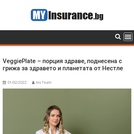
Skip
to
content
VeggiePlate – порция здраве, поднесена с
грижа за здравето и планетата от Нестле
01/02/2022
Ins Team