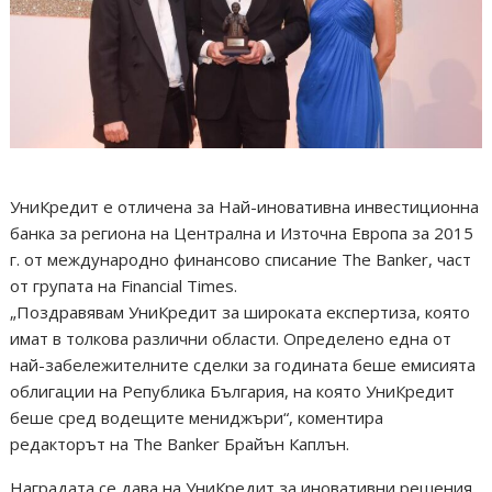
УниКредит е отличена за Най-иновативна инвестиционна
банка за региона на Централна и Източна Европа за 2015
г. от международно финансово списание The Banker, част
от групата на Financial Times.
„Поздравявам УниКредит за широката експертиза, която
имат в толкова различни области. Определено една от
най-забележителните сделки за годината беше емисията
облигации на Република България, на която УниКредит
беше сред водещите мениджъри“, коментира
редакторът на The Banker Брайън Каплън.
Наградата се дава на УниКредит за иновативни решения