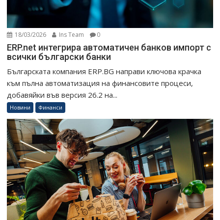
18/03/2026
Ins Team
0
ERP.net интегрира автоматичен банков импорт с
всички български банки
Българската компания ERP.BG направи ключова крачка
към пълна автоматизация на финансовите процеси,
добавяйки във версия 26.2 на...
Новини
Финанси