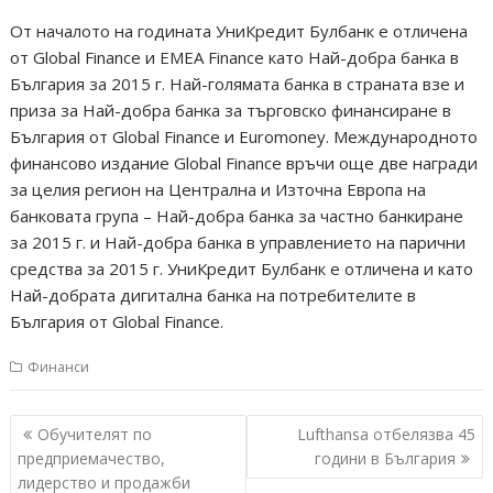
От началото на годината УниКредит Булбанк е отличена
от Global Finance и EMEA Finance като Най-добра банка в
България за 2015 г. Най-голямата банка в страната взе и
приза за Най-добра банка за търговско финансиране в
България от Global Finance и Euromoney. Международното
финансово издание Global Finance връчи още две награди
за целия регион на Централна и Източна Европа на
банковата група – Най-добра банка за частно банкиране
за 2015 г. и Най-добра банка в управлението на парични
средства за 2015 г. УниКредит Булбанк е отличена и като
Най-добрата дигитална банка на потребителите в
България от Global Finance.
Финанси
Навигация
Обучителят по
Lufthansa отбелязва 45
предприемачество,
години в България
лидерство и продажби