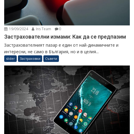
19/09/2024
Ins Team
0
Застрахователни измами: Как да се предпазим
Застрахователният пазар е един от най-динамичните и
интересни, не само в България, но и в целия...
slider
Застраховки
Съвети