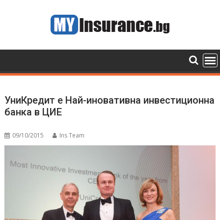
Skip
to
content
УниКредит е Най-иновативна инвестиционна
банка в ЦИЕ
09/10/2015
Ins Team