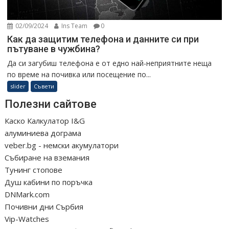
02/09/2024
Ins Team
0
Как да защитим телефона и данните си при
пътуване в чужбина?
Да си загубиш телефона е от едно най-неприятните неща
по време на почивка или посещение по...
slider
Съвети
Полезни сайтове
Каско Калкулатор I&G
алуминиева дограма
veber.bg - немски акумулатори
Събиране на вземания
Тунинг стопове
Душ кабини по поръчка
DNMark.com
Почивни дни Сърбия
Vip-Watches