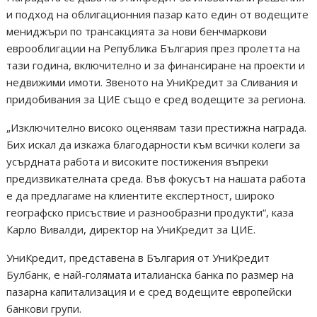
и подход на облигационния пазар като един от водещите
мениджъри по трансакцията за нови бенчмаркови
еврооблигации на Република България през пролетта на
тази година, включително и за финансиране на проекти и
недвижими имоти. Звеното на УниКредит за Сливания и
придобивания за ЦИЕ също е сред водещите за региона.
„Изключително високо оценявам тази престижна награда.
Бих искал да изкажа благодарности към всички колеги за
усърдната работа и високите постижения въпреки
предизвикателната среда. Във фокусът на нашата работа
е да предлагаме на клиентите експертност, широко
географско присъствие и разнообразни продукти“, каза
Карло Вивалди, директор на УниКредит за ЦИЕ.
УниКредит, представена в България от УниКредит
Булбанк, е най-голямата италианска банка по размер на
пазарна капитализация и е сред водещите европейски
банкови групи.