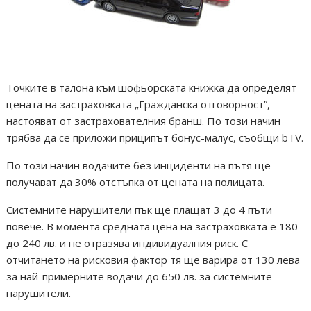
Точките в талона към шофьорската книжка да определят
цената на застраховката „Гражданска отговорност”,
настояват от застрахователния бранш. По този начин
трябва да се приложи приципът бонус-малус, съобщи bTV.
По този начин водачите без инциденти на пътя ще
получават да 30% отстъпка от цената на полицата.
Системните нарушители пък ще плащат 3 до 4 пъти
повече. В момента средната цена на застраховката е 180
до 240 лв. и не отразява индивидуалния риск. С
отчитането на рисковия фактор тя ще варира от 130 лева
за най-примерните водачи до 650 лв. за системните
нарушители.