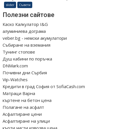
slider
Съвети
Полезни сайтове
Каско Калкулатор I&G
алуминиева дограма
veber.bg - немски акумулатори
Събиране на вземания
Тунинг стопове
Душ кабини по поръчка
DNMark.com
Почивни дни Сърбия
Vip-Watches
Кредити в град София от SofiaCash.com
Матраци Варна
къртене на бетон цена
Полагане на асфалт
Асфалтиране цени
Асфалтиране на улици
кърти чисти извозва цена