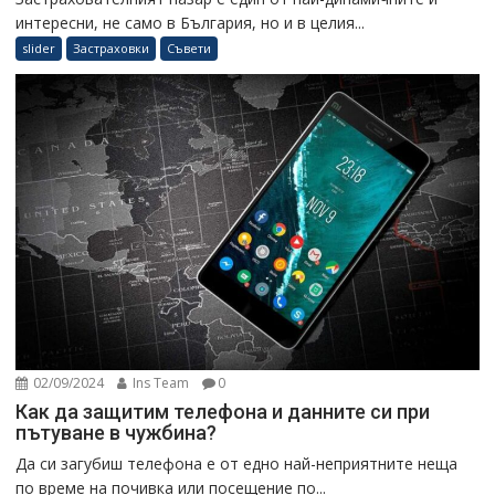
интересни, не само в България, но и в целия...
slider
Застраховки
Съвети
02/09/2024
Ins Team
0
Как да защитим телефона и данните си при
пътуване в чужбина?
Да си загубиш телефона е от едно най-неприятните неща
по време на почивка или посещение по...