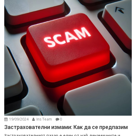
19/09/2024
Ins Team
0
Застрахователни измами: Как да се предпазим
Застрахователният пазар е един от най-динамичните и