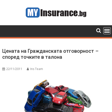
Skip
to
content
Цената на Гражданската отговорност –
според точките в талона
22/11/2011
Ins Team