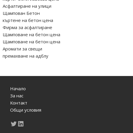
Асфалтиране на улици
Щампован Бетон
къртене на бетон цена
Фирма за асфалтиране
Щамповане на бетон цена
Щамповане на бетон цена
Аромати за свещи
премахване на адблу
Начало
За нас
Контакт
Общи условия
Twitter
LinkedIn