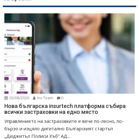
03/08/2026
Ins Team
0
Нова българска insurtech платформа събира
всички застраховки на едно място
Управлението на застраховките е вече по-лесно, по-
бързо и изцяло дигитално Българският стартъп
„Диджитъл Полиси Хъб“ АД...