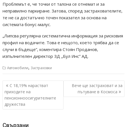
Проблемът е, че точки от талона се отнемат и за
неправилно паркиране. Затова, според застрахователите,
те не са достатъчно точен показател за основа на
системата бонус-малус.
„Липсва регулярна систематична информация за рисковия
профил на водачите. Това е нещото, което трябва да се
случи в бъдеще”, коментира Стоян Проданов,
изпълнителен директор ЗД „Бул Инс” АД.
,
Автомобили
Застраховки
Навигация
С 18,19% нарастват
Вече ще застраховат и за
приходите на
пътуване в Космоса
пенсионноосигурителните
дружества
Свързани