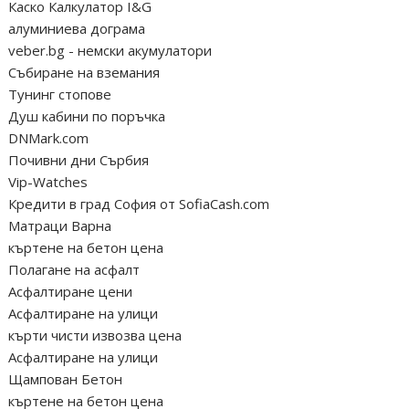
Каско Калкулатор I&G
алуминиева дограма
veber.bg - немски акумулатори
Събиране на вземания
Тунинг стопове
Душ кабини по поръчка
DNMark.com
Почивни дни Сърбия
Vip-Watches
Кредити в град София от SofiaCash.com
Матраци Варна
къртене на бетон цена
Полагане на асфалт
Асфалтиране цени
Асфалтиране на улици
кърти чисти извозва цена
Асфалтиране на улици
Щампован Бетон
къртене на бетон цена