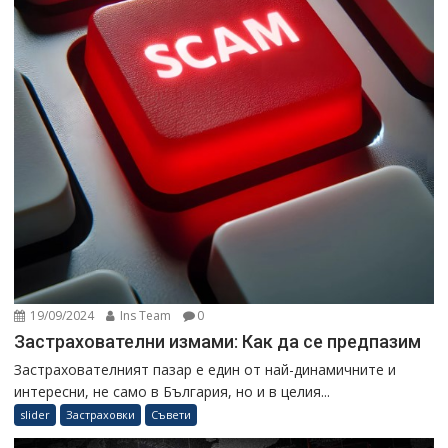
19/09/2024
Ins Team
0
Застрахователни измами: Как да се предпазим
Застрахователният пазар е един от най-динамичните и
интересни, не само в България, но и в целия...
slider
Застраховки
Съвети