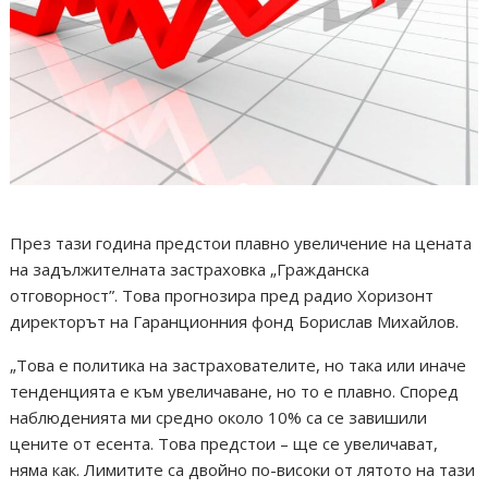
През тази година предстои плавно увеличение на цената
на задължителната застраховка „Гражданска
отговорност”. Това прогнозира пред радио Хоризонт
директорът на Гаранционния фонд Борислав Михайлов.
„Това е политика на застрахователите, но така или иначе
тенденцията е към увеличаване, но то е плавно. Според
наблюденията ми средно около 10% са се завишили
цените от есента. Това предстои – ще се увеличават,
няма как. Лимитите са двойно по-високи от лятото на тази