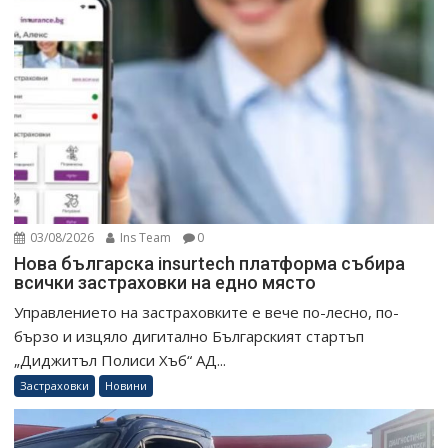
03/08/2026
Ins Team
0
Нова българска insurtech платформа събира
всички застраховки на едно място
Управлението на застраховките е вече по-лесно, по-
бързо и изцяло дигитално Българският стартъп
„Диджитъл Полиси Хъб“ АД...
Застраховки
Новини