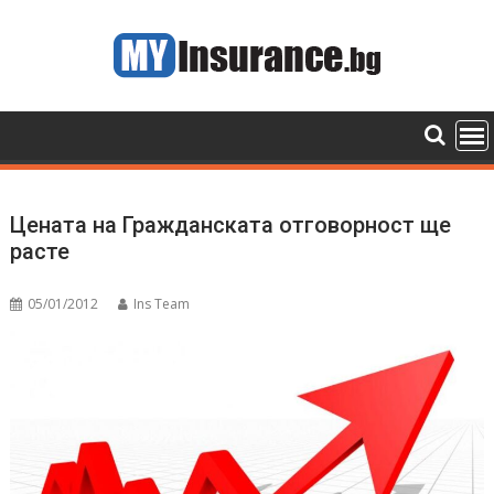
Skip
to
content
Цената на Гражданската отговорност ще
расте
05/01/2012
Ins Team