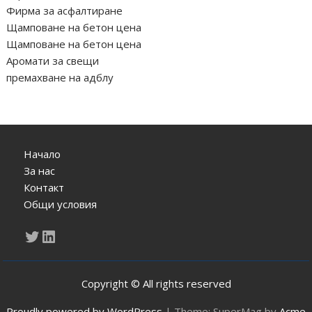
Фирма за асфалтиране
Щамповане на бетон цена
Щамповане на бетон цена
Аромати за свещи
премахване на адблу
Начало
За нас
Контакт
Общи условия
Twitter
LinkedIn
Copyright © All rights reserved
Proudly powered by WordPress
|
Theme: SuperMag by
Acme