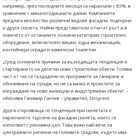
например, през последните месеци са нараснали с 85%, в
сравнение с миналогодишните данни. Компанията
предлага множество различни видове фасадни, подпорни
и други скелета. Нейни представители отчитат ръст и в
повечето от останалите основни категории строително
оборудване, включително вишки, едра механизация,
контейнери огради и химически тоалетни .
„Сред основните причини за възходящата тенденция е
стартирането на десетки нови строителни обекти. Голяма
част от тях са създадени по програмите за саниране и
обновяване на сгради, но не са малко и проектите за
изграждане на нови жилищни и индустриални обекти“ –
обяснява Ганимир Ганчев – управител, Stroyrent.
Друга открояваща се тенденция при скелетата е
нарасналото търсене на фасадни скелета, които се
използват с рекламна цел. Това важи най-вече за
централните региони на големите градове, където има