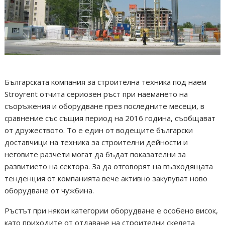
Българската компания за строителна техника под наем
Stroyrent отчита сериозен ръст при наемането на
съоръжения и оборудване през последните месеци, в
сравнение със същия период на 2016 година, съобщават
от дружеството. То е един от водещите български
доставчици на техника за строителни дейности и
неговите разчети могат да бъдат показателни за
развитието на сектора. За да отговорят на възходящата
тенденция от компанията вече активно закупуват ново
оборудване от чужбина.
Ръстът при някои категории оборудване е особено висок,
като приходите от отдаване на строителни скелета