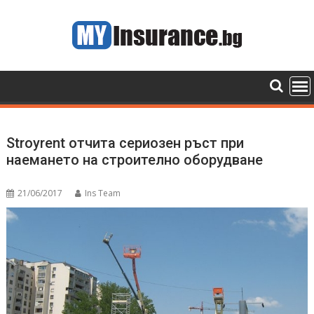
Skip
to
content
Stroyrent отчита сериозен ръст при
наемането на строително оборудване
21/06/2017
Ins Team