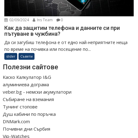
02/09/2024
Ins Team
0
Как да защитим телефона и данните си при
пътуване в чужбина?
Да си загубиш телефона е от едно най-неприятните неща
по време на почивка или посещение по...
slider
Съвети
Полезни сайтове
Каско Калкулатор I&G
алуминиева дограма
veber.bg - немски акумулатори
Събиране на вземания
Тунинг стопове
Душ кабини по поръчка
DNMark.com
Почивни дни Сърбия
Vip-Watches