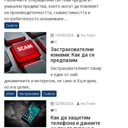
уникални предимства, които могат да повлияят
на производителността, съвместимостта и
потребителското изживяване....
Съвети
19/09/2024
Ins Team
0
Застрахователни
измами: Как да се
предпазим
Застрахователният пазар
е един от най-
динамичните и интересни, не само в България,
но и в целия...
slider
Застраховки
Съвети
02/09/2024
Ins Team
0
Как да защитим
телефона и данните