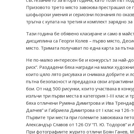
състезанието за втора година, като този път под
Призовото трето място завоюва престрашил се го
шофьорски умения и сериозни познания по оказв
тръгна с купата на третия и комплект зарядно за
Тази година бе обявено класиране и само в май
дисциплина са Георги Колев – първо място, Деси
място. Тримата получават по една карта за пътна
Не по-малко интересен бе и конкурсът за най-до
риск”. Раздадени бяха награди на малки художни
които цяло лято рисуваха и снимаха добрите и 
пътна безопасност и предадоха свои атрактивни
бои. От над 500 рисунки, които участваха в конк
излъчи три първи места в категория І-ІІІ клас и 
бяха отличени Румяна Димитрова и Ива Трендафил
Далчев” и Габриела Димитрова от І клас на 126-т
Първите три места при големите завоюваха пето
Александър Славов от 126 ОУ “П. Ю. Тодоров” и 
При фотографиите журито отличи Боян Ганев, Ма