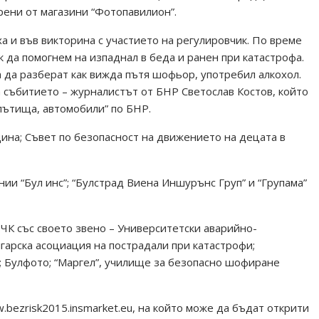
рени от магазини “Фотопавилион”.
а и във викторина с участието на регулировчик. По време
 да помогнем на изпаднал в беда и ранен при катастрофа.
за да разберат как вижда пътя шофьор, употребил алкохол.
 събитието – журналистът от БНР Светослав Костов, който
пътища, автомобили” по БНР.
ина; Съвет по безопасност на движението на децата в
и “Бул инс”; “Булстрад Виена Иншурънс Груп” и “Групама”
ЧК със своето звено – Университетски аварийно-
лгарска асоциация на пострадали при катастрофи;
 Булфото; “Маргел”, училище за безопасно шофиране
.bezrisk2015.insmarket.eu, на който може да бъдат открити