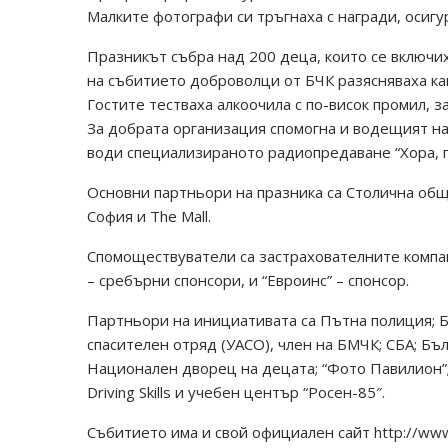
Малките фотографи си тръгнаха с награди, осигу
Празникът събра над 200 деца, които се включих
на събитието доброволци от БЧК разясняваха как
Гостите тестваха алкоочила с по-висок промил, 
За добрата организация спомогна и водещият на
води специализираното радиопредаване “Хора, 
Основни партньори на празника са Столична общ
София и The Mall.
Спомоществуватели са застрахователните компани
– сребърни спонсори, и “Евроинс” – спонсор.
Партньори на инициативата са Пътна полиция; Б
спасителен отряд (УАСО), член на БМЧК; СБА; Бъ
Национален дворец на децата; “Фото Павилион”;
Driving Skills и учебен център “Росен-85″.
Събитието има и свой официален сайт http://www