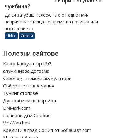
си при пътуване в
чужбина?
Да си загубиш телефона е от едно най-
неприятните неща по време на почивка или
посещение по...
slider
Съвети
Полезни сайтове
Каско Калкулатор I&G
алуминиева дограма
veber.bg - немски акумулатори
Събиране на вземания
Тунинг стопове
Душ кабини по поръчка
DNMark.com
Почивни дни Сърбия
Vip-Watches
Кредити в град София от SofiaCash.com
Матраци Варна