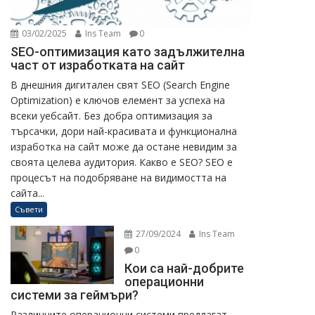
03/02/2025
Ins Team
0
SEO-оптимизация като задължителна
част от изработката на сайт
В днешния дигитален свят SEO (Search Engine
Optimization) е ключов елемент за успеха на
всеки уебсайт. Без добра оптимизация за
търсачки, дори най-красивата и функционална
изработка на сайт може да остане невидим за
своята целева аудитория. Какво е SEO? SEO е
процесът на подобряване на видимостта на
сайта...
Съвети
27/09/2024
Ins Team
0
Кои са най-добрите
операционни
системи за геймъри?
Различните операционни системи предлагат