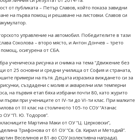
обри личния си резултат от 2014-та.
ст от публиката – Петър Славов, който показа завидни
ане на първа помощ и решаване на листовки. Славов си
 акумулатор.
сторското управление на автомобил. Победителите в тази
слава Соколова – второ място, и Антон Дончев – трето
 помощ, осигурена от СБА.
бра ученическа рисунка и снимка на тема “Движение без
ци от 25 основни и средни училища от София и страната,
лошите примери на пътя. Децата изразиха виждането си за
 рисунки, създадени с молив и акварелни или темперни
урса, на първия етап бяха избрани почти 80, като журито
три първи при учениците от ІV-ти до VІ-ти клас. При малките
ова от ІІІ клас на столичното 105-то СОУ “Атанас
о ОУ “П. Ю. Тодоров”.
класниците Мартина Маки от ОУ “Ц. Церковски”,
Аделина Трифонова от 61 ОУ “Св. Св. Кирил и Методий”.
ртин Веселинов и 81-во СОУ (колективна награда).