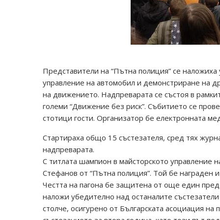
Представители на “Пътна полиция” се наложиха 
управление на автомобил и демонстриране на др
на движението. Надпреварата се състоя в рамкит
големи “Движение без риск”. Събитието се прове
стотици гости. Организатор бе електронната м
Стартираха общо 15 състезателя, сред тях журна
надпреварата.
С титлата шампион в майсторското управление н
Стефанов от “Пътна полиция”. Той бе награден и 
Честта на пагона бе защитена от още един пред
наложи убедително над останалите състезатели и
столче, осигурено от Българската асоциация на 