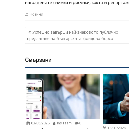
наградените снимки и рисунки, както и репортаж
Новини
Навигация
Успешно завърши най-знаковото публично
предлагане на българската фондова борса
Свързани
03/08/2026
Ins Team
0
18/03/2026