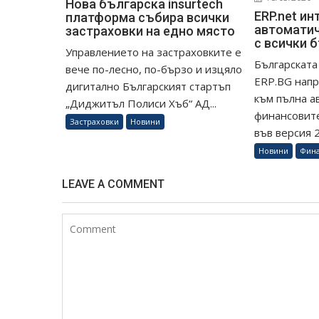
Нова българска insurtech
ERP.net ин
платформа събира всички
автоматич
застраховки на едно място
с всички 
Управлението на застраховките е
Българската
вече по-лесно, по-бързо и изцяло
ERP.BG напр
дигитално Българският стартъп
към пълна а
„Диджитъл Полиси Хъб“ АД...
финансовите
Застраховки
Новини
във версия 26
Новини
Фин
LEAVE A COMMENT