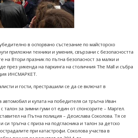
убедително в оспорвано състезание по майсторско
уги приложни техники и умения, свързани с безопасността
е на Втори празник по пътна безопасност за малки и
де през уикенда на паркинга на столичния Thе Mall и събра
едия ИНСМАРКЕТ.
листи и гости, престрашили се да се включат в
а автомобил и купата на победителя си тръгна Иван
с талон за зимни гуми от един от спонсорите – Маргел.
ставител на Пътна полиция – Десислава Соколова. Тя се
 си тръгна с приза на подгласника и талон за детско
пострадалите при катастрофи. Соколова участва в