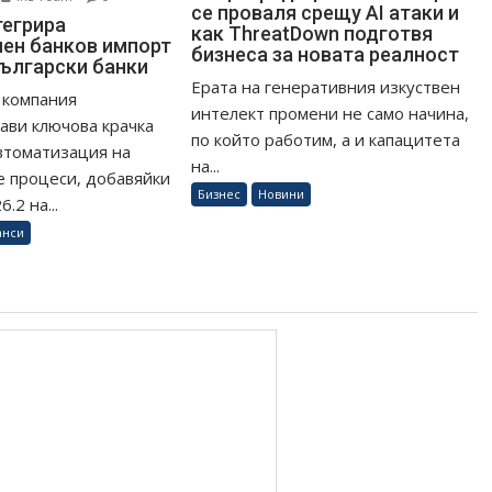
се проваля срещу AI атаки и
тегрира
как ThreatDown подготвя
ен банков импорт
бизнеса за новата реалност
български банки
Ерата на генеративния изкуствен
 компания
интелект промени не само начина,
ави ключова крачка
по който работим, а и капацитета
втоматизация на
на...
 процеси, добавяйки
Бизнес
Новини
.2 на...
анси