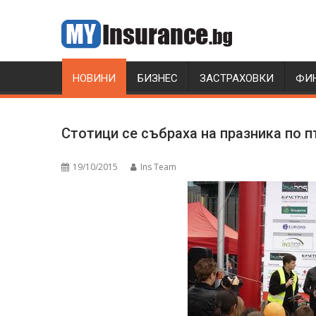
Skip
to
content
НОВИНИ
БИЗНЕС
ЗАСТРАХОВКИ
ФИ
Стотици се събраха на празника по 
19/10/2015
Ins Team