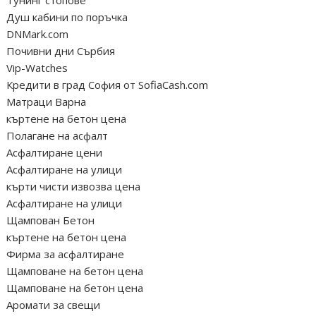
Тунинг стопове
Душ кабини по поръчка
DNMark.com
Почивни дни Сърбия
Vip-Watches
Кредити в град София от SofiaCash.com
Матраци Варна
къртене на бетон цена
Полагане на асфалт
Асфалтиране цени
Асфалтиране на улици
кърти чисти извозва цена
Асфалтиране на улици
Щампован Бетон
къртене на бетон цена
Фирма за асфалтиране
Щамповане на бетон цена
Щамповане на бетон цена
Аромати за свещи