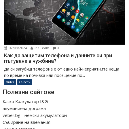
02/09/2024
Ins Team
0
Как да защитим телефона и данните си при
пътуване в чужбина?
Да си загубиш телефона е от едно най-неприятните неща
по време на почивка или посещение по...
slider
Съвети
Полезни сайтове
Каско Калкулатор I&G
алуминиева дограма
veber.bg - немски акумулатори
Събиране на вземания