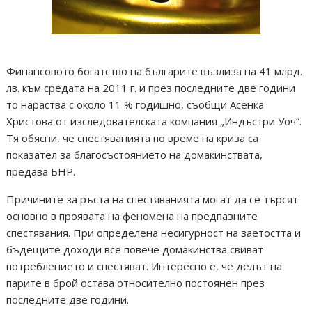
Финансовото богатство на българите възлиза на 41 млрд.
лв. към средата на 2011 г. и през последните две години
то нараства с около 11 % годишно, съобщи Асенка
Христова от изследователската компания „Индъстри Уоч”.
Тя обясни, че спестяванията по време на криза са
показател за благосъстоянието на домакинствата,
предава БНР.
Причините за ръста на спестяванията могат да се търсят
основно в проявата на феномена на предпазните
спестявания. При определена несигурност на заетостта и
бъдещите доходи все повече домакинства свиват
потреблението и спестяват. Интересно е, че делът на
парите в брой остава относително постоянен през
последните две години.