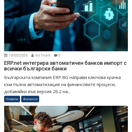
18/03/2026
Ins Team
0
ERP.net интегрира автоматичен банков импорт с
всички български банки
Българската компания ERP.BG направи ключова крачка
към пълна автоматизация на финансовите процеси,
добавяйки във версия 26.2 на...
Новини
Финанси