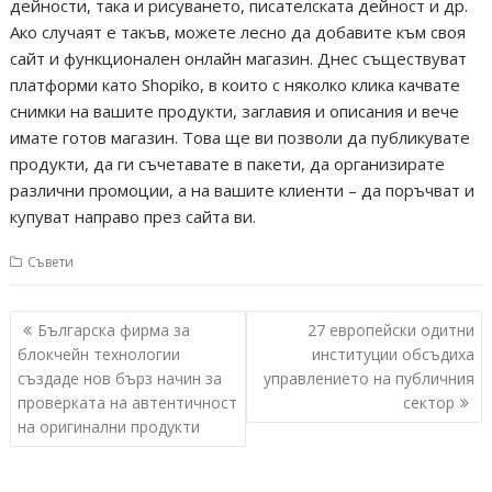
дейности, така и рисуването, писателската дейност и др.
Ако случаят е такъв, можете лесно да добавите към своя
сайт и функционален онлайн магазин. Днес съществуват
платформи като Shopiko, в които с няколко клика качвате
снимки на вашите продукти, заглавия и описания и вече
имате готов магазин. Това ще ви позволи да публикувате
продукти, да ги съчетавате в пакети, да организирате
различни промоции, а на вашите клиенти – да поръчват и
купуват направо през сайта ви.
Съвети
Навигация
Българска фирма за
27 европейски одитни
блокчейн технологии
институции обсъдиха
създаде нов бърз начин за
управлението на публичния
проверката на автентичност
сектор
на оригинални продукти