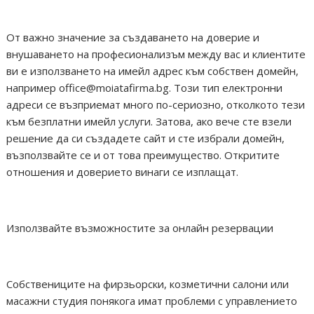
От важно значение за създаването на доверие и
внушаването на професионализъм между вас и клиентите
ви е използването на имейл адрес към собствен домейн,
например office@moiatafirma.bg. Този тип електронни
адреси се възприемат много по-сериозно, отколкото тези
към безплатни имейл услуги. Затова, ако вече сте взели
решение да си създадете сайт и сте избрали домейн,
възползвайте се и от това преимущество. Откритите
отношения и доверието винаги се изплащат.
Използвайте възможностите за онлайн резервации
Собствениците на фирзьорски, козметични салони или
масажни студия понякога имат проблеми с управлението