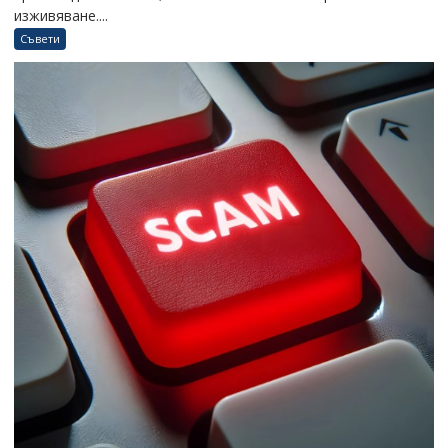
изживяване....
Съвети