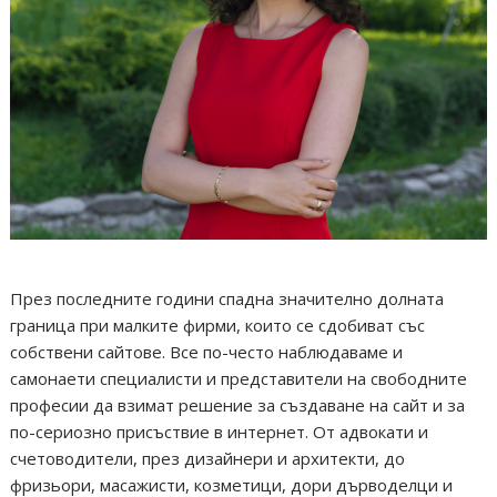
През последните години спадна значително долната
граница при малките фирми, които се сдобиват със
собствени сайтове. Все по-често наблюдаваме и
самонаети специалисти и представители на свободните
професии да взимат решение за създаване на сайт и за
по-сериозно присъствие в интернет. От адвокати и
счетоводители, през дизайнери и архитекти, до
фризьори, масажисти, козметици, дори дърводелци и