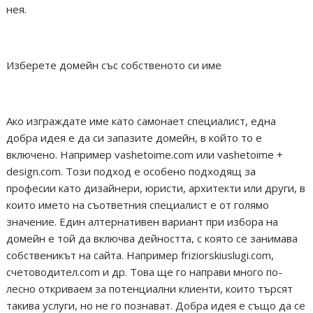
нея.
Изберете домейн със собственото си име
Ако изграждате име като самонает специалист, една
добра идея е да си запазите домейн, в който то е
включено. Например vashetoime.com или vashetoime +
design.com. Този подход е особено подходящ за
професии като дизайнери, юристи, архитекти или други, в
които името на съответния специалист е от голямо
значение. Един алтернативен вариант при избора на
домейн е той да включва дейността, с която се занимава
собственикът на сайта. Например friziorskiuslugi.com,
счетоводител.com и др. Това ще го направи много по-
лесно откриваем за потенциални клиенти, които търсят
такива услуги, но не го познават. Добра идея е също да се