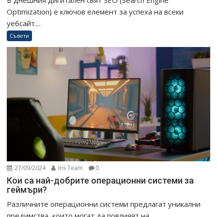
В днешния дигитален свят SEO (Search Engine
Optimization) е ключов елемент за успеха на всеки
уебсайт....
Съвети
27/09/2024
Ins Team
0
Кои са най-добрите операционни системи за
геймъри?
Различните операционни системи предлагат уникални
предимства, които могат да повлияят на