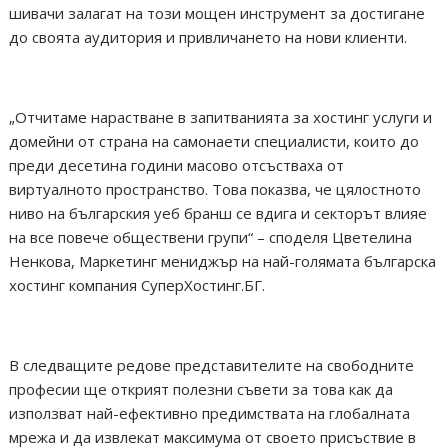
шивачи залагат на този мощен инструмент за достигане
до своята аудитория и привличането на нови клиенти.
„Отчитаме нарастване в запитванията за хостинг услуги и
домейни от страна на самонаети специалисти, които до
преди десетина години масово отсъстваха от
виртуалното пространство. Това показва, че цялостното
ниво на българския уеб бранш се вдига и секторът влияе
на все повече обществени групи“ – споделя Цветелина
Ненкова, Маркетинг мениджър на най-голямата българска
хостинг компания СуперХостинг.БГ.
В следващите редове представителите на свободните
професии ще открият полезни съвети за това как да
използват най-ефективно предимствата на глобалната
мрежа и да извлекат максимума от своето присъствие в