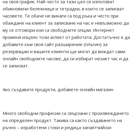
на своя график. Най-често за тази цел се използват
обикновени бележници и тетрадки, в които се записват
часовете. Те обаче не винаги са под ръка и често при
обаждане на клиент за записване на час е невъзможно да
му се отговори кои са свободните опции. Интернет
променя изцяло този аспект от работата. Достатъчно е да
добавите към своя сайт разширение (плъгин) за
резервации и вашите клиенти ще могат да виждат сами
онлайн свободните часове, да си избират незает час и да
се записват.
Ако създавате продукти, добавете онлайн магазин
Много свободни професии са свързани с произвеждането
на определен продукт. Такива са както създаването на
ръчно – изработени стоки и редица занаятчийски