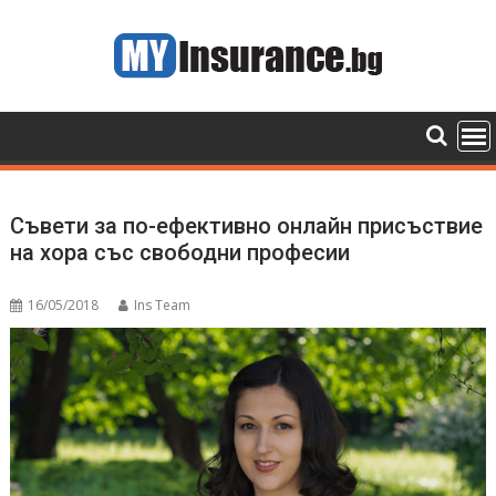
Skip
to
content
Съвети за по-ефективно онлайн присъствие
на хора със свободни професии
16/05/2018
Ins Team