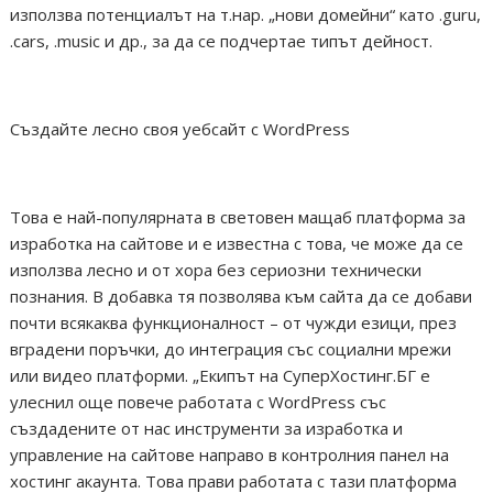
използва потенциалът на т.нар. „нови домейни“ като .guru,
.cars, .music и др., за да се подчертае типът дейност.
Създайте лесно своя уебсайт с WordPress
Това е най-популярната в световен мащаб платформа за
изработка на сайтове и е известна с това, че може да се
използва лесно и от хора без сериозни технически
познания. В добавка тя позволява към сайта да се добави
почти всякаква функционалност – от чужди езици, през
вградени поръчки, до интеграция със социални мрежи
или видео платформи. „Екипът на СуперХостинг.БГ е
улеснил още повече работата с WordPress със
създадените от нас инструменти за изработка и
управление на сайтове направо в контролния панел на
хостинг акаунта. Това прави работата с тази платформа