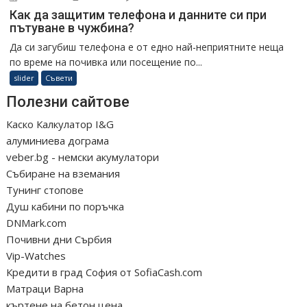
Как да защитим телефона и данните си при
пътуване в чужбина?
Да си загубиш телефона е от едно най-неприятните неща
по време на почивка или посещение по...
slider
Съвети
Полезни сайтове
Каско Калкулатор I&G
алуминиева дограма
veber.bg - немски акумулатори
Събиране на вземания
Тунинг стопове
Душ кабини по поръчка
DNMark.com
Почивни дни Сърбия
Vip-Watches
Кредити в град София от SofiaCash.com
Матраци Варна
къртене на бетон цена