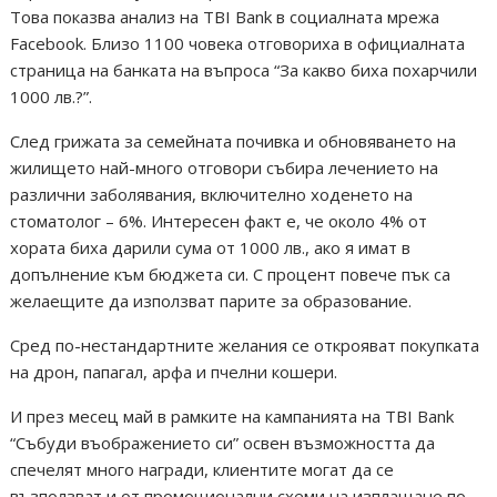
Това показва анализ на TBI Bank в социалната мрежа
Facebook. Близо 1100 човека отговориха в официалната
страница на банката на въпроса “За какво биха похарчили
1000 лв.?”.
След грижата за семейната почивка и обновяването на
жилището най-много отговори събира лечението на
различни заболявания, включително ходенето на
стоматолог – 6%. Интересен факт е, че около 4% от
хората биха дарили сума от 1000 лв., ако я имат в
допълнение към бюджета си. С процент повече пък са
желаещите да използват парите за образование.
Сред по-нестандартните желания се открояват покупката
на дрон, папагал, арфа и пчелни кошери.
И през месец май в рамките на кампанията на TBI Bank
“Събуди въображението си” освен възможността да
спечелят много награди, клиентите могат да се
възползват и от промоционални схеми на изплащане по