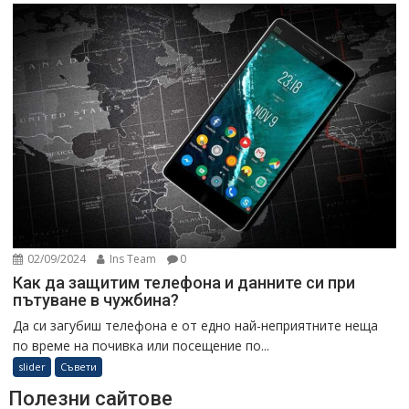
02/09/2024
Ins Team
0
Как да защитим телефона и данните си при
пътуване в чужбина?
Да си загубиш телефона е от едно най-неприятните неща
по време на почивка или посещение по...
slider
Съвети
Полезни сайтове