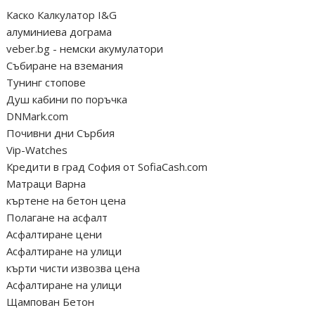
Каско Калкулатор I&G
алуминиева дограма
veber.bg - немски акумулатори
Събиране на вземания
Тунинг стопове
Душ кабини по поръчка
DNMark.com
Почивни дни Сърбия
Vip-Watches
Кредити в град София от SofiaCash.com
Матраци Варна
къртене на бетон цена
Полагане на асфалт
Асфалтиране цени
Асфалтиране на улици
кърти чисти извозва цена
Асфалтиране на улици
Щампован Бетон