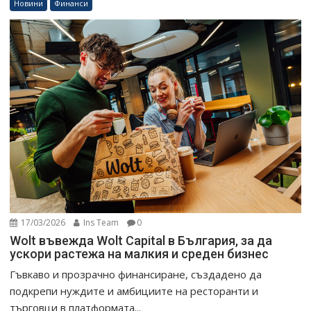
Новини
Финанси
17/03/2026
Ins Team
0
Wolt въвежда Wolt Capital в България, за да
ускори растежа на малкия и среден бизнес
Гъвкаво и прозрачно финансиране, създадено да
подкрепи нуждите и амбициите на ресторанти и
търговци в платформата...