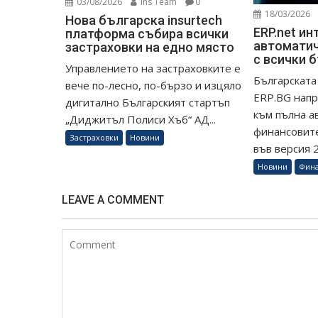
03/08/2026
Ins Team
0
18/03/2026
Нова българска insurtech
ERP.net ин
платформа събира всички
автоматич
застраховки на едно място
с всички 
Управлението на застраховките е
Българската
вече по-лесно, по-бързо и изцяло
ERP.BG напр
дигитално Българският стартъп
към пълна а
„Диджитъл Полиси Хъб“ АД...
финансовите
Застраховки
Новини
във версия 26
Новини
Фин
LEAVE A COMMENT