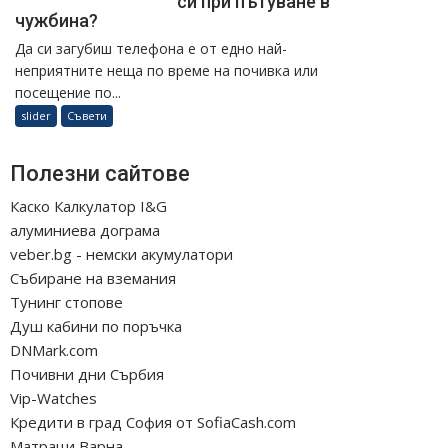
си при пътуване в
чужбина?
Да си загубиш телефона е от едно най-
неприятните неща по време на почивка или
посещение по...
slider
Съвети
Полезни сайтове
Каско Калкулатор I&G
алуминиева дограма
veber.bg - немски акумулатори
Събиране на вземания
Тунинг стопове
Душ кабини по поръчка
DNMark.com
Почивни дни Сърбия
Vip-Watches
Кредити в град София от SofiaCash.com
Матраци Варна