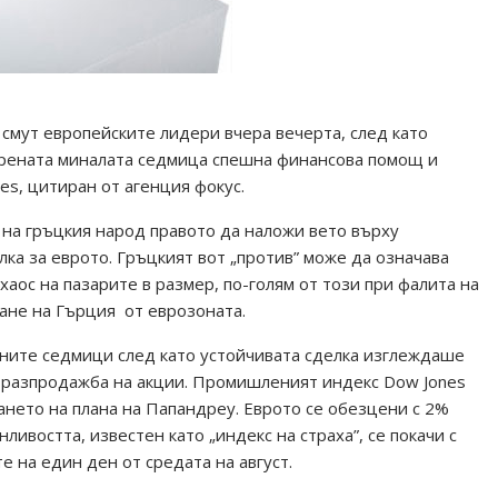
смут европейските лидери вчера вечерта, след като
орената миналата седмица спешна финансова помощ и
es, цитиран от агенция фокус.
на гръцкия народ правото да наложи вето върху
а за еврото. Гръцкият вот „против” може да означава
хаос на пазарите в размер, по-голям от този при фалита на
зане на Гърция от еврозоната.
дните седмици след като устойчивата сделка изглеждаше
с разпродажба на акции. Промишленият индекс Dow Jones
ането на плана на Папандреу. Еврото се обезцени с 2%
ливостта, известен като „индекс на страха”, се покачи с
е на един ден от средата на август.