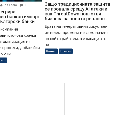
Защо традиционната защита
Ins Team
0
се проваля срещу AI атаки и
тегрира
как ThreatDown подготвя
ен банков импорт
бизнеса за новата реалност
български банки
Ерата на генеративния изкуствен
 компания
интелект промени не само начина,
ави ключова крачка
по който работим, а и капацитета
втоматизация на
на...
 процеси, добавяйки
Бизнес
Новини
.2 на...
анси