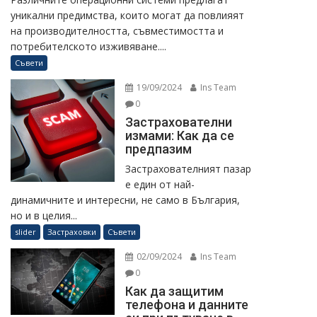
уникални предимства, които могат да повлияят
на производителността, съвместимостта и
потребителското изживяване....
Съвети
19/09/2024
Ins Team
0
Застрахователни
измами: Как да се
предпазим
Застрахователният пазар
е един от най-
динамичните и интересни, не само в България,
но и в целия...
slider
Застраховки
Съвети
02/09/2024
Ins Team
0
Как да защитим
телефона и данните