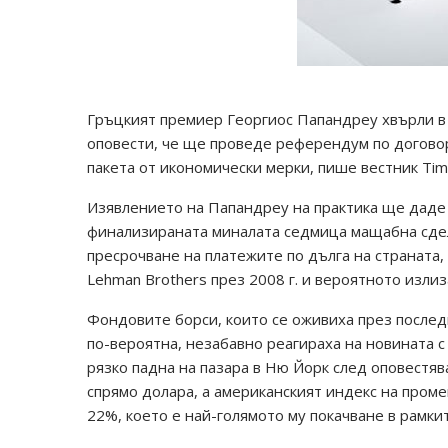
Гръцкият премиер Георгиос Папандреу хвърли в 
оповести, че ще проведе референдум по догов
пакета от икономически мерки, пише вестник Tim
Изявлението на Папандреу на практика ще даде 
финализираната миналата седмица мащабна сделк
пресрочване на платежите по дълга на страната, 
Lehman Brothers през 2008 г. и вероятното изли
Фондовите борси, които се оживиха през после
по-вероятна, незабавно реагираха на новината 
рязко падна на пазара в Ню Йорк след оповестяв
спрямо долара, а американският индекс на промен
22%, което е най-голямото му покачване в рамкит