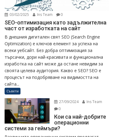
03/02/2025
Ins Team
0
SEO-оптимизация като задължителна
част от изработката на сайт
В днешния дигитален свят SEO (Search Engine
Optimization) е ключов елемент за успеха на
всеки уебсайт. Без добра оптимизация за
търсачки, дори най-красивата и функционална
изработка на сайт може да остане невидим за
своята целева аудитория. Какво е SEO? SEO е
процесът на подобряване на видимостта на
сайта...
Съвети
27/09/2024
Ins Team
0
Кои са най-добрите
операционни
системи за геймъри?
Различните операционни системи предлагат