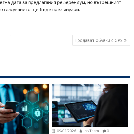
етна дата за предлагания референдум, но вътрешният
но гласуването ще бъде през януари.
Продават обувки с GPS
09/02/2026
Ins Team
0