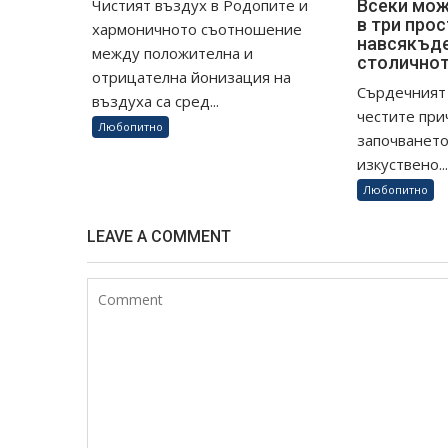
Чистият въздух в Родопите и
Всеки мож
в три про
хармоничното съотношение
навсякъде
между положителна и
столично
отрицателна йонизация на
Сърдечният 
въздуха са сред...
честите при
Любопитно
започването
изкуствено..
Любопитно
LEAVE A COMMENT