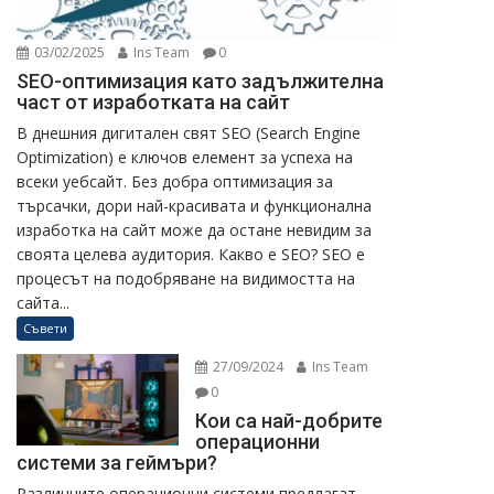
03/02/2025
Ins Team
0
SEO-оптимизация като задължителна
част от изработката на сайт
В днешния дигитален свят SEO (Search Engine
Optimization) е ключов елемент за успеха на
всеки уебсайт. Без добра оптимизация за
търсачки, дори най-красивата и функционална
изработка на сайт може да остане невидим за
своята целева аудитория. Какво е SEO? SEO е
процесът на подобряване на видимостта на
сайта...
Съвети
27/09/2024
Ins Team
0
Кои са най-добрите
операционни
системи за геймъри?
Различните операционни системи предлагат