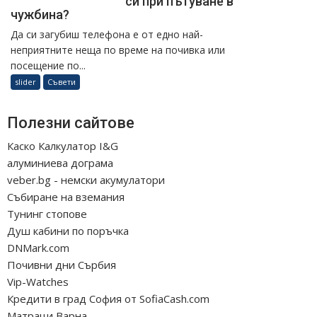
си при пътуване в
чужбина?
Да си загубиш телефона е от едно най-
неприятните неща по време на почивка или
посещение по...
slider
Съвети
Полезни сайтове
Каско Калкулатор I&G
алуминиева дограма
veber.bg - немски акумулатори
Събиране на вземания
Тунинг стопове
Душ кабини по поръчка
DNMark.com
Почивни дни Сърбия
Vip-Watches
Кредити в град София от SofiaCash.com
Матраци Варна