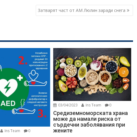
Затварят част от АМ Люлин заради снега
03/04/2023
Ins Team
0
Средиземноморската храна
може да намали риска от
сърдечни заболявания при
жените
Ins Team
0