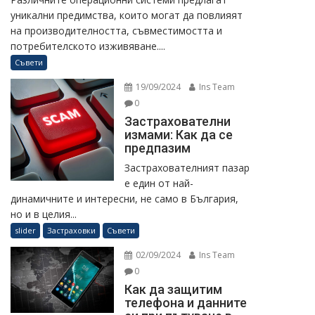
уникални предимства, които могат да повлияят
на производителността, съвместимостта и
потребителското изживяване....
Съвети
19/09/2024
Ins Team
0
Застрахователни
измами: Как да се
предпазим
Застрахователният пазар
е един от най-
динамичните и интересни, не само в България,
но и в целия...
slider
Застраховки
Съвети
02/09/2024
Ins Team
0
Как да защитим
телефона и данните