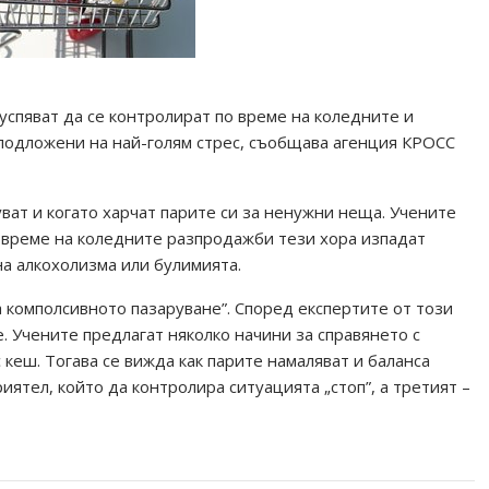
успяват да се контролират по време на коледните и
 подложени на най-голям стрес, съобщава агенция КРОСС
ват и когато харчат парите си за ненужни неща. Учените
о време на коледните разпродажби тези хора изпадат
на алкохолизма или булимията.
 комполсивното пазаруване”. Според експертите от този
. Учените предлагат няколко начини за справянето с
с кеш. Тогава се вижда как парите намаляват и баланса
риятел, който да контролира ситуацията „стоп”, а третият –