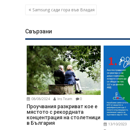
Навигация
Samsung сади гора във Владая
Свързани
08/08/2024
Ins Team
0
Проучвания разкриват кое е
мястото с рекордната
концентрация на столетници
в България
13/10/2023