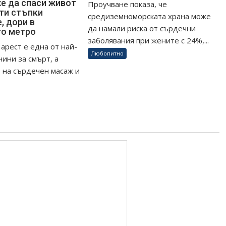
е да спаси живот
Проучване показа, че
сти стъпки
средиземноморската храна може
, дори в
да намали риска от сърдечни
то метро
заболявания при жените с 24%,...
арест е една от най-
Любопитно
чини за смърт, а
 на сърдечен масаж и
.