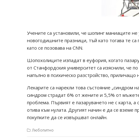
Учените са установили, че шопинг маниаците не 
новогодишните празници, тъй като тогава те са
като се позовава на CNN.
Шопохолиците изпадат в еуфория, когато пазару
от Станфордския университет са изяснили, че п
напълно в психическо разстройство, приличащо 
Лекарите са нарекли това състояние „синдром на
синдром страдат 6% от жените и 5,5% от мъжете
проблема. Първият е пазаруването не с карта, а 
отива към нулата. Другият начин е да се вземе п
покупките да се извършват онлайн.
Любопитно