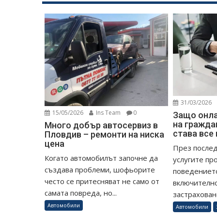
31/03/2026
15/05/2026
Ins Team
0
Защо онл
на гражда
Много добър автосервиз в
става все
Пловдив – ремонти на ниска
цена
През после
Когато автомобилът започне да
услугите пр
създава проблеми, шофьорите
поведението
често се притесняват не само от
включително
самата повреда, но...
застраховане
Автомобили
Автомобили