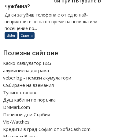
си при пътуване в
чужбина?
Да си загубиш телефона е от едно най-
неприятните неща по време на почивка или
посещение по...
slider
Съвети
Полезни сайтове
Каско Калкулатор I&G
алуминиева дограма
veber.bg - немски акумулатори
Събиране на вземания
Тунинг стопове
Душ кабини по поръчка
DNMark.com
Почивни дни Сърбия
Vip-Watches
Кредити в град София от SofiaCash.com
Матраци Варна