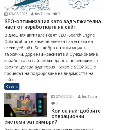
03/02/2025
Ins Team
0
SEO-оптимизация като задължителна
част от изработката на сайт
В днешния дигитален свят SEO (Search Engine
Optimization) е ключов елемент за успеха на
всеки уебсайт. Без добра оптимизация за
търсачки, дори най-красивата и функционална
изработка на сайт може да остане невидим за
своята целева аудитория. Какво е SEO? SEO е
процесът на подобряване на видимостта на
сайта...
Съвети
27/09/2024
Ins Team
0
Кои са най-добрите
операционни
системи за геймъри?
Различните операционни системи предлагат