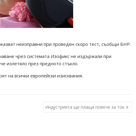
 оказват неизправни при проведен скоро тест, съобщи БНР.
чаване чрез системата Изофикс не издържали при
лче излетяло през предното стъкло.
ят на всички европейски изисквания.
Индустрията ще плаща повече за ток