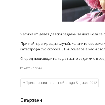
Четири от девет детски седалки за лека кола се
При най-фрапиращия случай, коланите със закоп
катастрофа със скорост 51 километра в час и сто
Според производителя, детските седалки отговар
Автомобили
Навигация
Тристранният съвет обсъжда Бюджет 2012
Свързани