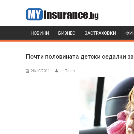
Skip
to
content
НОВИНИ
БИЗНЕС
ЗАСТРАХОВКИ
ФИ
Почти половината детски седалки за
28/10/2011
Ins Team