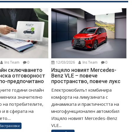
12/03/2026
Ins Team
0
Ins Team
0
Изцяло новият Mercedes-
айн сключването
Benz VLE – повече
нска отговорност
пространство, повече лукс
 по-предпочитано
Електромобилът комбинира
дните години онлайн
комфорта на лимузината с
омениха значително
динамиката и практичността на
 на потребителите,
многофункционален автомобил
 и в сферата на
Изцяло новият Mercedes-Benz
то....
VLE...
Застраховки