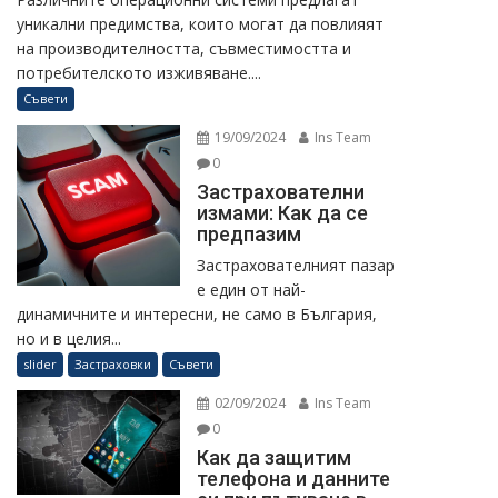
уникални предимства, които могат да повлияят
на производителността, съвместимостта и
потребителското изживяване....
Съвети
19/09/2024
Ins Team
0
Застрахователни
измами: Как да се
предпазим
Застрахователният пазар
е един от най-
динамичните и интересни, не само в България,
но и в целия...
slider
Застраховки
Съвети
02/09/2024
Ins Team
0
Как да защитим
телефона и данните