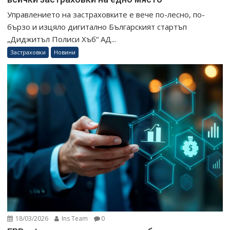
Управлението на застраховките е вече по-лесно, по-
бързо и изцяло дигитално Българският стартъп
„Диджитъл Полиси Хъб“ АД...
Застраховки
Новини
18/03/2026
Ins Team
0