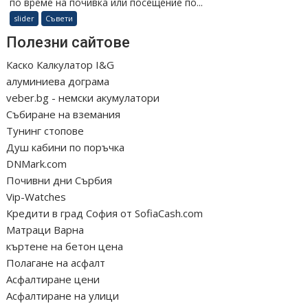
по време на почивка или посещение по...
slider
Съвети
Полезни сайтове
Каско Калкулатор I&G
алуминиева дограма
veber.bg - немски акумулатори
Събиране на вземания
Тунинг стопове
Душ кабини по поръчка
DNMark.com
Почивни дни Сърбия
Vip-Watches
Кредити в град София от SofiaCash.com
Матраци Варна
къртене на бетон цена
Полагане на асфалт
Асфалтиране цени
Асфалтиране на улици