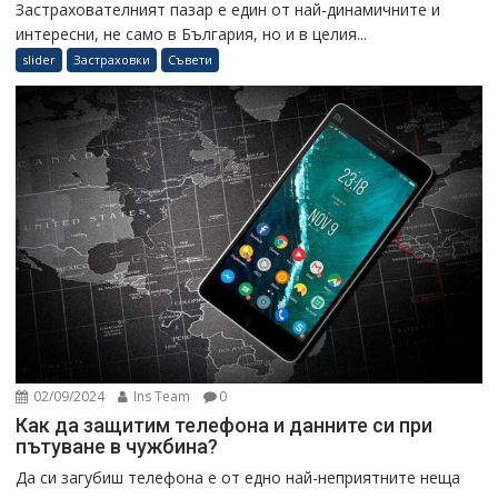
Застрахователният пазар е един от най-динамичните и
интересни, не само в България, но и в целия...
slider
Застраховки
Съвети
02/09/2024
Ins Team
0
Как да защитим телефона и данните си при
пътуване в чужбина?
Да си загубиш телефона е от едно най-неприятните неща