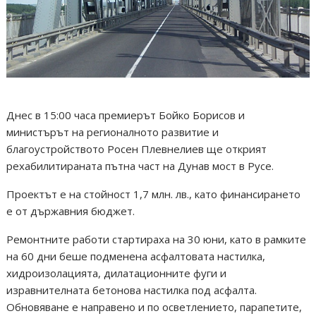
Днес в 15:00 часа премиерът Бойко Борисов и
министърът на регионалното развитие и
благоустройството Росен Плевнелиев ще открият
рехабилитираната пътна част на Дунав мост в Русе.
Проектът е на стойност 1,7 млн. лв., като финансирането
е от държавния бюджет.
Ремонтните работи стартираха на 30 юни, като в рамките
на 60 дни беше подменена асфалтовата настилка,
хидроизолацията, дилатационните фуги и
изравнителната бетонова настилка под асфалта.
Обновяване е направено и по осветлението, парапетите,