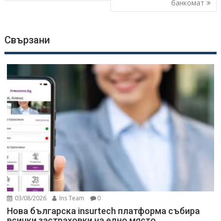
банкомат
Свързани
03/08/2026
Ins Team
0
Нова българска insurtech платформа събира
всички застраховки на едно място