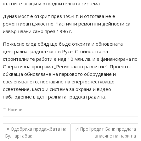
пътните знаци и отводнителната система.
Дунав мост е открит през 1954 г. и оттогава не е
ремонтиран цялостно. Частични ремонтни дейности са
извършвани само през 1996 г.
По-късно след обяд ще бъде открита и обновената
централна градска част в Русе. Стойността на
строителните работи е над 10 млн. лв. и е финансирана по
Оперативна програма „Регионално развитие”. Проектът
обхваща обновяване на парковото оборудване и
озеленяването, поставяне на енергоспестяващо
осветление, както и система за охрана и видео
наблюдение в централната градска градина.
Новини
Навигация
Одобриха продажбата на
И ПроКредит Банк предлага
Булгартабак
внасяне на пари на