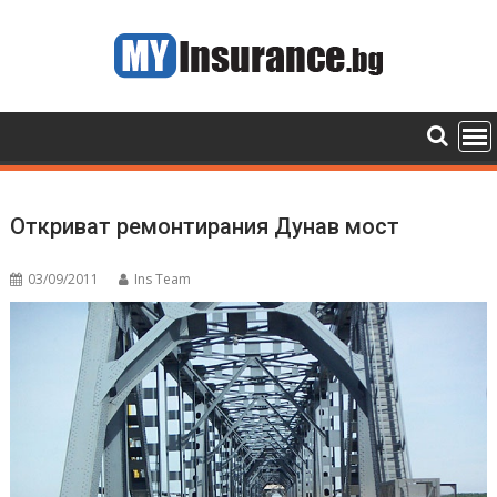
Skip
to
content
Откриват ремонтирания Дунав мост
03/09/2011
Ins Team