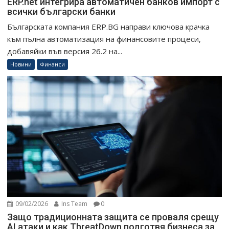
ERP.net интегрира автоматичен банков импорт с
всички български банки
Българската компания ERP.BG направи ключова крачка
към пълна автоматизация на финансовите процеси,
добавяйки във версия 26.2 на...
Новини
Финанси
09/02/2026
Ins Team
0
Защо традиционната защита се проваля срещу
AI атаки и как ThreatDown подготвя бизнеса за