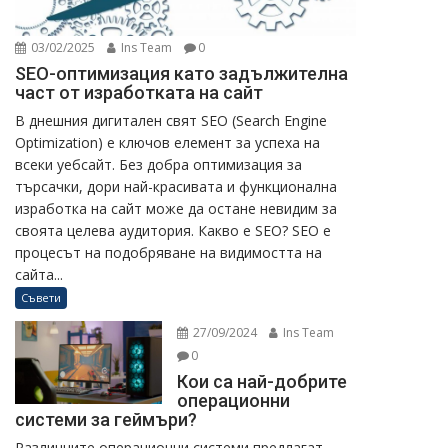
03/02/2025
Ins Team
0
SEO-оптимизация като задължителна
част от изработката на сайт
В днешния дигитален свят SEO (Search Engine
Optimization) е ключов елемент за успеха на
всеки уебсайт. Без добра оптимизация за
търсачки, дори най-красивата и функционална
изработка на сайт може да остане невидим за
своята целева аудитория. Какво е SEO? SEO е
процесът на подобряване на видимостта на
сайта...
Съвети
27/09/2024
Ins Team
0
Кои са най-добрите
операционни
системи за геймъри?
Различните операционни системи предлагат