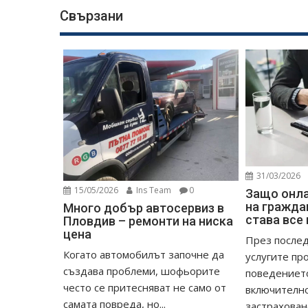
Свързани
31/03/2026
15/05/2026
Ins Team
0
Защо онл
на гражда
Много добър автосервиз в
става все
Пловдив – ремонти на ниска
цена
През после
Когато автомобилът започне да
услугите пр
създава проблеми, шофьорите
поведението
често се притесняват не само от
включително
самата повреда, но...
застраховане