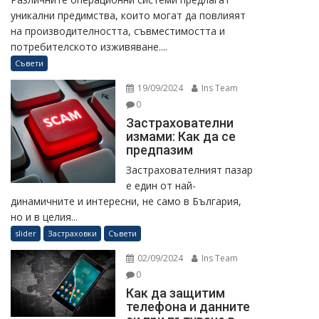
уникални предимства, които могат да повлияят
на производителността, съвместимостта и
потребителското изживяване....
Съвети
19/09/2024
Ins Team
0
Застрахователни
измами: Как да се
предпазим
Застрахователният пазар
е един от най-
динамичните и интересни, не само в България,
но и в целия...
slider
Застраховки
Съвети
02/09/2024
Ins Team
0
Как да защитим
телефона и данните