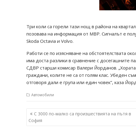
Три коли са горели тази нощ в района на квартал
позовава на информация от МВР. Сигналът е получ
Skoda Octavia и Volvo.
Работи се по изясняване на обстоятелствата око
има доста разлики в сравнение с досегашните п
СДВР старши комисар Валери Йорданов. „Хората,
граждани, колите не са от голям клас. Убеден съ
отговоря дали е група или един човек”, каза Йор
Автомобили
Навигация
С 3000 по-малко са произшествията на пътя в
София