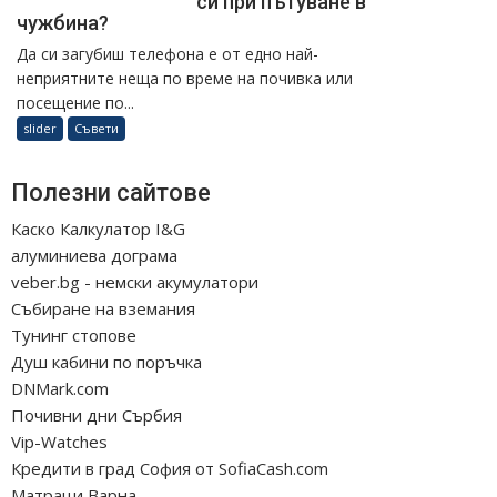
си при пътуване в
чужбина?
Да си загубиш телефона е от едно най-
неприятните неща по време на почивка или
посещение по...
slider
Съвети
Полезни сайтове
Каско Калкулатор I&G
алуминиева дограма
veber.bg - немски акумулатори
Събиране на вземания
Тунинг стопове
Душ кабини по поръчка
DNMark.com
Почивни дни Сърбия
Vip-Watches
Кредити в град София от SofiaCash.com
Матраци Варна