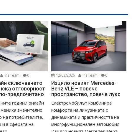
12/03/2026
Ins Team
0
Ins Team
0
Изцяло новият Mercedes-
айн сключването
Benz VLE – повече
нска отговорност
пространство, повече лукс
 по-предпочитано
Електромобилът комбинира
дните години онлайн
комфорта на лимузината с
омениха значително
динамиката и практичността на
 на потребителите,
многофункционален автомобил
 и в сферата на
Изцяло новият Mercedes-Benz
то....