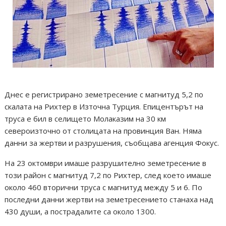
Днес е регистрирано земетресение с магнитуд 5,2 по
скалата на Рихтер в Източна Турция. Епицентърът на
труса е бил в селището Молаказим на 30 км
североизточно от столицата на провинция Ван. Няма
данни за жертви и разрушения, съобщава агенция Фокус.
На 23 октомври имаше разрушително земетресение в
този район с магнитуд 7,2 по Рихтер, след което имаше
около 460 вторични труса с магнитуд между 5 и 6. По
последни данни жертви на земетресението станаха над
430 души, а пострадалите са около 1300.