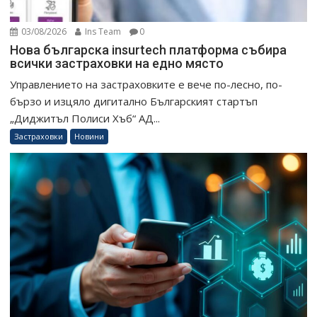
03/08/2026
Ins Team
0
Нова българска insurtech платформа събира
всички застраховки на едно място
Управлението на застраховките е вече по-лесно, по-
бързо и изцяло дигитално Българският стартъп
„Диджитъл Полиси Хъб“ АД...
Застраховки
Новини