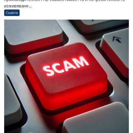
изживяване....
Съвети