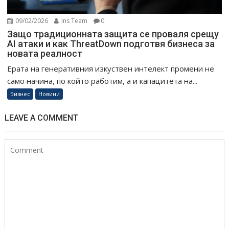
09/02/2026
Ins Team
0
Защо традиционната защита се проваля срещу
AI атаки и как ThreatDown подготвя бизнеса за
новата реалност
Ерата на генеративния изкуствен интелект промени не
само начина, по който работим, а и капацитета на...
Бизнес
Новини
LEAVE A COMMENT