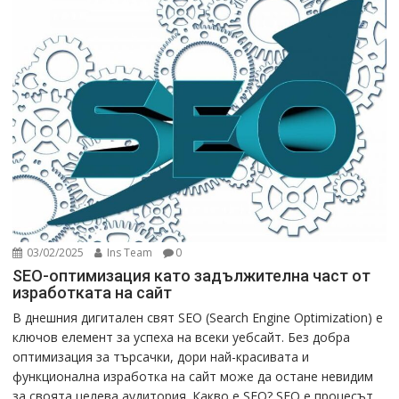
03/02/2025
Ins Team
0
SEO-оптимизация като задължителна част от
изработката на сайт
В днешния дигитален свят SEO (Search Engine Optimization) е
ключов елемент за успеха на всеки уебсайт. Без добра
оптимизация за търсачки, дори най-красивата и
функционална изработка на сайт може да остане невидим
за своята целева аудитория. Какво е SEO? SEO е процесът