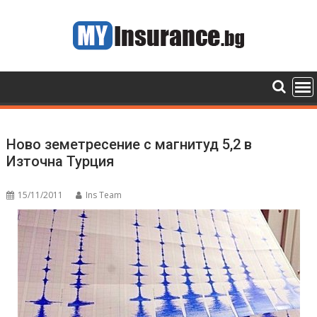
Skip
to
content
Ново земетресение с магнитуд 5,2 в
Източна Турция
15/11/2011
Ins Team