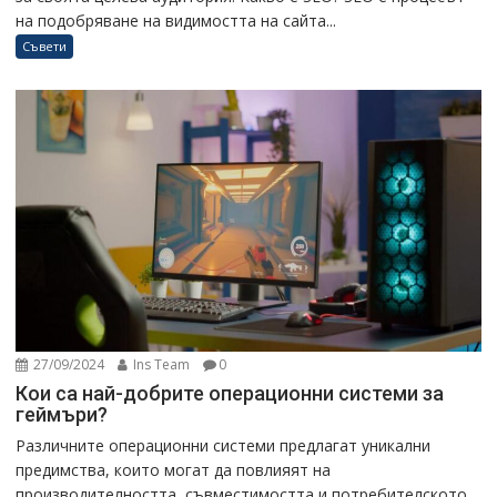
на подобряване на видимостта на сайта...
Съвети
27/09/2024
Ins Team
0
Кои са най-добрите операционни системи за
геймъри?
Различните операционни системи предлагат уникални
предимства, които могат да повлияят на
производителността, съвместимостта и потребителското