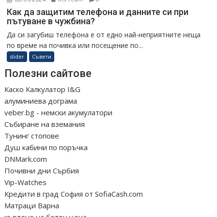
Как да защитим телефона и данните си при
пътуване в чужбина?
Да си загубиш телефона е от едно най-неприятните неща
по време на почивка или посещение по...
slider
Съвети
Полезни сайтове
Каско Калкулатор I&G
алуминиева дограма
veber.bg - немски акумулатори
Събиране на вземания
Тунинг стопове
Душ кабини по поръчка
DNMark.com
Почивни дни Сърбия
Vip-Watches
Кредити в град София от SofiaCash.com
Матраци Варна
къртене на бетон цена