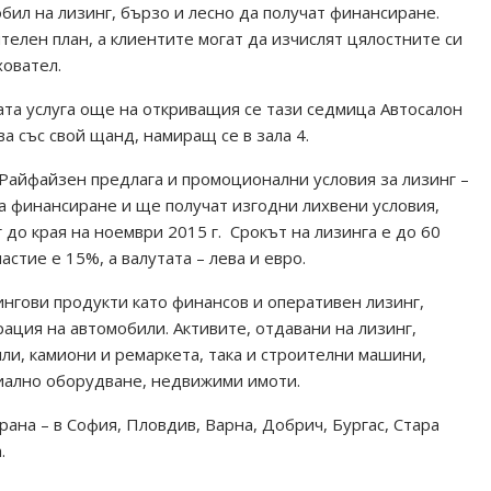
обил на лизинг, бързо и лесно да получат финансиране.
телен план, а клиентите могат да изчислят цялостните си
ховател.
ата услуга още на откриващия се тази седмица Автосалон
 със свой щанд, намиращ се в зала 4.
Райфайзен предлага и промоционални условия за лизинг –
за финансиране и ще получат изгодни лихвени условия,
г до края на ноември 2015 г. Срокът на лизинга е до 60
стие е 15%, а валутата – лева и евро.
ингови продукти като финансов и оперативен лизинг,
ация на автомобили. Активите, отдавани на лизинг,
ли, камиони и ремаркета, така и строителни машини,
риално оборудване, недвижими имоти.
рана – в София, Пловдив, Варна, Добрич, Бургас, Стара
.