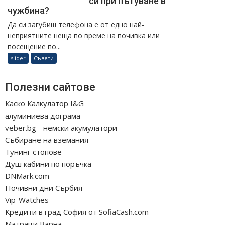
си при пътуване в
чужбина?
Да си загубиш телефона е от едно най-
неприятните неща по време на почивка или
посещение по...
slider
Съвети
Полезни сайтове
Каско Калкулатор I&G
алуминиева дограма
veber.bg - немски акумулатори
Събиране на вземания
Тунинг стопове
Душ кабини по поръчка
DNMark.com
Почивни дни Сърбия
Vip-Watches
Кредити в град София от SofiaCash.com
Матраци Варна