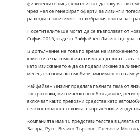
физическите лица, които искат да закупят автом
Чрез нея се генерират оферти за лизинг и погаси
разходи в зависимост от избрания план и застра
Посетителите ще могат да се възползват от нов
София 2015, където Райфайзен Лизинг ще участва
В допълнение на това по време на изложението 
клиентите на компанията няма да дължат такса 
като изискването е да са подали искане за лизин
месеца за нови автомобили, минималното самоуча
Райфайзен Лизинг предлага пълната гама от лиз
застраховки, митническо освобождаване, регистр
включват както превозни средства като автомоби
селскостопанска техника, съоръжения и индуст
Компанията има 10 представителства в цялата ст
Загора, Русе, Велико Търново, Плевен и Монтана