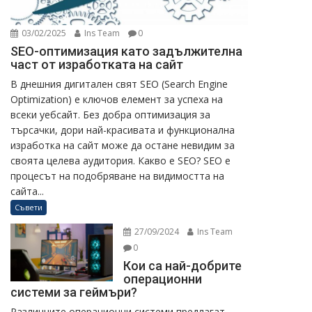
03/02/2025
Ins Team
0
SEO-оптимизация като задължителна
част от изработката на сайт
В днешния дигитален свят SEO (Search Engine
Optimization) е ключов елемент за успеха на
всеки уебсайт. Без добра оптимизация за
търсачки, дори най-красивата и функционална
изработка на сайт може да остане невидим за
своята целева аудитория. Какво е SEO? SEO е
процесът на подобряване на видимостта на
сайта...
Съвети
27/09/2024
Ins Team
0
Кои са най-добрите
операционни
системи за геймъри?
Различните операционни системи предлагат