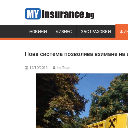
Skip
to
content
НОВИНИ
БИЗНЕС
ЗАСТРАХОВКИ
ФИ
Нова система позволява взимане на 
16/10/2015
Ins Team