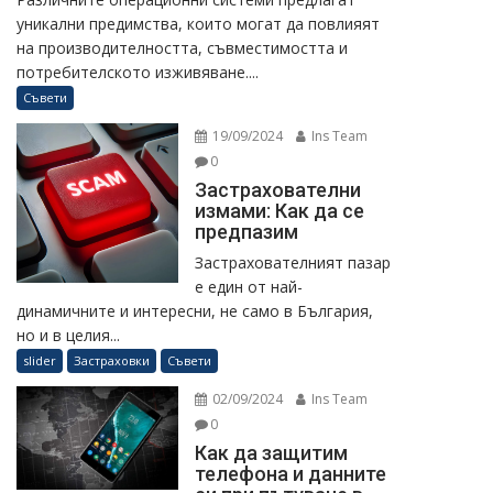
уникални предимства, които могат да повлияят
на производителността, съвместимостта и
потребителското изживяване....
Съвети
19/09/2024
Ins Team
0
Застрахователни
измами: Как да се
предпазим
Застрахователният пазар
е един от най-
динамичните и интересни, не само в България,
но и в целия...
slider
Застраховки
Съвети
02/09/2024
Ins Team
0
Как да защитим
телефона и данните