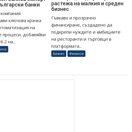
растежа на малкия и среден
български банки
бизнес
 компания
Гъвкаво и прозрачно
ави ключова крачка
финансиране, създадено да
втоматизация на
подкрепи нуждите и амбициите
 процеси, добавяйки
на ресторанти и търговци в
.2 на...
платформата...
анси
Бизнес
Финанси