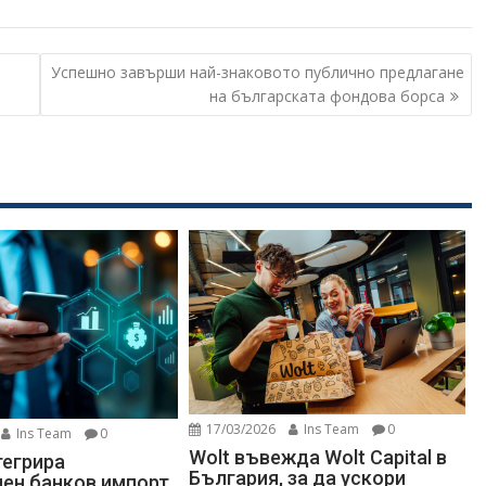
Успешно завърши най-знаковото публично предлагане
на българската фондова борса
17/03/2026
Ins Team
0
Ins Team
0
Wolt въвежда Wolt Capital в
тегрира
България, за да ускори
ен банков импорт