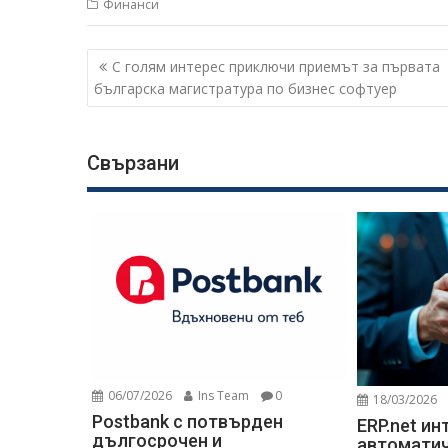
Финанси
Навигация
С голям интерес приключи приемът за първата
българска магистратура по бизнес софтуер
Свързани
06/07/2026
Ins Team
0
18/03/2026
Postbank с потвърден
ERP.net ин
дългосрочен и
автоматич