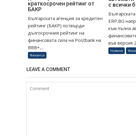
краткосрочен рейтинг от
с всички 
БАКР
Българската
Българската агенция за кредитен
ERP.BG напр
рейтинг (БАКР) потвърди
към пълна а
дългосрочния рейтинг на
финансовите
финансовата сила на Postbank на
във версия 26
BBB+,...
Новини
Фин
Финанси
LEAVE A COMMENT