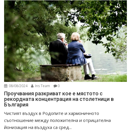
08/08/2024
Ins Team
0
Проучвания разкриват кое е мястото с
рекордната концентрация на столетници в
България
Чистият въздух в Родопите и хармоничното
съотношение между положителна и отрицателна
йонизация на въздуха са сред...