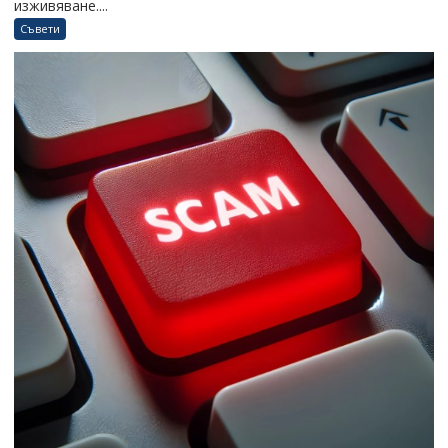
изживяване....
Съвети