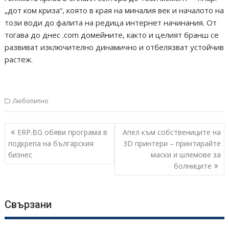
„дот ком криза“, която в края на миналия век и началото на
този води до фалита на редица интернет начинания. От
тогава до днес .com домейните, както и целият бранш се
развиват изключително динамично и отбелязват устойчив
растеж.
Любопитно
Навигация
ERP.BG обяви програма в
Апел към собствениците на
подкрепа на българския
3D принтери – принтирайте
бизнес
маски и шлемове за
болниците
Свързани