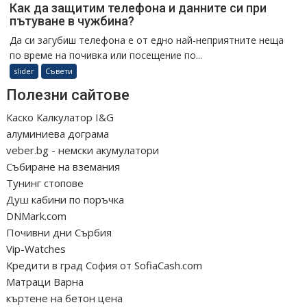
Как да защитим телефона и данните си при
пътуване в чужбина?
Да си загубиш телефона е от едно най-неприятните неща
по време на почивка или посещение по...
slider
Съвети
Полезни сайтове
Каско Калкулатор I&G
алуминиева дограма
veber.bg - немски акумулатори
Събиране на вземания
Тунинг стопове
Душ кабини по поръчка
DNMark.com
Почивни дни Сърбия
Vip-Watches
Кредити в град София от SofiaCash.com
Матраци Варна
къртене на бетон цена