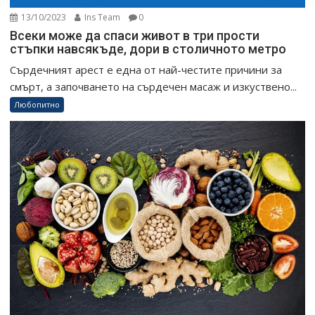
13/10/2023
Ins Team
0
Всеки може да спаси живот в три прости
стъпки навсякъде, дори в столичното метро
Сърдечният арест е една от най-честите причини за
смърт, а започването на сърдечен масаж и изкуствено...
Любопитно