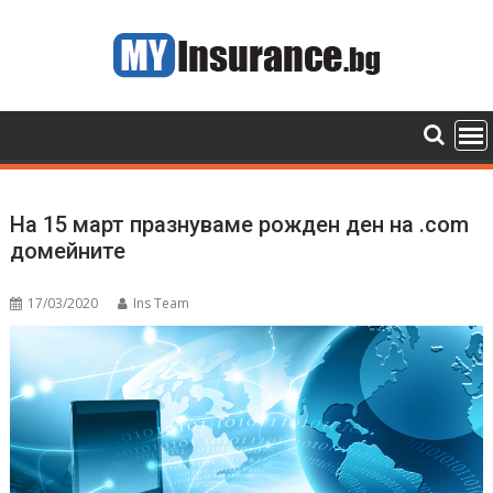
Skip
to
content
На 15 март празнуваме рожден ден на .com
домейните
17/03/2020
Ins Team