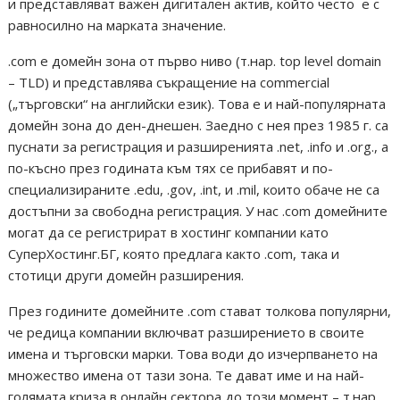
и представляват важен дигитален актив, който често е с
равносилно на марката значение.
.com е домейн зона от първо ниво (т.нар. top level domain
– TLD) и представлява съкращение на commercial
(„търговски“ на английски език). Това е и най-популярната
домейн зона до ден-днешен. Заедно с нея през 1985 г. са
пуснати за регистрация и разширенията .net, .info и .org., а
по-късно през годината към тях се прибавят и по-
специализираните .edu, .gov, .int, и .mil, които обаче не са
достъпни за свободна регистрация. У нас .com домейните
могат да се регистрират в хостинг компании като
СуперХостинг.БГ, която предлага както .com, така и
стотици други домейн разширения.
През годините домейните .com стават толкова популярни,
че редица компании включват разширението в своите
имена и търговски марки. Това води до изчерпването на
множество имена от тази зона. Те дават име и на най-
голямата криза в онлайн сектора до този момент – т.нар.