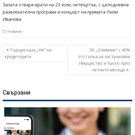
Залата отваря врати на 23 юли, четвъртък, с целодневна
развлекателна програма и концерт на примата Лили
Иванова.
Новини
Навигация
Гърция каза „Не“ на
ЗК „Олимпик“ с 40%
кредиторите
отстъпка за застраховки
Имущество и Каско през
летните месеци
Свързани