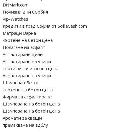
DNMark.com
Почивни дни Сърбия
Vip-Watches
Кредити в град София от SofiaCash.com
Матраци Варна
къртене на бетон цена
Полагане на асфалт
Асфалтиране цени
Асфалтиране на улици
кърти чисти извозва цена
Асфалтиране на улици
Щампован Бетон
къртене на бетон цена
Фирма за асфалтиране
Щамповане на бетон цена
Щамповане на бетон цена
Аромати за свещи
премахване на адблу