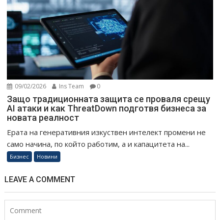
09/02/2026
Ins Team
0
Защо традиционната защита се проваля срещу
AI атаки и как ThreatDown подготвя бизнеса за
новата реалност
Ерата на генеративния изкуствен интелект промени не
само начина, по който работим, а и капацитета на...
Бизнес
Новини
LEAVE A COMMENT