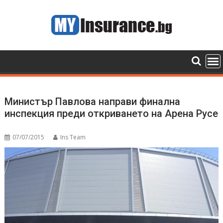
Skip
to
content
Министър Павлова направи финална
инспекция преди откриването на Арена Русе
07/07/2015
Ins Team