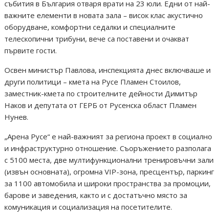
събития в България отваря врати на 23 юли. Едни от най-
важните елементи в новата зала – висок клас акустично
оборудване, комфортни седалки и специалните
телескопични трибуни, вече са поставени и очакват
първите гости.
Освен министър Павлова, инспекцията днес включваше и
други политици – кмета на Русе Пламен Стоилов,
заместник-кмета по строителните дейности Димитър
Наков и депутата от ГЕРБ от Русенска област Пламен
Нунев.
„Арена Русе“ е най-важният за региона проект в социално
и инфраструктурно отношение. Съоръжението разполага
с 5100 места, две мултифункционални тренировъчни зали
(извън основната), огромна VIP-зона, пресцентър, паркинг
за 1100 автомобила и широки пространства за промоции,
барове и заведения, както и с достатъчно място за
комуникация и социализация на посетителите.