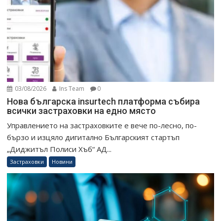
03/08/2026
Ins Team
0
Нова българска insurtech платформа събира
всички застраховки на едно място
Управлението на застраховките е вече по-лесно, по-
бързо и изцяло дигитално Българският стартъп
„Диджитъл Полиси Хъб“ АД...
Застраховки
Новини