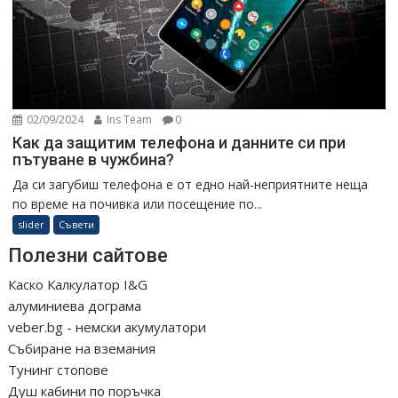
02/09/2024
Ins Team
0
Как да защитим телефона и данните си при
пътуване в чужбина?
Да си загубиш телефона е от едно най-неприятните неща
по време на почивка или посещение по...
slider
Съвети
Полезни сайтове
Каско Калкулатор I&G
алуминиева дограма
veber.bg - немски акумулатори
Събиране на вземания
Тунинг стопове
Душ кабини по поръчка