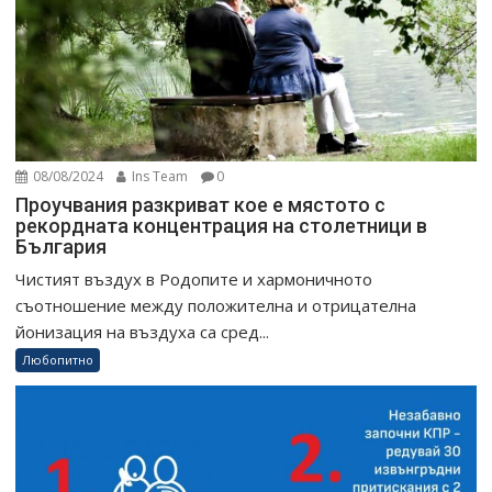
08/08/2024
Ins Team
0
Проучвания разкриват кое е мястото с
рекордната концентрация на столетници в
България
Чистият въздух в Родопите и хармоничното
съотношение между положителна и отрицателна
йонизация на въздуха са сред...
Любопитно