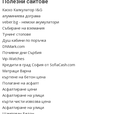
Полезни сайтове
Каско Калкулатор I&G
алуминиева дограма
veber.bg - немски акумулатори
Събиране на вземания
Тунинг стопове
Душ кабини по поръчка
DNMark.com
Почивни дни Сърбия
Vip-Watches
Кредити в град София от SofiaCash.com
Матраци Варна
къртене на бетон цена
Полагане на асфалт
Асфалтиране цени
Асфалтиране на улици
кърти чисти извозва цена
Асфалтиране на улици
Щампован Бетон