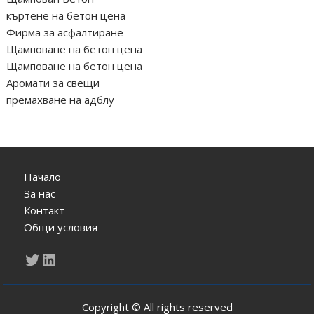
къртене на бетон цена
Фирма за асфалтиране
Щамповане на бетон цена
Щамповане на бетон цена
Аромати за свещи
премахване на адблу
Начало
За нас
Контакт
Общи условия
Twitter
LinkedIn
Copyright © All rights reserved