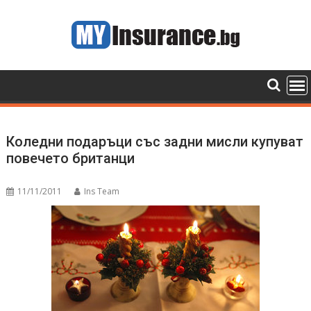
Skip
to
content
Коледни подаръци със задни мисли купуват
повечето британци
11/11/2011
Ins Team