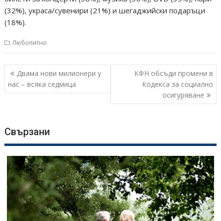
(32%), украса/сувенири (21%) и шегаджийски подаръци
(18%).
Любопитно
Навигация
Двама нови милионери у
КФН обсъди промени в
нас – всяка седмица
Кодекса за социално
осигуряване
Свързани