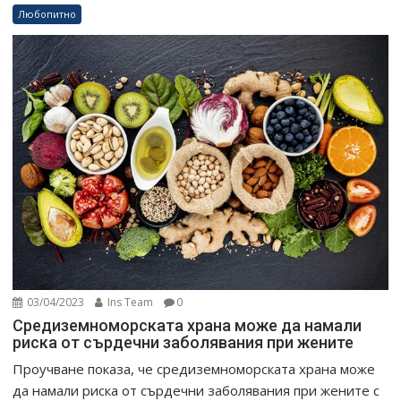
Любопитно
03/04/2023
Ins Team
0
Средиземноморската храна може да намали
риска от сърдечни заболявания при жените
Проучване показа, че средиземноморската храна може
да намали риска от сърдечни заболявания при жените с