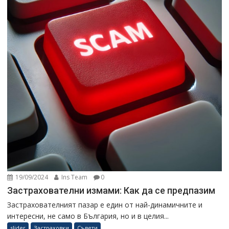
19/09/2024
Ins Team
0
Застрахователни измами: Как да се предпазим
Застрахователният пазар е един от най-динамичните и
интересни, не само в България, но и в целия...
slider
Застраховки
Съвети