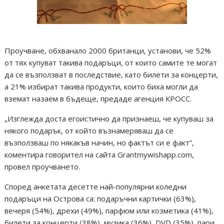
Проучване, обхванало 2000 британци, установи, че 52%
от тях купуват такива подаръци, от които самите те могат
да се възползват в последствие, като билети за концерти,
а 21% избират такива продукти, които биха могли да
вземат назаем в бъдеще, предаде агенция КРОСС.
„Изглежда доста егоистично да признаеш, че купуваш за
някого подарък, от който възнамеряваш да се
възползваш по някакъв начин, но фактът си е факт”,
коментира говорител на сайта Grantmywishapp.com,
провел проучването.
Според анкетата десетте най-популярни коледни
подаръци на Острова са: подаръчни картички (63%),
вечеря (54%), дрехи (49%), парфюм или козметика (41%),
билети за концерти (38%), музика (36%), DVD (35%), пари