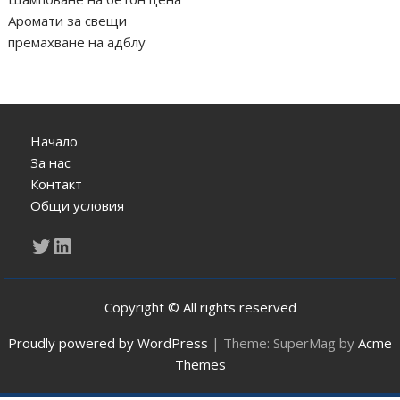
Аромати за свещи
премахване на адблу
Начало
За нас
Контакт
Общи условия
Twitter
LinkedIn
Copyright © All rights reserved
Proudly powered by WordPress
|
Theme: SuperMag by
Acme
Themes