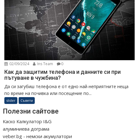
02/09/2024
Ins Team
0
Как да защитим телефона и данните си при
пътуване в чужбина?
Да си загубиш телефона е от едно най-неприятните неща
по време на почивка или посещение по...
slider
Съвети
Полезни сайтове
Каско Калкулатор I&G
алуминиева дограма
veber.bg - немски акумулатори