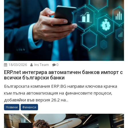
18/03/2026
Ins Team
0
ERP.net интегрира автоматичен банков импорт с
всички български банки
Българската компания ERP.BG направи ключова крачка
към пълна автоматизация на финансовите процеси,
добавяйки във версия 26.2 на...
Новини
Финанси