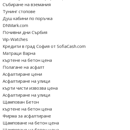
Събиране на вземания
Тунинг стопове
Душ кабини по поръчка
DNMark.com
Почивни дни Сърбия
Vip-Watches
Кредити в град София от SofiaCash.com
Матраци Варна
къртене на бетон цена
Полагане на асфалт
Асфалтиране цени
Асфалтиране на улици
кърти чисти извозва цена
Асфалтиране на улици
Щампован Бетон
къртене на бетон цена
Фирма за асфалтиране
Щамповане на бетон цена
Щамповане на бетон цена