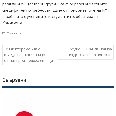
различни обществени групи и са съобразени с техните
специфични потребности. Един от приоритетите на КФН
е работата с учениците и студентите, обясниха от
Комисията.
Финанси
Навигация
Електоромобил с
Средно 531,04 лв. излиза
въздушна възглавница
издръжката на човек
отвън произведоха японци
Свързани