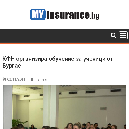
Skip
to
content
КФН организира обучение за ученици от
Бургас
02/11/2011
Ins Team