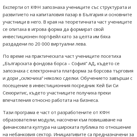
Експерти от КФН запознаха учениците със структурата и
развитието на капиталовия пазар в България и основните
участници в него. В края на теоретичната част учениците
се опитаха в игрова форма да формират свой
инвестиционен портфейл като за целта им бяха
раздадени по 20 000 виртуални лева.
По време на практическата част учениците посетиха
„Българската фондова борса – София” АД, където се
запознаха с електронната платформа за борсова търговия
и дори „сключиха” няколко сделки. Обучението завърши с
посещение в инвестиционния посредник Кей Би Си
Секюритис, където участниците получиха преки
впечатления относно работата на бизнеса.
Тази програма е част от разработените от КФН
образователни модули, насочени към повишаване на
финансовата култура на широката публика по отношение
на небанковия сектор. Инициативите са предназначени за