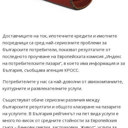
Доставчиците на ток, ипотечните кредити и имотните
посредници са сред най-сериозните проблеми за
българските потребители, показват резултатите от
последното проучване на Европейската комисия „Индекс
на потребителските пазари”, в което има информация и за
България, съобщава агенция КРОСС.
Потребителите у нас са най-доволни от авиокомпаниите,
културните и развлекателните услуги.
Съществуват обаче сериозни различия между
българските резултати и общото класиране на пазарите
на услугите. В България рейтингът на пет вида услуги е
много по-висок от средните стойности за Европейския
съюз – банкови сметки, застраховки „Живот”, услуги за