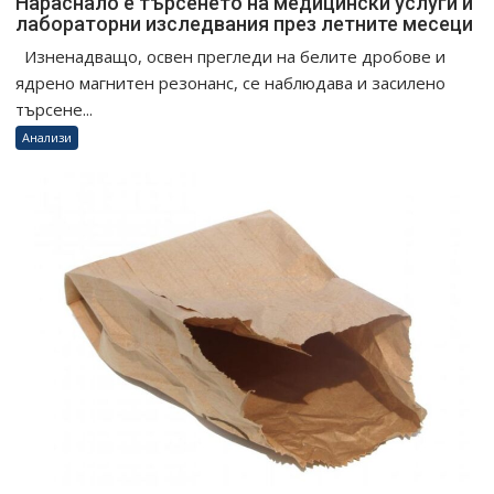
Нараснало е търсенето на медицински услуги и
лабораторни изследвания през летните месеци
Изненадващо, освен прегледи на белите дробове и
ядрено магнитен резонанс, се наблюдава и засилено
търсене...
Анализи