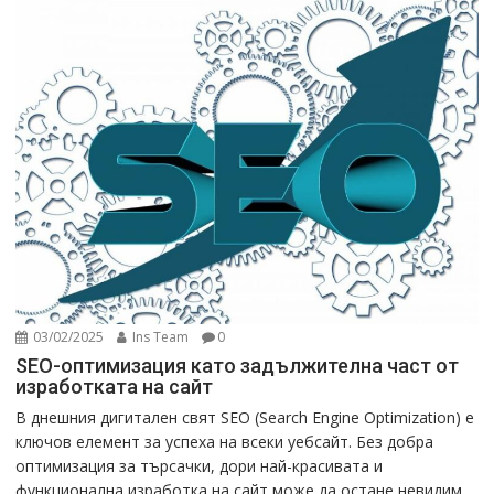
03/02/2025
Ins Team
0
SEO-оптимизация като задължителна част от
изработката на сайт
В днешния дигитален свят SEO (Search Engine Optimization) е
ключов елемент за успеха на всеки уебсайт. Без добра
оптимизация за търсачки, дори най-красивата и
функционална изработка на сайт може да остане невидим