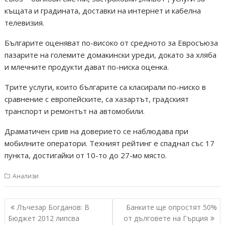
къщата и градината, доставки на интернет и кабелна
телевизия.
Българите оценяват по-високо от средното за Евросъюза
пазарите на големите домакински уреди, докато за хляба
и млечните продукти дават по-ниска оценка.
Трите услуги, които българите са класирали по-ниско в
сравнение с европейските, са хазартът, градският
транспорт и ремонтът на автомобили.
Драматичен срив на доверието се наблюдава при
мобилните оператори. Техният рейтинг е спаднал със 17
пункта, достигайки от 10-то до 27-мо място.
Анализи
Навигация
Лъчезар Богданов: В
Банките ще опростят 50%
Бюджет 2012 липсва
от дълговете на Гърция