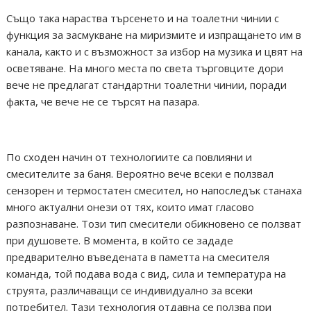
Също така нараства търсенето и на тоалетни чинии с
функция за засмукване на миризмите и изпращането им в
канала, както и с възможност за избор на музика и цвят на
осветяване. На много места по света търговците дори
вече не предлагат стандартни тоалетни чинии, поради
факта, че вече не се търсят на пазара.
По сходен начин от технологиите са повлияни и
смесителите за баня. Вероятно вече всеки е ползвал
сензорен и термостатен смесител, но напоследък станаха
много актуални онези от тях, които имат гласово
разпознаване. Този тип смесители обикновено се ползват
при душовете. В момента, в който се зададе
предварително въведената в паметта на смесителя
команда, той подава вода с вид, сила и температура на
струята, различаващи се индивидуално за всеки
потребител. Тази технология отдавна се ползва при