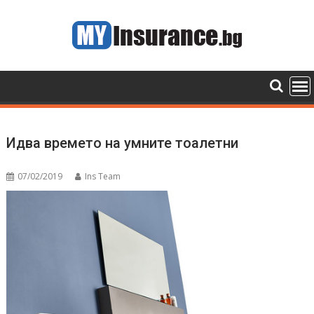
Skip
to
content
Идва времето на умните тоалетни
07/02/2019
Ins Team