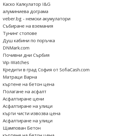
Каско Калкулатор I&G
алуминиева дограма
veber.bg - немски акумулатори
Събиране на вземания
Тунинг стопове
Душ кабини по поръчка
DNMark.com
Почивни дни Сърбия
Vip-Watches
Кредити в град София от SofiaCash.com
Матраци Варна
къртене на бетон цена
Полагане на асфалт
Асфалтиране цени
Асфалтиране на улици
кърти чисти извозва цена
Асфалтиране на улици
Щампован Бетон
къртене на бетон цена