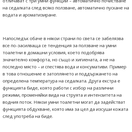
отличават с три умни функции – автоматично почистване
на седалката след всяко ползване, автоматично пускане на
водата и ароматизиране.
Напоследък обаче в някои страни по света се забелязва
все по-засилваща се тенденция за ползване на умни
тоалетни в домашни условия, което подобрява
значително комфорта, но също и хигиената, а не на
последно място – и спестява вода и консумативи. Пример
в това отношение е затоплянето и поддържането на
определена температура на седалката. Друга екстра е
функцията биде, която работи с избор на различни
режими, променяйки вида на струята и интензитета на
водния поток. Някои умни тоалетни могат да задействат
функцията обдухване, която има за цел да изсуши кожата
след употреба на биде.