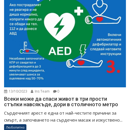
13/10/2023
Ins Team
0
Всеки може да спаси живот в три прости
стъпки навсякъде, дори в столичното метро
Сърдечният арест е една от най-честите причини за
смърт, а започването на сърдечен масаж и изкуствено...
Любопитно