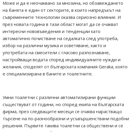
Може и да е неочаквано за мнозина, но обзавеждането
на банята е един от секторите, в които напредъкът на
съвременните технологии оказва сериозно влияние. И
през новата година в тази област могат да се очакват
интересни нововъведения и тенденции като
автоматично почистване на седалката след употреба,
избор на различни музика и осветяване, както и
употребата на смесители с гласово разпознаване,
настройващи водата според индивидуалните нужди и
желания, споделят от българската компания Geraka, която
е специализирана в баните и тоалетните.
Умни тоалетни с различни автоматизирани функции
съществуват от години, но според екипа на българската
фирма, през следващите месеци се очаква нарастващо
търсене на по-разнообразни и усъвършенствани подобни
решения. Първите такива тоалетни са обществени и се