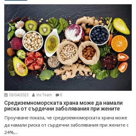
03/04/2023
Ins Team
0
Средиземноморската храна може да намали
риска от сърдечни заболявания при жените
Проучване показа, че средиземноморската храна може
да намали риска от сърдечни заболявания при жените с
24%,...