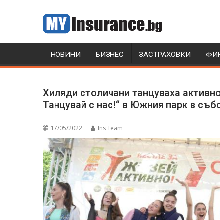
Skip
to
content
НОВИНИ
БИЗНЕС
ЗАСТРАХОВКИ
ФИ
Хиляди столичани танцуваха активно 
Танцувай с нас!“ в Южния парк в съб
17/05/2022
Ins Team