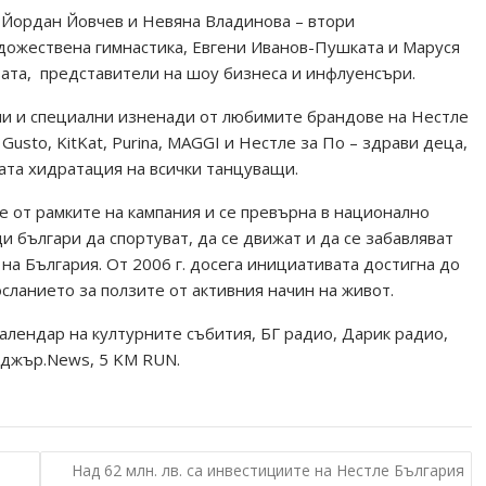
 Йордан Йовчев и Невяна Владинова – втори
дожествена гимнастика, Евгени Иванов-Пушката и Маруся
ата, представители на шоу бизнеса и инфлуенсъри.
ни и специални изненади от любимите брандове на Нестле
 Gusto, KitKat, Purina, MAGGI и Нестле за По – здрави деца,
рата хидратация на всички танцуващи.
е от рамките на кампания и се превърна в национално
 българи да спортуват, да се движат и да се забавляват
на България. От 2006 г. досега инициативата достигна до
сланието за ползите от активния начин на живот.
алендар на културните събития, БГ радио, Дарик радио,
ениджър.News, 5 KM RUN.
Над 62 млн. лв. са инвестициите на Нестле България