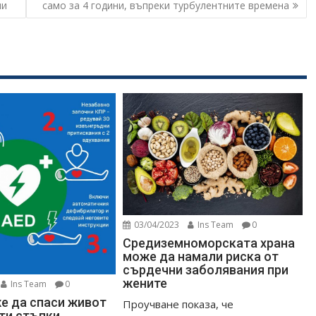
ми
само за 4 години, въпреки турбулентните времена
03/04/2023
Ins Team
0
Средиземноморската храна
може да намали риска от
сърдечни заболявания при
жените
Ins Team
0
е да спаси живот
Проучване показа, че
сти стъпки