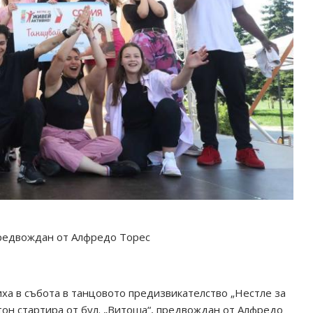
предвождан от Алфредо Торес
иха в събота в танцовото предизвикателство „Нестле за
тон стартира от бул. „Витоша“, предвождан от Алфредо