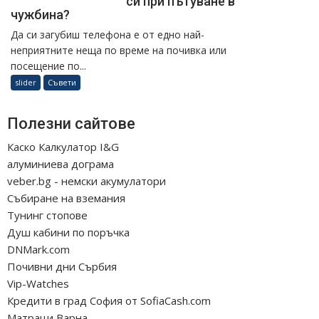
си при пътуване в
чужбина?
Да си загубиш телефона е от едно най-
неприятните неща по време на почивка или
посещение по...
slider
Съвети
Полезни сайтове
Каско Калкулатор I&G
алуминиева дограма
veber.bg - немски акумулатори
Събиране на вземания
Тунинг стопове
Душ кабини по поръчка
DNMark.com
Почивни дни Сърбия
Vip-Watches
Кредити в град София от SofiaCash.com
Матраци Варна