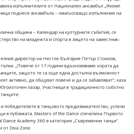
равиха изпълнителите от Национален ансамбъл „Филип
тници поднесе ансамбъла – омагьосващо изпълнение на
олична община – Календар на културните събития, се
ерство на младежта и спорта в лицето на заместник-
телния директор на Нестле България Петър Стоилов,
стъпки. „Повече от 17 години вдъхновяваме хората да
танците, защото те са още една достъпна възможност
ят активно, да общуват повече и да се забавляват“, каза
Югоизточен пазар. Участници в традиционното съботно
 танците.
 и победителите в танцовото предизвикателство, успели
и в публиката. Masters of the Dance спечелиха Първото
nal Dance Academy 360 в категория „Съвременни танци“.
 от Diva Zone.