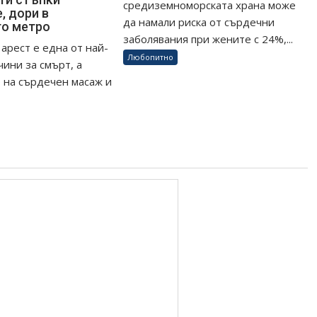
средиземноморската храна може
, дори в
да намали риска от сърдечни
то метро
заболявания при жените с 24%,...
арест е една от най-
Любопитно
чини за смърт, а
 на сърдечен масаж и
.