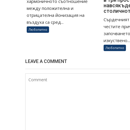
хармоничното съотношение
навсякъде
между положителна и
столично
отрицателна йонизация на
Сърдечният 
въздуха са сред...
честите при
Любопитно
започването
изкуствено..
Любопитно
LEAVE A COMMENT