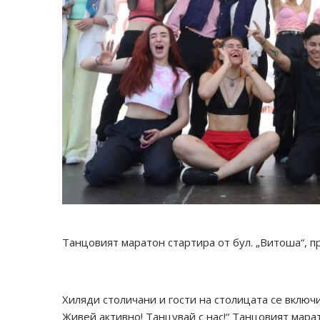
Танцовият маратон стартира от бул. „Витоша“, 
Хиляди столичани и гости на столицата се включ
Живей активно! Танцувай с нас!“ Танцовият мара