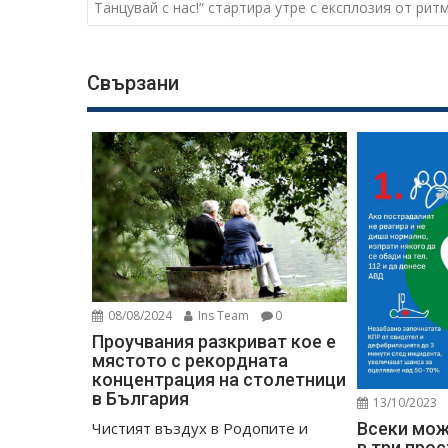
Танцувай с нас!“ стартира утре с експлозия от рит
Свързани
08/08/2024
Ins Team
0
Проучвания разкриват кое е
мястото с рекордната
концентрация на столетници
в България
13/10/2023
Чистият въздух в Родопите и
Всеки мож
в три про