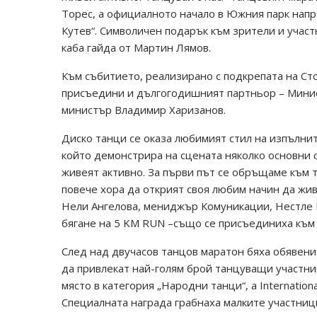
Торес, а официалното начало в Южния парк нап
Кутев“. Символичен подарък към зрители и учас
каба гайда от Мартин Лямов.
Към събитието, реализирано с подкрепата на Ст
присъедини и дългогодишният партньор – Минист
министър Владимир Харизанов.
Диско танци се оказа любимият стил на изпълни
който демонстрира на сцената няколко основни 
живеят активно. За първи път се обръщаме към 
повече хора да открият своя любим начин да живе
Нели Ангелова, мениджър Комуникации, Нестле 
бягане на 5 KM RUN –също се присъединиха към
След над двучасов танцов маратон бяха обявени
да привлекат най-голям брой танцуващи участниц
място в категория „Народни танци“, а Internatio
Специалната награда грабнаха малките участници