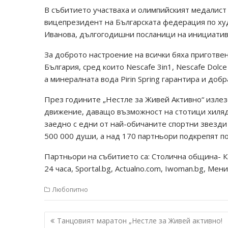
В събитието участваха и олимпийският медалист
вицепрезидент на Българската федерация по ху
Иванова, дългогодишни посланици на инициатив
За доброто настроение на всички бяха приготве
България, сред които Nescafe 3in1, Nescafe Dolce
а минералната вода Pirin Spring гарантира и доб
През годините „Нестле за Живей Активно“ излез
движение, даващо възможност на стотици хиляди
заедно с едни от най-обичаните спортни звезди 
500 000 души, а над 170 партньори подкрепят по
Партньори на събитието са: Столична община- К
24 часа, Sportal.bg, Actualno.com, Iwoman.bg, М
Любопитно
Навигация
Танцовият маратон „Нестле за Живей активно!