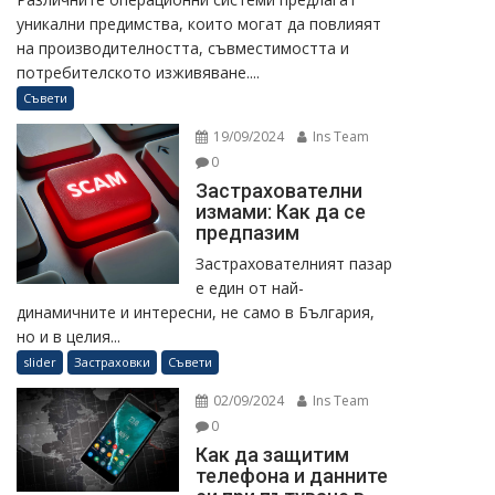
уникални предимства, които могат да повлияят
на производителността, съвместимостта и
потребителското изживяване....
Съвети
19/09/2024
Ins Team
0
Застрахователни
измами: Как да се
предпазим
Застрахователният пазар
е един от най-
динамичните и интересни, не само в България,
но и в целия...
slider
Застраховки
Съвети
02/09/2024
Ins Team
0
Как да защитим
телефона и данните