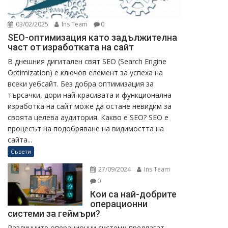
03/02/2025
Ins Team
0
SEO-оптимизация като задължителна
част от изработката на сайт
В днешния дигитален свят SEO (Search Engine
Optimization) е ключов елемент за успеха на
всеки уебсайт. Без добра оптимизация за
търсачки, дори най-красивата и функционална
изработка на сайт може да остане невидим за
своята целева аудитория. Какво е SEO? SEO е
процесът на подобряване на видимостта на
сайта...
Съвети
27/09/2024
Ins Team
0
Кои са най-добрите
операционни
системи за геймъри?
Различните операционни системи предлагат