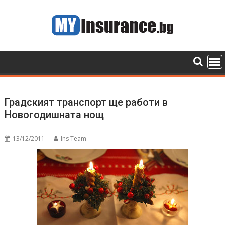
Skip
to
content
Градският транспорт ще работи в
Новогодишната нощ
13/12/2011
Ins Team