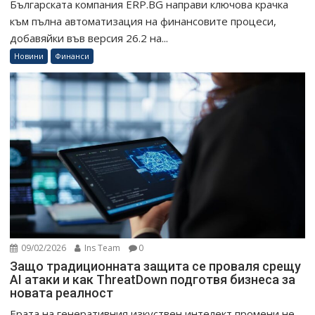
Българската компания ERP.BG направи ключова крачка
към пълна автоматизация на финансовите процеси,
добавяйки във версия 26.2 на...
Новини
Финанси
09/02/2026
Ins Team
0
Защо традиционната защита се проваля срещу
AI атаки и как ThreatDown подготвя бизнеса за
новата реалност
Ерата на генеративния изкуствен интелект промени не