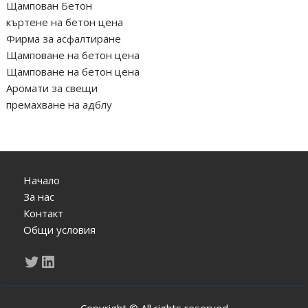
Щампован Бетон
къртене на бетон цена
Фирма за асфалтиране
Щамповане на бетон цена
Щамповане на бетон цена
Аромати за свещи
премахване на адблу
Начало
За нас
Контакт
Общи условия
Twitter
LinkedIn