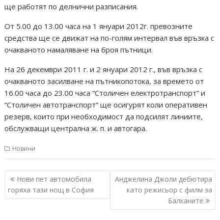
ще работят по делнични разписания.
От 5.00 до 13.00 часа на 1 януари 2012г. превозните
средства ще се движат на по-голям интервал във връзка с
очакваното намаляване на броя пътници.
На 26 декември 2011 г. и 2 януари 2012 г., във връзка с
очакваното засилване на пътникопотока, за времето от
16.00 часа до 23.00 часа “Столичен електротранспорт” и
“Столичен автотранспорт” ще осигурят коли оперативен
резерв, които при необходимост да подсилят линиите,
обслужващи централна ж. п. и автогара.
Новини
Навигация
Нови пет автомобила
Анджелина Джоли дебютира
горяха тази нощ в София
като режисьор с филм за
Балканите