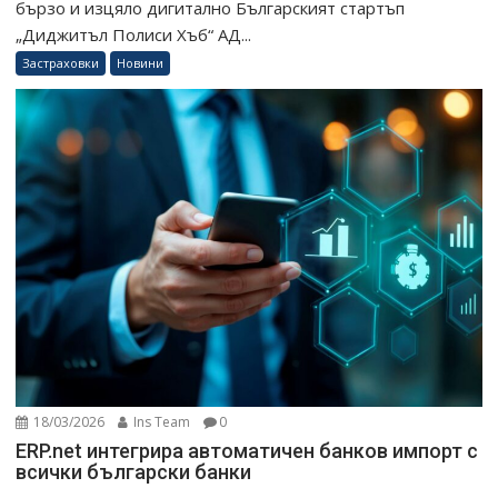
бързо и изцяло дигитално Българският стартъп
„Диджитъл Полиси Хъб“ АД...
Застраховки
Новини
18/03/2026
Ins Team
0
ERP.net интегрира автоматичен банков импорт с
всички български банки