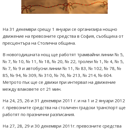
На 31 декември срещу 1 януари се организира нощно
движение на превозните средства в София, съобщиха от
пресцентъра на Столична община.
В новогодишната нощ ще работят трамвайни линии № 5,
№ 7, № 10, № 11, № 18, № 20, № 22, тролеи № 1, № 4, № 5,
№ 7, № 9 и автобусни линии № 11, № 83, № 102, № 78, №
85, № 94, № 309, № 310, № 76, № 213, № 214, № 604.
Метрото пък ще се движи при интервал на движение
между влаковете от 21 мин.
На 24, 25, 26 и 31 декември 2011 г. и на 1 и 2 януари 2012
г. превозните средства на столичен градски транспорт ще
работят по празнични разписания.
На 27, 28, 29 и 30 декември 2011г. превозните средства