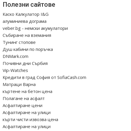
Полезни сайтове
Каско Калкулатор I&G
алуминиева дограма
veber.bg - немски акумулатори
Събиране на вземания
Тунинг стопове
Душ кабини по поръчка
DNMark.com
Почивни дни Сърбия
Vip-Watches
Кредити в град София от SofiaCash.com
Матраци Варна
къртене на бетон цена
Полагане на асфалт
Асфалтиране цени
Асфалтиране на улици
кърти чисти извозва цена
Асфалтиране на улици