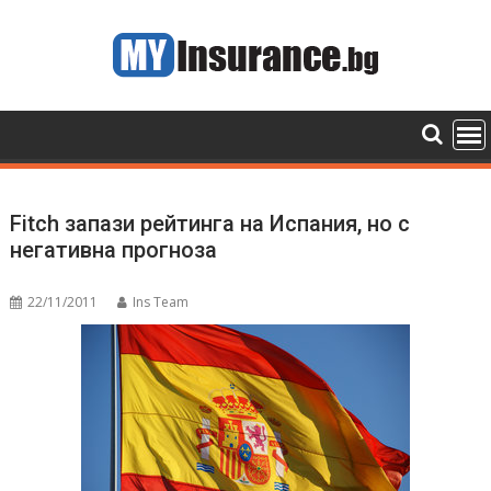
Skip
to
content
Fitch запази рейтинга на Испания, но с
негативна прогноза
22/11/2011
Ins Team