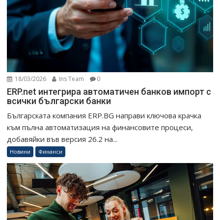
18/03/2026
Ins Team
0
ERP.net интегрира автоматичен банков импорт с
всички български банки
Българската компания ERP.BG направи ключова крачка
към пълна автоматизация на финансовите процеси,
добавяйки във версия 26.2 на...
Новини
Финанси