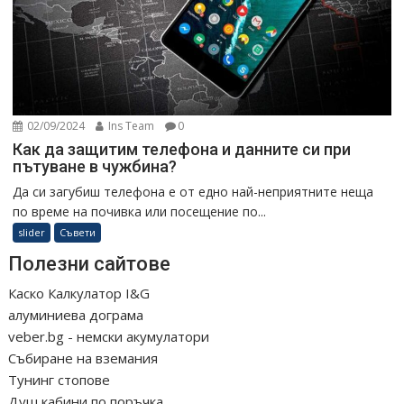
02/09/2024
Ins Team
0
Как да защитим телефона и данните си при
пътуване в чужбина?
Да си загубиш телефона е от едно най-неприятните неща
по време на почивка или посещение по...
slider
Съвети
Полезни сайтове
Каско Калкулатор I&G
алуминиева дограма
veber.bg - немски акумулатори
Събиране на вземания
Тунинг стопове
Душ кабини по поръчка