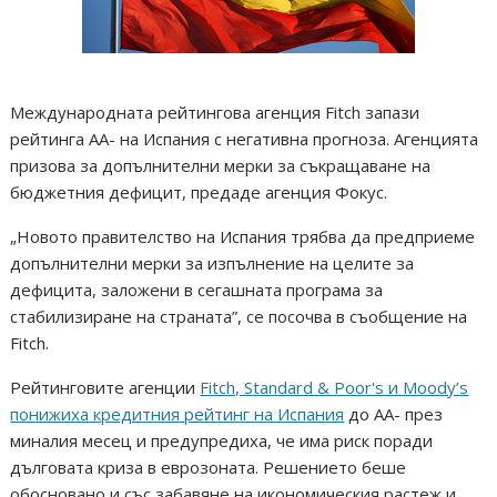
Международната рейтингова агенция Fitch запази
рейтинга АА- на Испания с негативна прогноза. Агенцията
призова за допълнителни мерки за съкращаване на
бюджетния дефицит, предаде агенция Фокус.
„Новото правителство на Испания трябва да предприеме
допълнителни мерки за изпълнение на целите за
дефицита, заложени в сегашната програма за
стабилизиране на страната”, се посочва в съобщение на
Fitch.
Рейтинговите агенции
Fitch, Standard & Poor's и Moody’s
понижиха кредитния рейтинг на Испания
до АА- през
миналия месец и предупредиха, че има риск поради
дълговата криза в еврозоната. Решението беше
обосновано и със забавяне на икономическия растеж и