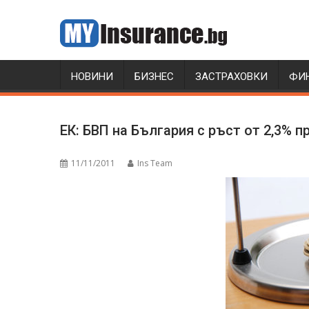
Skip
to
content
НОВИНИ
БИЗНЕС
ЗАСТРАХОВКИ
ФИ
ЕК: БВП на България с ръст от 2,3% пр
11/11/2011
Ins Team