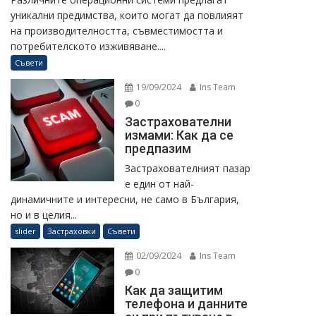
уникални предимства, които могат да повлияят
на производителността, съвместимостта и
потребителското изживяване....
Съвети
19/09/2024
Ins Team
0
Застрахователни
измами: Как да се
предпазим
Застрахователният пазар
е един от най-
динамичните и интересни, не само в България,
но и в целия...
slider
Застраховки
Съвети
02/09/2024
Ins Team
0
Как да защитим
телефона и данните