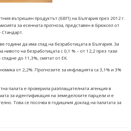
утния вътрешен продуктът (БВП) на България през 2012 г.
комисията за есенната прогноза, представен в Брюксел от
 Стандарт.
е години да има спад на безработицата в България. За
а нивото на безработицата с 0,1 % – от 12,2 през тази
 спадне до 11,3%, смятат от ЕК.
кономика от 2,2%. Прогнозите за инфлацията са 3,1% и 3%
тна палата е проверила разплащателната агенция в
емата за идентификация на земеделските парцели и е
телно. Това се посочва в годишния доклад на палатата за