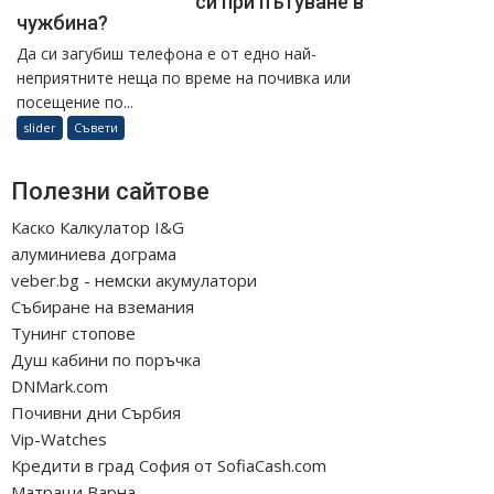
си при пътуване в
чужбина?
Да си загубиш телефона е от едно най-
неприятните неща по време на почивка или
посещение по...
slider
Съвети
Полезни сайтове
Каско Калкулатор I&G
алуминиева дограма
veber.bg - немски акумулатори
Събиране на вземания
Тунинг стопове
Душ кабини по поръчка
DNMark.com
Почивни дни Сърбия
Vip-Watches
Кредити в град София от SofiaCash.com
Матраци Варна