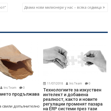
вот”
Двама нови милионери у нас – всяка седмица
11/07/2018
Ins Team
0
Ins Team
0
Технологиите за изкуствен
нието продължава
интелект и добавена
реалност, както и новите
регулации променят пазара
а свили допълнително
на ERP системи през тази