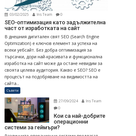
03/02/2025
Ins Team
0
SEO-оптимизация като задължителна
част от изработката на сайт
В днешния дигитален свят SEO (Search Engine
Optimization) е ключов елемент за успеха на
всеки уебсайт. Без добра оптимизация за
търсачки, дори най-красивата и функционална
изработка на сайт може да остане невидим за
своята целева аудитория. Какво е SEO? SEO е
процесът на подобряване на видимостта на
сайта...
Съвети
27/09/2024
Ins Team
0
Кои са най-добрите
операционни
системи за геймъри?
Различните операционни системи предлагат