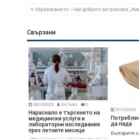
Навигация
Образованието – най-добрата застраховка „Жи
Свързани
08/10/2020
Ins Team
0
01/12/2019
Нараснало е търсенето на
Потребле
медицински услуги и
да пада
лабораторни изследвания
през летните месеци
Българите с