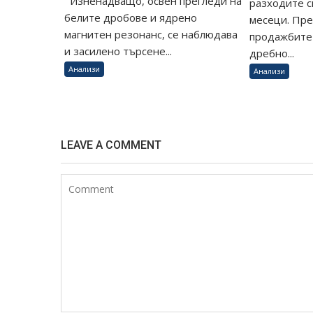
Изненадващо, освен прегледи на
разходите с
белите дробове и ядрено
месеци. Пр
магнитен резонанс, се наблюдава
продажбите 
и засилено търсене...
дребно...
Анализи
Анализи
LEAVE A COMMENT