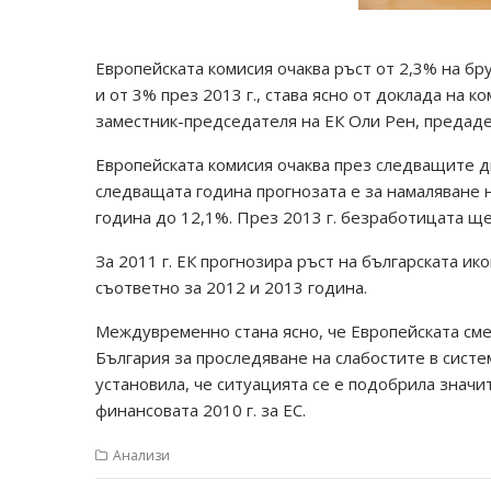
Европейската комисия очаква ръст от 2,3% на бр
и от 3% през 2013 г., става ясно от доклада на 
заместник-председателя на ЕК Оли Рен, предаде
Европейската комисия очаква през следващите дв
следващата година прогнозата е за намаляване н
година до 12,1%. През 2013 г. безработицата ще
За 2011 г. ЕК прогнозира ръст на българската и
съответно за 2012 и 2013 година.
Междувременно стана ясно, че Европейската сме
България за проследяване на слабостите в сист
установила, че ситуацията се е подобрила значи
финансовата 2010 г. за ЕС.
Анализи