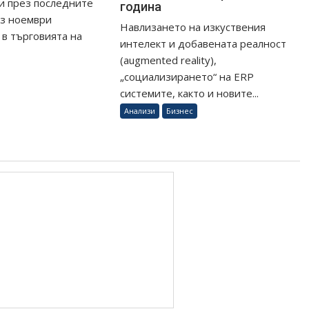
и през последните
година
ез ноември
Навлизането на изкуствения
в търговията на
интелект и добавената реалност
(augmented reality),
„социализирането“ на ERP
системите, както и новите...
Анализи
Бизнес