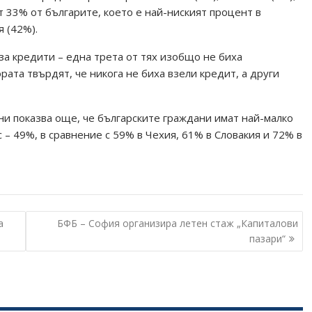
 33% от българите, което е най-ниският процент в
я (42%).
 за кредити – една трета от тях изобщо не биха
рата твърдят, че никога не биха взели кредит, а други
и показва още, че българските граждани имат най-малко
 – 49%, в сравнение с 59% в Чехия, 61% в Словакия и 72% в
а
БФБ – София организира летен стаж „Капиталови
пазари“