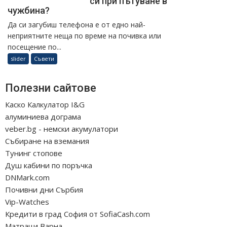
си при пътуване в
чужбина?
Да си загубиш телефона е от едно най-
неприятните неща по време на почивка или
посещение по...
slider
Съвети
Полезни сайтове
Каско Калкулатор I&G
алуминиева дограма
veber.bg - немски акумулатори
Събиране на вземания
Тунинг стопове
Душ кабини по поръчка
DNMark.com
Почивни дни Сърбия
Vip-Watches
Кредити в град София от SofiaCash.com
Матраци Варна