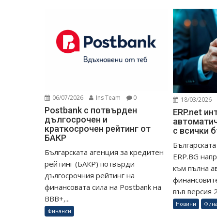
06/07/2026
Ins Team
0
18/03/2026
Postbank с потвърден
ERP.net ин
дългосрочен и
автоматич
краткосрочен рейтинг от
с всички 
БАКР
Българската
Българската агенция за кредитен
ERP.BG напр
рейтинг (БАКР) потвърди
към пълна а
дългосрочния рейтинг на
финансовите
финансовата сила на Postbank на
във версия 26
BBB+,...
Новини
Фин
Финанси