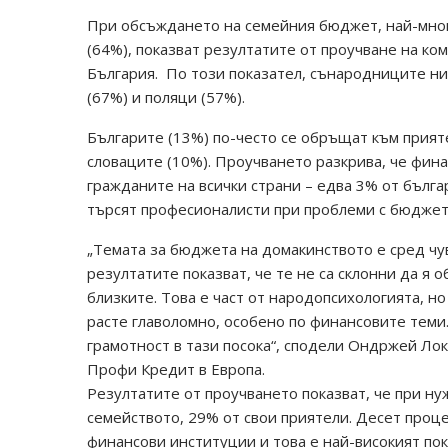
При обсъждането на семейния бюджет, най-мног
(64%), показват резултатите от проучване на к
България. По този показател, сънародниците ни 
(67%) и поляци (57%).
Българите (13%) по-често се обръщат към прияте
словаците (10%). Проучването разкрива, че фина
гражданите на всички страни – едва 3% от бълга
търсят професионалисти при проблеми с бюджет
„Темата за бюджета на домакинството е сред чу
резултатите показват, че те не са склонни да я о
близките. Това е част от народопсихологията, н
расте главоломно, особено по финансовите теми
грамотност в тази посока“, сподели Ондржей Ло
Профи Кредит в Европа.
Резултатите от проучването показват, че при ну
семейството, 29% от свои приятели. Десет проц
финансови институции и това е най-високият пок