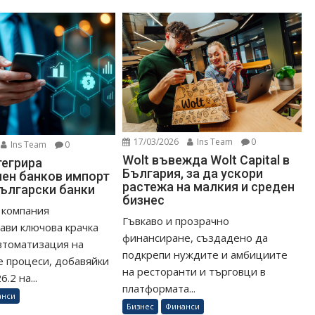
17/03/2026
Ins Team
0
Ins Team
0
Wolt въвежда Wolt Capital в
тегрира
България, за да ускори
ен банков импорт
растежа на малкия и среден
български банки
бизнес
 компания
Гъвкаво и прозрачно
ави ключова крачка
финансиране, създадено да
втоматизация на
подкрепи нуждите и амбициите
 процеси, добавяйки
на ресторанти и търговци в
.2 на...
платформата...
анси
Бизнес
Финанси