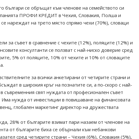
о българи се обръщат към членове на семейството си
омпанията ПРОФИ КРЕДИТ в Чехия, Словакия, Полша и
се нареждат на трето място спрямо чехи (70%), словаци
ли за съвет в сравнение с чехите (12%), поляците (12%) и
нсовите консултанти се ползват с най-ниско доверие сред
рите, 5% от поляците, 10% от чехите и 10% от словаците
а.
вствителните за всички анкетирани от четирите страни и
бсъждат в широкия кръг на познатите си, а по-скоро с най-
о в съвременния свят нуждата от професионален съвет
. Има нужда от инвестиции в повишаване на финансовата
квенц, глобален маркетинг директор на дружествата
жда, 28% от българите взимат пари назаем от членове на
ента от българите биха се обърнали към небанкови
азател сред четирите страни – Чехия (6%), Словакия (5%),