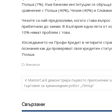
Полша (7%). Към банкови институции се обръщат
сравнение с Полша (40%), Чехия (40%) и Словаки
Чехите са най-предпазливи, когато става въпрос
прибегнали до заеми. В България една пета от хо
10% нямат проблем с това.
Изследването на Профи Кредит в четирите стран
познания как да проверяват своя кредитен статус
Полша.
Финанси
Навигация
MasterCard демонстрира първото приложение з
търговия за хуманоидния робот „Пепър”
Свързани