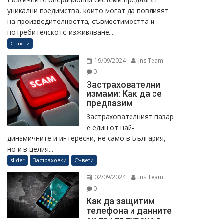
уникални предимства, които могат да повлияят
на производителността, съвместимостта и
потребителското изживяване....
Съвети
19/09/2024
Ins Team
0
Застрахователни
измами: Как да се
предпазим
Застрахователният пазар
е един от най-
динамичните и интересни, не само в България,
но и в целия...
slider
Застраховки
Съвети
02/09/2024
Ins Team
0
Как да защитим
телефона и данните