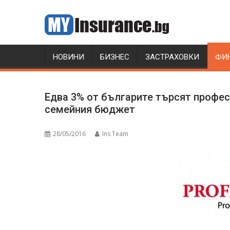
Skip
to
content
НОВИНИ
БИЗНЕС
ЗАСТРАХОВКИ
ФИ
Едва 3% от българите търсят профе
семейния бюджет
28/05/2016
Ins Team