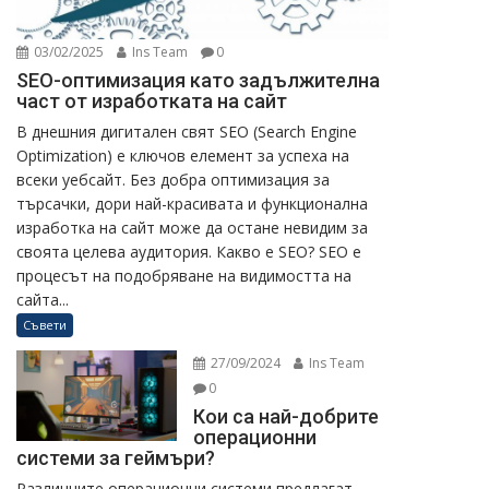
03/02/2025
Ins Team
0
SEO-оптимизация като задължителна
част от изработката на сайт
В днешния дигитален свят SEO (Search Engine
Optimization) е ключов елемент за успеха на
всеки уебсайт. Без добра оптимизация за
търсачки, дори най-красивата и функционална
изработка на сайт може да остане невидим за
своята целева аудитория. Какво е SEO? SEO е
процесът на подобряване на видимостта на
сайта...
Съвети
27/09/2024
Ins Team
0
Кои са най-добрите
операционни
системи за геймъри?
Различните операционни системи предлагат