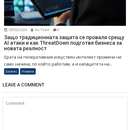
09/02/2026
Ins Team
0
Защо традиционната защита се проваля срещу
AI атаки и как ThreatDown подготвя бизнеса за
новата реалност
Ерата на генеративния изкуствен интелект промени не
само начина, по който работим, а и капацитета на...
Бизнес
Новини
LEAVE A COMMENT