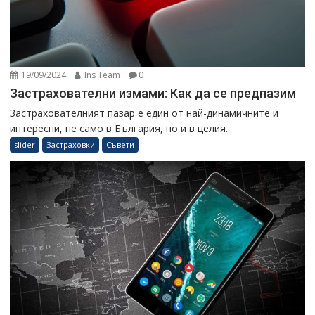
19/09/2024
Ins Team
0
Застрахователни измами: Как да се предпазим
Застрахователният пазар е един от най-динамичните и
интересни, не само в България, но и в целия...
slider
Застраховки
Съвети