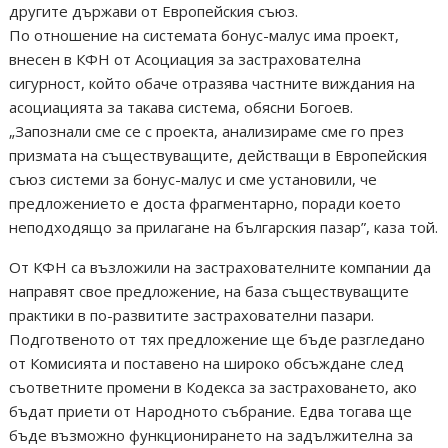
другите държави от Европейския съюз.
По отношение на системата бонус-малус има проект,
внесен в КФН от Асоциация за застрахователна
сигурност, който обаче отразява частните виждания на
асоциацията за такава система, обясни Богоев.
„Запознали сме се с проекта, анализираме сме го през
призмата на съществуващите, действащи в Европейския
съюз системи за бонус-малус и сме установили, че
предложението е доста фрагментарно, поради което
неподходящо за прилагане на българския пазар”, каза той.
От КФН са възложили на застрахователните компании да
направят свое предложение, на база съществуващите
практики в по-развитите застрахователни пазари.
Подготвеното от тях предложение ще бъде разгледано
от Комисията и поставено на широко обсъждане след
съответните промени в Кодекса за застраховането, ако
бъдат приети от Народното събрание. Едва тогава ще
бъде възможно функционирането на задължителна за