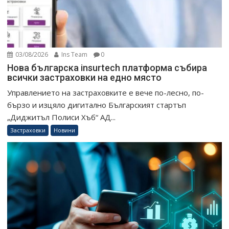
03/08/2026
Ins Team
0
Нова българска insurtech платформа събира
всички застраховки на едно място
Управлението на застраховките е вече по-лесно, по-
бързо и изцяло дигитално Българският стартъп
„Диджитъл Полиси Хъб“ АД...
Застраховки
Новини