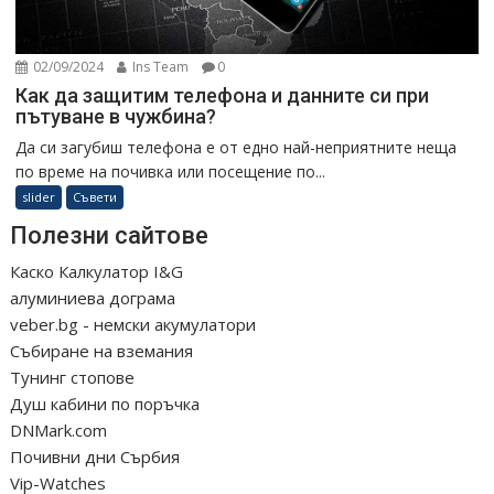
02/09/2024
Ins Team
0
Как да защитим телефона и данните си при
пътуване в чужбина?
Да си загубиш телефона е от едно най-неприятните неща
по време на почивка или посещение по...
slider
Съвети
Полезни сайтове
Каско Калкулатор I&G
алуминиева дограма
veber.bg - немски акумулатори
Събиране на вземания
Тунинг стопове
Душ кабини по поръчка
DNMark.com
Почивни дни Сърбия
Vip-Watches