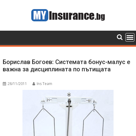
Skip
to
content
Борислав Богоев: Системата бонус-малус е
важна за дисциплината по пътищата
28/11/2011
Ins Team