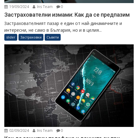
19/09/2024
Ins Team
0
Застрахователни измами: Как да се предпазим
Застрахователният пазар е един от най-динамичните и
интересни, не само в България, но и в целия...
slider
Застраховки
Съвети
02/09/2024
Ins Team
0