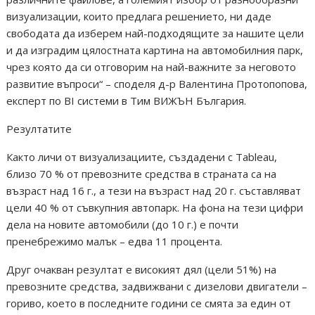
визуализации, които предлага решението, ни даде
свободата да изберем най-подходящите за нашите цели
и да изградим цялостната картина на автомобилния парк,
чрез която да си отговорим на най-важните за неговото
развитие въпроси“ – споделя д-р Валентина Протопопова,
експерт по BI системи в Тим ВИЖЪН България.
Резултатите
Както личи от визуализациите, създадени с Tableau,
близо 70 % от превозните средства в страната са на
възраст над 16 г., а тези на възраст над 20 г. съставляват
цели 40 % от съвкупния автопарк. На фона на тези цифри
дела на новите автомобили (до 10 г.) е почти
пренебрежимо малък – едва 11 процента.
Друг очакван резултат е високият дял (цели 51%) на
превозните средства, задвижвани с дизелови двигатели –
гориво, което в последните години се смята за един от