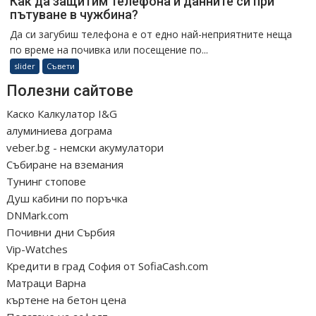
Как да защитим телефона и данните си при
пътуване в чужбина?
Да си загубиш телефона е от едно най-неприятните неща
по време на почивка или посещение по...
slider
Съвети
Полезни сайтове
Каско Калкулатор I&G
алуминиева дограма
veber.bg - немски акумулатори
Събиране на вземания
Тунинг стопове
Душ кабини по поръчка
DNMark.com
Почивни дни Сърбия
Vip-Watches
Кредити в град София от SofiaCash.com
Матраци Варна
къртене на бетон цена