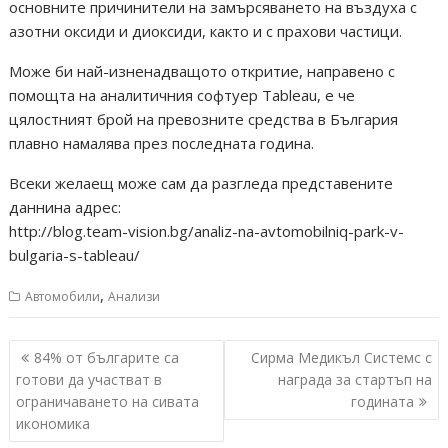
основните причинители на замърсяването на въздуха с
азотни оксиди и диоксиди, както и с прахови частици.
Може би най-изненадващото откритие, направено с
помощта на аналитичния софтуер Tableau, е че
цялостният брой на превозните средства в България
плавно намалява през последната година.
Всеки желаещ може сам да разгледа представените
даннина адрес:
http://blog.team-vision.bg/analiz-na-avtomobilniq-park-v-
bulgaria-s-tableau/
,
Автомобили
Анализи
Навигация
84% от българите са
Сирма Медикъл Системс с
готови да участват в
награда за стартъп на
ограничаването на сивата
годината
икономика