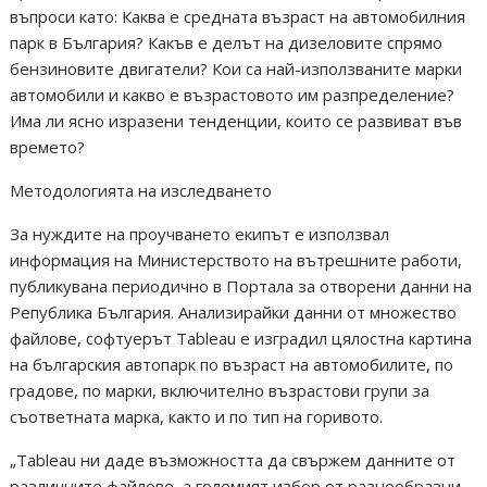
въпроси като: Каква е средната възраст на автомобилния
парк в България? Какъв е делът на дизеловите спрямо
бензиновите двигатели? Кои са най-използваните марки
автомобили и какво е възрастовото им разпределение?
Има ли ясно изразени тенденции, които се развиват във
времето?
Методологията на изследването
За нуждите на проучването екипът е използвал
информация на Министерството на вътрешните работи,
публикувана периодично в Портала за отворени данни на
Република България. Анализирайки данни от множество
файлове, софтуерът Tableau е изградил цялостна картина
на българския автопарк по възраст на автомобилите, по
градове, по марки, включително възрастови групи за
съответната марка, както и по тип на горивото.
„Tableau ни даде възможността да свържем данните от
различните файлове, а големият избор от разнообразни