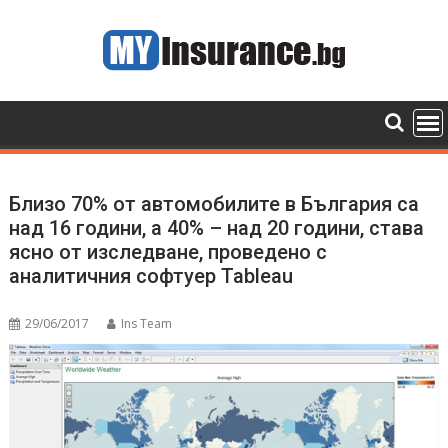
Skip
to
content
Близо 70% от автомобилите в България са
над 16 години, а 40% – над 20 години, става
ясно от изследване, проведено с
аналитичния софтуер Tableau
29/06/2017
Ins Team